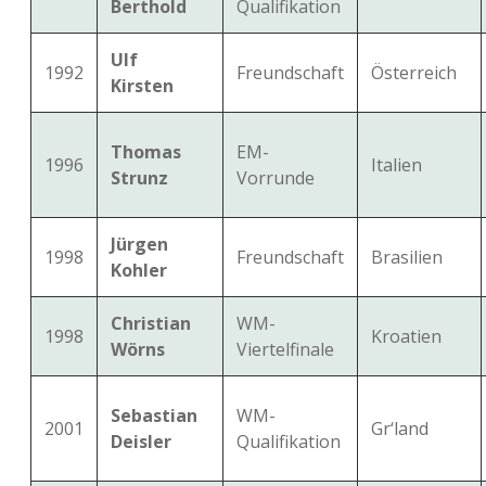
Berthold
Qualifikation
Ulf
1992
Freundschaft
Österreich
Kirsten
Thomas
EM-
1996
Italien
Strunz
Vorrunde
Jürgen
1998
Freundschaft
Brasilien
Kohler
Christian
WM-
1998
Kroatien
Wörns
Viertelfinale
Sebastian
WM-
2001
Gr‘land
Deisler
Qualifikation