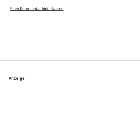
Einen Kommentar hinterlassen
S
Anzeige
i
d
e