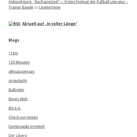
Ankündigung: „Nachspielzeit“ — Erstes Festival der Fußball-Literatur –
Trainer Baade
zu
Lesetermine
Aktuell auf „In voller Länge“
Blogs
11km
120 Minuten
allesausseraas
angedacht
Ballreiter
Beves Welt
Blog-G
Check von hinten
Dembowski ermittelt
Der Libero