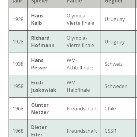
Jahr
Spieler
Partie
Gegner
Hans
Olympia-
1928
Uruguay
Kalb
Viertelfinale
Richard
Olympia-
1928
Uruguay
Hofmann
Viertelfinale
Hans
WM-
1938
Schweiz
Pesser
Achtelfinale
Erich
WM-
1958
Schweden
Juskowiak
Halbfinale
Günter
1968
Freundschaft
Chile
Netzer
Dieter
1968
Freundschaft
CSSR
Erler