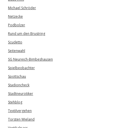
Michael Schröder
Netzecke
Podbolzer
Rund um den Brustring
Scudetto
Seitenwahl
SG Neureich-Bimbeshausen
Spielbeobachter
Spottschau
Stadioncheck
Stadtneurotiker
Stehblog
Textilvergehen
Torsten Wieland
Vertikalpass