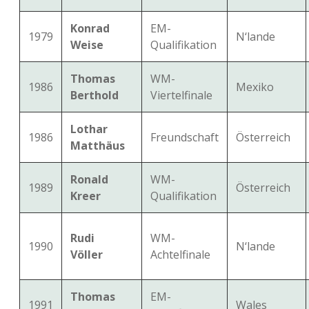
Konrad
EM-
1979
N‘lande
Weise
Qualifikation
Thomas
WM-
1986
Mexiko
Berthold
Viertelfinale
Lothar
1986
Freundschaft
Österreich
Matthäus
Ronald
WM-
1989
Österreich
Kreer
Qualifikation
Rudi
WM-
1990
N‘lande
Völler
Achtelfinale
Thomas
EM-
1991
Wales