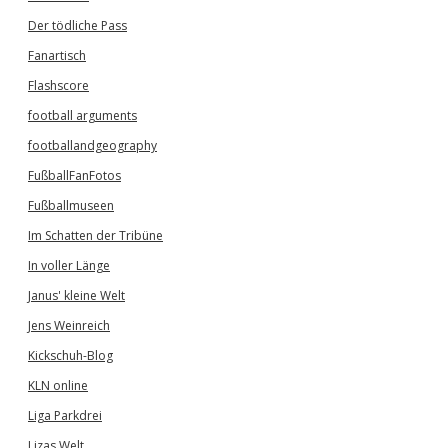
Der tödliche Pass
Fanartisch
Flashscore
football arguments
footballandgeography
FußballFanFotos
Fußballmuseen
Im Schatten der Tribüne
In voller Länge
Janus' kleine Welt
Jens Weinreich
Kickschuh-Blog
KLN online
Liga Parkdrei
Lizas Welt