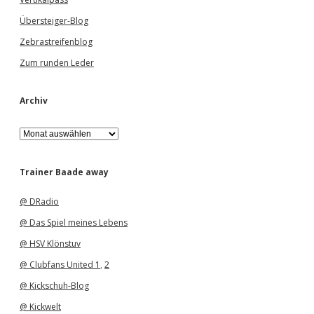
Übersteiger-Blog
Zebrastreifenblog
Zum runden Leder
Archiv
A
r
c
h
Trainer Baade away
i
v
@ DRadio
@ Das Spiel meines Lebens
@ HSV Klönstuv
@ Clubfans United 1
,
2
@ Kickschuh-Blog
@ Kickwelt