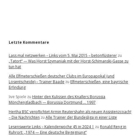
b
a
r
Letzte Kommentare
Lass mal netzwerken – Links vom 5. Mai 2015 – betonflüsterer
zu
„Tatort“ — Was Horst Szymaniak mit der Horst-Schimanski-Gasse zu
tun hat
Alle Elfmeterschießen deutscher Clubs im Europapokal (und
Losentscheide) – Trainer Baade
zu
Elfmeterschießen, eine bayrische
Erfindung
live Spiele
zu
Hinter den Kulissen des Knallers Borussia
Mönchengladbach — Borussia Dortmund … 1997
Hertha BSC verpflichtet Armin Reutershahn als neuen Assistenzcoach!
– Die Nachrichten
zu
Alle Trainer der Bundesliga in einer Liste
Lesenswerte Links – Kalenderwoche 45 in 2024 |
zu
Ronald Reng in
Ruhrort: „1974 — Eine deutsche Begegnung“