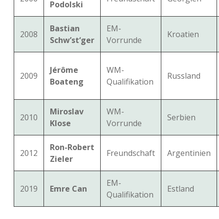
Podolski
Bastian
EM-
2008
Kroatien
Schw’st‘ger
Vorrunde
Jérôme
WM-
2009
Russland
Boateng
Qualifikation
Miroslav
WM-
2010
Serbien
Klose
Vorrunde
Ron-Robert
2012
Freundschaft
Argentinien
Zieler
EM-
2019
Emre Can
Estland
Qualifikation