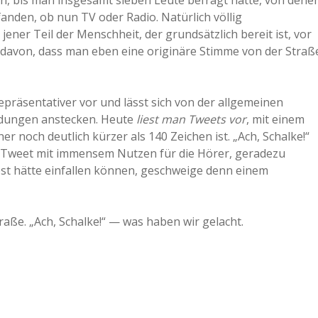
, bis man insgesamt sieben Leute befragt hatte, von dene
anden, ob nun TV oder Radio. Natürlich völlig
a
ener Teil der Menschheit, der grundsätzlich bereit ist, vor
avon, dass man eben eine originäre Stimme von der Straß
a
präsentativer vor und lässt sich von der allgemeinen
d
ndungen anstecken. Heute
liest man Tweets vor
, mit einem
 noch deutlich kürzer als 140 Zeichen ist. „Ach, Schalke!“
e
 Tweet mit immensem Nutzen für die Hörer, geradezu
bst hätte einfallen können, geschweige denn einem
raße. „Ach, Schalke!“ — was haben wir gelacht.