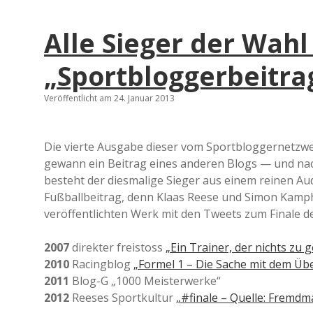
Alle Sieger der Wah
„Sportbloggerbeitra
Veröffentlicht am 24. Januar 2013
Die vierte Ausgabe dieser vom Sportbloggernetzwer
gewann ein Beitrag eines anderen Blogs — und nac
besteht der diesmalige Sieger aus einem reinen Aud
Fußballbeitrag, denn Klaas Reese und Simon Kamph
veröffentlichten Werk mit den Tweets zum Finale d
2007
direkter freistoss
„Ein Trainer, der nichts zu 
2010
Racingblog
„Formel 1 – Die Sache mit dem Üb
2011
Blog-G „1000 Meisterwerke“
2012
Reeses Sportkultur
„#finale – Quelle: Fremdma