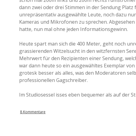
schon mal 200m links und 200m rechts rumstromern
dann zwei oder drei Stimmen in der Sendung Platz f
unrepräsentativ ausgewählte Leute, noch dazu nur j
Kameras und Mikrofonen zu sprechen. Abgesehen d
hatte, nun mal ohne jeden Informationsgewinn.
Heute spart man sich die 400 Meter, geht noch unre
grassierenden Witzelsucht in den witzfernsten Se
Mehrwert für den Rezipienten einer Sendung, welcher
war dann heute so ein ausgewähltes Exemplar von
grotesk besser als alles, was den Moderatoren sel
professionellen Gagschreiber.
Im Studiosessel isses eben bequemer als auf der St
8 Kommentare