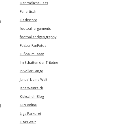
Der tödliche Pass
Fanartisch
s
Flashscore
n
football arguments
footballandgeography
FußballFanFotos
Fußballmuseen
Im Schatten der Tribüne
In voller Länge
Janus' kleine Welt
Jens Weinreich
Kickschuh-Blog
d
KLN online
Liga Parkdrei
Lizas Welt