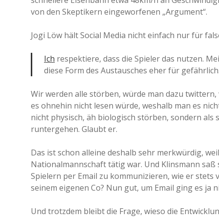
schnellere Eisenbahn etwa 48km/h an Geschwindigk
von den Skeptikern eingeworfenen „Argument“.
Jogi Löw hält Social Media nicht einfach nur für fal
Ich
respektiere, dass die Spieler das nutzen. Mei
diese Form des Austausches eher für gefährlich
Wir werden alle störben, würde man dazu twittern, 
es ohnehin nicht lesen würde, weshalb man es nicht t
nicht physisch, äh biologisch störben, sondern als 
runtergehen. Glaubt er.
Das ist schon alleine deshalb sehr merkwürdig, wei
Nationalmannschaft tätig war. Und Klinsmann saß sch
Spielern per Email zu kommunizieren, wie er stets v
seinem eigenen Co? Nun gut, um Email ging es ja n
Und trotzdem bleibt die Frage, wieso die Entwick