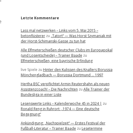
r
n
Letzte Kommentare
e
Lass mal netzwerken – Links vom 5. Mai 2015 –
betonflüsterer
zu
„Tatort“ — Was Horst Szymaniak mit
der Horst-Schimanski-Gasse zu tun hat
Alle Elfmeterschießen deutscher Clubs im Europapokal
(und Losentscheide) – Trainer Baade
zu
Elfmeterschießen, eine bayrische Erfindung
live Spiele
zu
Hinter den Kulissen des Knallers Borussia
Mönchengladbach — Borussia Dortmund … 1997
Hertha BSC verpflichtet Armin Reutershahn als neuen
Assistenzcoach! – Die Nachrichten
zu
Alle Trainer der
Bundesliga in einer Liste
Lesenswerte Links – Kalenderwoche 45 in 2024 |
zu
Ronald Reng in Ruhrort: „1974 — Eine deutsche
Begegnung“
Ankündigung: „Nachspielzeit“ — Erstes Festival der
Fußball-Literatur – Trainer Baade
zu
Lesetermine