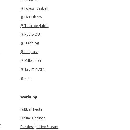
@ Fokus Fussball
@ Der Libero
@ Total beglubbt
@ Radio DU
@ Stehblog
@ fehlpass
r
@ Millernton
@ 120 minuten
@ ZEIT
Werbung
Fußball heute
Online-Casinos
h
Bundesliga Live Stream