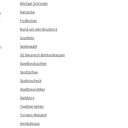
Michael Schröder
s
Netzecke
.
Podbolzer
Rund um den Brustring
Scudetto
n
Seitenwahl
SG Neureich-Bimbeshausen
Spielbeobachter
Spottschau
Stadioncheck
Stadtneurotiker
Stehblog
Textilvergehen
Torsten Wieland
Vertikalpass