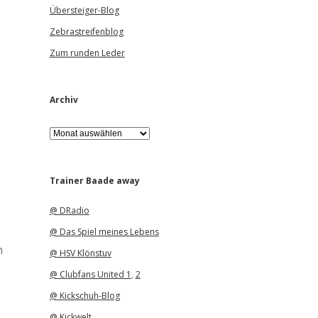
Übersteiger-Blog
Zebrastreifenblog
Zum runden Leder
Archiv
A
r
c
h
i
Trainer Baade away
v
@ DRadio
@ Das Spiel meines Lebens
n
@ HSV Klönstuv
@ Clubfans United 1
,
2
@ Kickschuh-Blog
@ Kickwelt