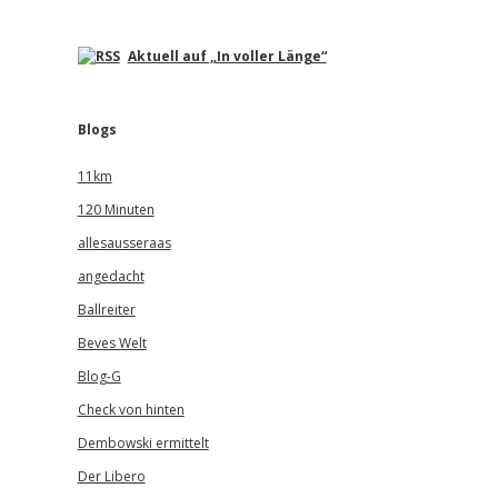
Aktuell auf „In voller Länge“
Blogs
11km
120 Minuten
allesausseraas
angedacht
Ballreiter
Beves Welt
Blog-G
Check von hinten
Dembowski ermittelt
Der Libero