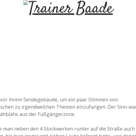
T
r
a
i
n
e
 vor ihrem Sendegebäude, um ein paar Stimmen von
enschen zu irgendwelchen Themen einzufangen. Der Sinn wa
r
Blähblähs aus der Fußgängerzone.
B
ste man neben den 4 Stockwerken runter auf die Straße auch