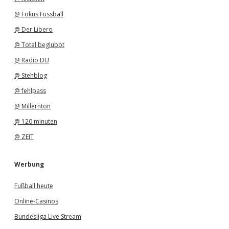
@ Fokus Fussball
@ Der Libero
@ Total beglubbt
@ Radio DU
@ Stehblog
@ fehlpass
@ Millernton
@ 120 minuten
@ ZEIT
Werbung
Fußball heute
Online-Casinos
Bundesliga Live Stream