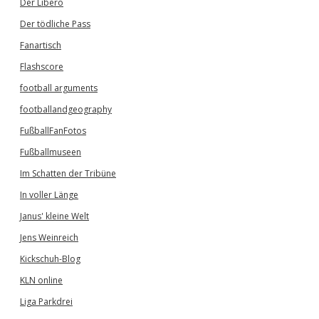
Der Libero
Der tödliche Pass
Fanartisch
Flashscore
football arguments
footballandgeography
FußballFanFotos
Fußballmuseen
Im Schatten der Tribüne
In voller Länge
Janus' kleine Welt
Jens Weinreich
Kickschuh-Blog
KLN online
Liga Parkdrei