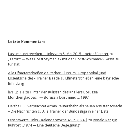
b
a
r
Letzte Kommentare
Lass mal netzwerken – Links vom 5. Mai 2015 – betonflüsterer
zu
„Tatort“ — Was Horst Szymaniak mit der Horst-Schimanski-Gasse zu
tun hat
Alle Elfmeterschießen deutscher Clubs im Europapokal (und
Losentscheide) – Trainer Baade
zu
Elfmeterschießen, eine bayrische
Erfindung
live Spiele
zu
Hinter den Kulissen des Knallers Borussia
Mönchengladbach — Borussia Dortmund … 1997
Hertha BSC verpflichtet Armin Reutershahn als neuen Assistenzcoach!
– Die Nachrichten
zu
Alle Trainer der Bundesliga in einer Liste
Lesenswerte Links – Kalenderwoche 45 in 2024 |
zu
Ronald Reng in
Ruhrort: „1974 — Eine deutsche Begegnung“