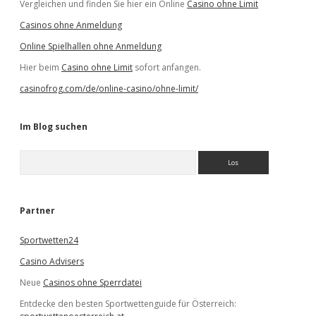
Vergleichen und finden Sie hier ein Online
Casino ohne Limit
Casinos ohne Anmeldung
Online Spielhallen ohne Anmeldung
Hier beim
Casino ohne Limit
sofort anfangen.
casinofrog.com/de/online-casino/ohne-limit/
Im Blog suchen
S
u
c
h
e
Partner
n
Sportwetten24
Casino Advisers
Neue
Casinos ohne Sperrdatei
Entdecke den besten Sportwettenguide für Österreich: