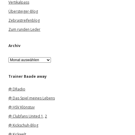
Vertikalpass
Übersteiger-Blog
Zebrastreifenblog
Zum runden Leder
Archiv
A
r
c
h
Trainer Baade away
i
v
@ DRadio
@ Das Spiel meines Lebens
@ HSV Klönstuv
@ Clubfans United 1
,
2
@ Kickschuh-Blog
@ Kickwelt