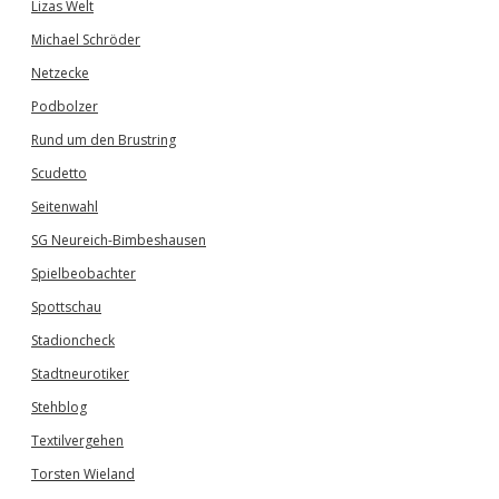
Lizas Welt
Michael Schröder
Netzecke
Podbolzer
Rund um den Brustring
Scudetto
Seitenwahl
SG Neureich-Bimbeshausen
Spielbeobachter
Spottschau
Stadioncheck
Stadtneurotiker
Stehblog
Textilvergehen
Torsten Wieland