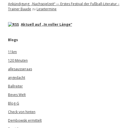
Ankündigung: „Nachspielzeit“ — Erstes Festival der Fußball-Literatur –
Trainer Baade
zu
Lesetermine
Aktuell auf „In voller Länge“
Blogs
11km
120 Minuten
allesausseraas
angedacht
Ballreiter
Beves Welt
Blog-G
Check von hinten
Dembowski ermittelt