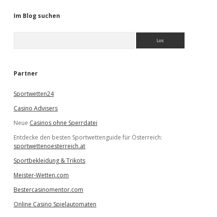
Im Blog suchen
S
u
c
h
e
Partner
n
Sportwetten24
Casino Advisers
Neue
Casinos ohne Sperrdatei
Entdecke den besten Sportwettenguide für Österreich:
sportwettenoesterreich.at
Sportbekleidung & Trikots
Meister-Wetten.com
Bestercasinomentor.com
Online Casino Spielautomaten