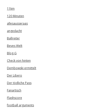
11km
120 Minuten
allesausseraas
angedacht
Ballreiter
Beves Welt
Blog-G
Check von hinten
Dembowski ermittelt
Der Libero
Der tödliche Pass
Fanartisch
Flashscore
football arguments