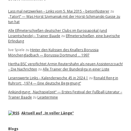
Lass mal netzwerken – Links vom 5. Mai 2015 – betonflüsterer
zu
„Tatort“ — Was Horst Szymaniak mit der Horst-Schimanski-Gasse zu
tun hat
Alle Elfmeterschießen deutscher Clubs im Europapokal (und
Losentscheide) – Trainer Baade
zu
Elfmeterschießen, eine bayrische
Erfindung
live Spiele
zu
Hinter den Kulissen des Knallers Borussia
Mönchengladbach — Borussia Dortmund … 1997
Hertha BSC verpflichtet Armin Reutershahn als neuen Assistenzcoach!
– Die Nachrichten
zu
Alle Trainer der Bundesliga in einer Liste
Lesenswerte Links – Kalenderwoche 45 in 2024 |
zu
Ronald Reng in
Ruhrort: „1974 — Eine deutsche Begegnung“
Ankündigung: „Nachspielzeit“ — Erstes Festival der Fußball-Literatur –
Trainer Baade
zu
Lesetermine
Aktuell auf „In voller Länge“
Blogs