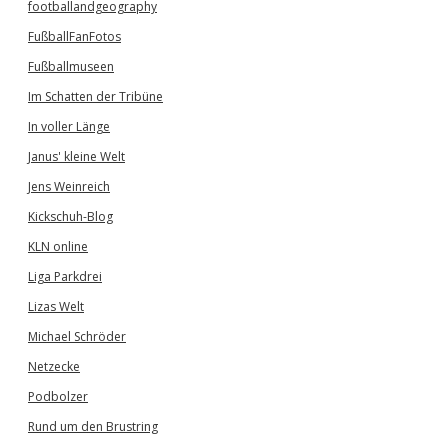
footballandgeography
FußballFanFotos
Fußballmuseen
Im Schatten der Tribüne
In voller Länge
Janus' kleine Welt
Jens Weinreich
Kickschuh-Blog
KLN online
Liga Parkdrei
Lizas Welt
Michael Schröder
Netzecke
Podbolzer
Rund um den Brustring