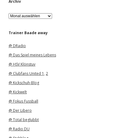
Archiv
A
r
c
h
Trainer Baade away
i
v
@ DRadio
@ Das Spiel meines Lebens
@ HSV Klönstuv
@ Clubfans United 1
,
2
@ Kickschuh-Blog
@ Kickwelt
@ Fokus Fussball
@ Der Libero
@ Total beglubbt
@ Radio DU