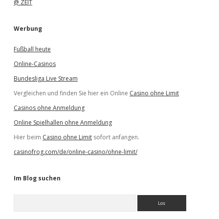
@ ZEIT
Werbung
Fußball heute
Online-Casinos
Bundesliga Live Stream
Vergleichen und finden Sie hier ein Online
Casino ohne Limit
Casinos ohne Anmeldung
Online Spielhallen ohne Anmeldung
Hier beim
Casino ohne Limit
sofort anfangen.
casinofrog.com/de/online-casino/ohne-limit/
Im Blog suchen
S
u
c