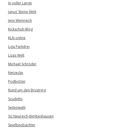
In voller Länge
Janus' kleine Welt
Jens Weinreich
Kickschuh-Blog
KLN online
Liga Parkdrei
Lizas Welt
Michael Schröder
Netzecke
Podbolzer
Rund um den Brustring
Scudetto
Seitenwahl
SG Neureich-Bimbeshausen
Spielbeobachter