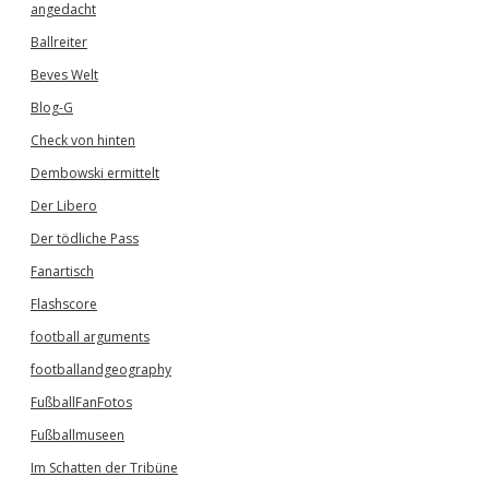
angedacht
Ballreiter
Beves Welt
Blog-G
Check von hinten
Dembowski ermittelt
Der Libero
Der tödliche Pass
Fanartisch
Flashscore
football arguments
footballandgeography
FußballFanFotos
Fußballmuseen
Im Schatten der Tribüne