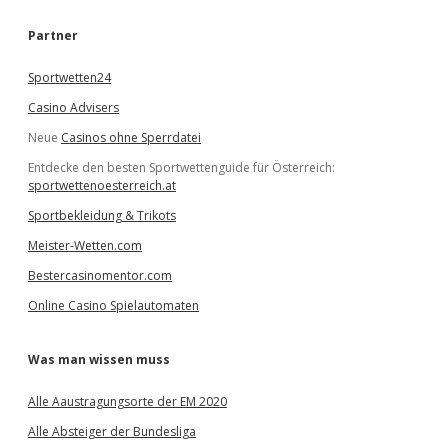
h
e
Partner
n
Sportwetten24
Casino Advisers
Neue
Casinos ohne Sperrdatei
Entdecke den besten Sportwettenguide für Österreich:
sportwettenoesterreich.at
Sportbekleidung & Trikots
Meister-Wetten.com
Bestercasinomentor.com
Online Casino Spielautomaten
Was man wissen muss
Alle Aaustragungsorte der EM 2020
Alle Absteiger der Bundesliga