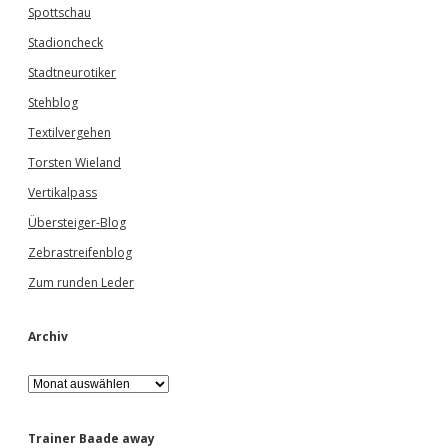
Spottschau
Stadioncheck
Stadtneurotiker
Stehblog
Textilvergehen
Torsten Wieland
Vertikalpass
Übersteiger-Blog
Zebrastreifenblog
Zum runden Leder
Archiv
A
r
c
h
Trainer Baade away