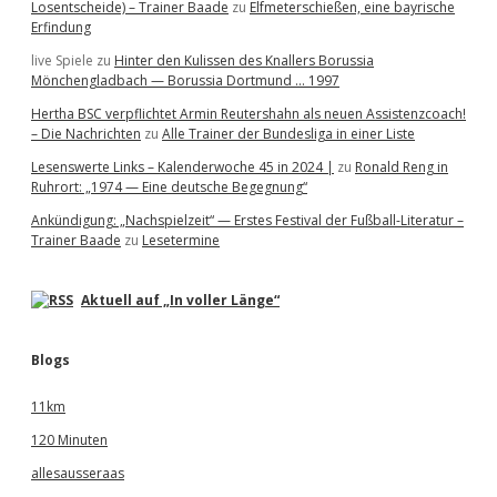
Losentscheide) – Trainer Baade
zu
Elfmeterschießen, eine bayrische
Erfindung
live Spiele
zu
Hinter den Kulissen des Knallers Borussia
Mönchengladbach — Borussia Dortmund … 1997
Hertha BSC verpflichtet Armin Reutershahn als neuen Assistenzcoach!
– Die Nachrichten
zu
Alle Trainer der Bundesliga in einer Liste
Lesenswerte Links – Kalenderwoche 45 in 2024 |
zu
Ronald Reng in
Ruhrort: „1974 — Eine deutsche Begegnung“
Ankündigung: „Nachspielzeit“ — Erstes Festival der Fußball-Literatur –
Trainer Baade
zu
Lesetermine
Aktuell auf „In voller Länge“
Blogs
11km
120 Minuten
allesausseraas