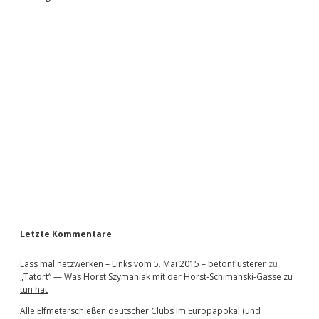
S
i
d
e
b
a
r
Letzte Kommentare
Lass mal netzwerken – Links vom 5. Mai 2015 – betonflüsterer
zu
„Tatort“ — Was Horst Szymaniak mit der Horst-Schimanski-Gasse zu
tun hat
Alle Elfmeterschießen deutscher Clubs im Europapokal (und