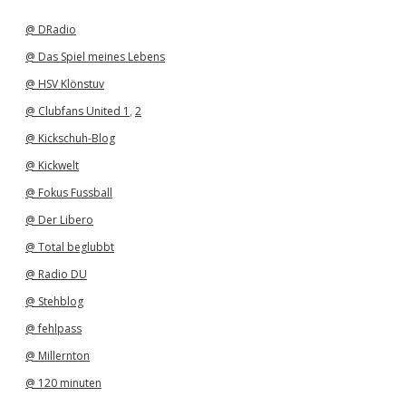
i
v
@ DRadio
@ Das Spiel meines Lebens
@ HSV Klönstuv
@ Clubfans United 1
,
2
@ Kickschuh-Blog
@ Kickwelt
@ Fokus Fussball
@ Der Libero
@ Total beglubbt
@ Radio DU
@ Stehblog
@ fehlpass
@ Millernton
@ 120 minuten