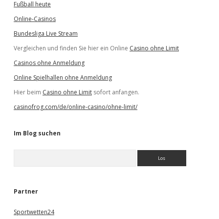
Fußball heute
Online-Casinos
Bundesliga Live Stream
Vergleichen und finden Sie hier ein Online
Casino ohne Limit
Casinos ohne Anmeldung
Online Spielhallen ohne Anmeldung
Hier beim
Casino ohne Limit
sofort anfangen.
casinofrog.com/de/online-casino/ohne-limit/
Im Blog suchen
S
u
c
h
e
Partner
n
Sportwetten24