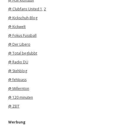
@ HSV Klönstuv
@ Clubfans United 1
,
2
@ Kickschuh-Blog
@ Kickwelt
@ Fokus Fussball
@ Der Libero
@ Total beglubbt
@ Radio DU
@ Stehblog
@ fehlpass
@ Millernton
@ 120 minuten
@ ZEIT
Werbung