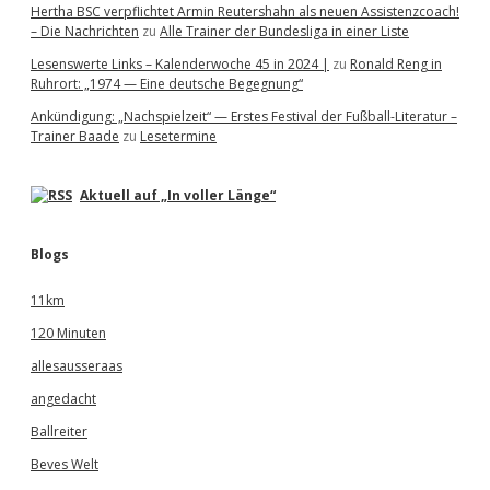
Hertha BSC verpflichtet Armin Reutershahn als neuen Assistenzcoach!
– Die Nachrichten
zu
Alle Trainer der Bundesliga in einer Liste
Lesenswerte Links – Kalenderwoche 45 in 2024 |
zu
Ronald Reng in
Ruhrort: „1974 — Eine deutsche Begegnung“
Ankündigung: „Nachspielzeit“ — Erstes Festival der Fußball-Literatur –
Trainer Baade
zu
Lesetermine
Aktuell auf „In voller Länge“
Blogs
11km
120 Minuten
allesausseraas
angedacht
Ballreiter
Beves Welt