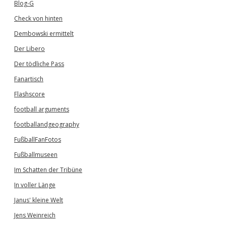
Blog-G
Check von hinten
Dembowski ermittelt
Der Libero
Der tödliche Pass
Fanartisch
Flashscore
football arguments
footballandgeography
FußballFanFotos
Fußballmuseen
Im Schatten der Tribüne
In voller Länge
Janus' kleine Welt
Jens Weinreich