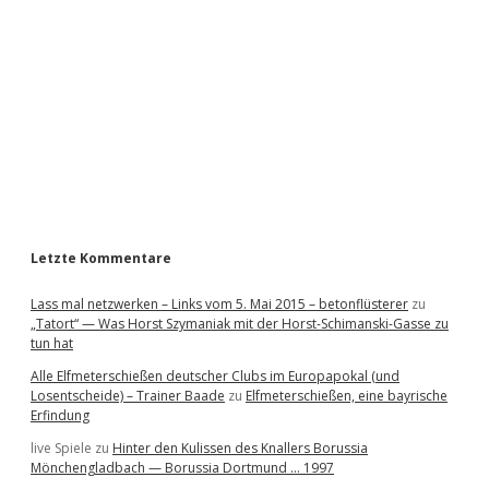
d
e
b
a
r
Letzte Kommentare
Lass mal netzwerken – Links vom 5. Mai 2015 – betonflüsterer
zu
„Tatort“ — Was Horst Szymaniak mit der Horst-Schimanski-Gasse zu
tun hat
Alle Elfmeterschießen deutscher Clubs im Europapokal (und
Losentscheide) – Trainer Baade
zu
Elfmeterschießen, eine bayrische
Erfindung
live Spiele
zu
Hinter den Kulissen des Knallers Borussia
Mönchengladbach — Borussia Dortmund … 1997