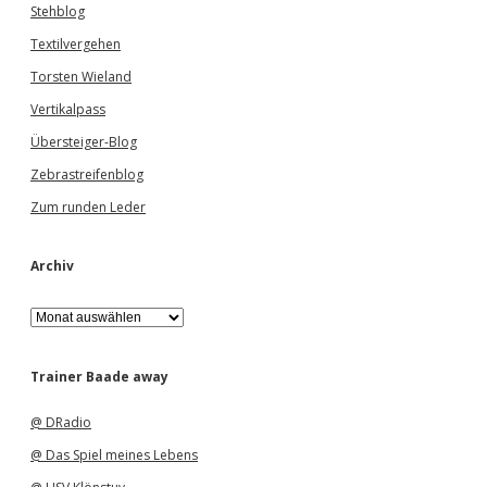
Stehblog
Textilvergehen
Torsten Wieland
Vertikalpass
Übersteiger-Blog
Zebrastreifenblog
Zum runden Leder
Archiv
A
r
c
h
Trainer Baade away
i
v
@ DRadio
@ Das Spiel meines Lebens