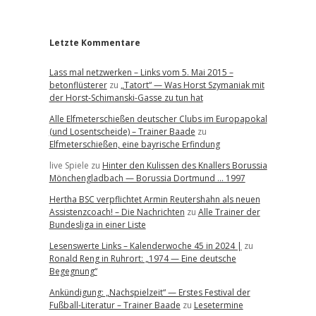
r
Letzte Kommentare
Lass mal netzwerken – Links vom 5. Mai 2015 –
betonflüsterer
zu
„Tatort“ — Was Horst Szymaniak mit
der Horst-Schimanski-Gasse zu tun hat
Alle Elfmeterschießen deutscher Clubs im Europapokal
(und Losentscheide) – Trainer Baade
zu
Elfmeterschießen, eine bayrische Erfindung
live Spiele
zu
Hinter den Kulissen des Knallers Borussia
Mönchengladbach — Borussia Dortmund … 1997
Hertha BSC verpflichtet Armin Reutershahn als neuen
Assistenzcoach! – Die Nachrichten
zu
Alle Trainer der
Bundesliga in einer Liste
Lesenswerte Links – Kalenderwoche 45 in 2024 |
zu
Ronald Reng in Ruhrort: „1974 — Eine deutsche
Begegnung“
Ankündigung: „Nachspielzeit“ — Erstes Festival der
Fußball-Literatur – Trainer Baade
zu
Lesetermine