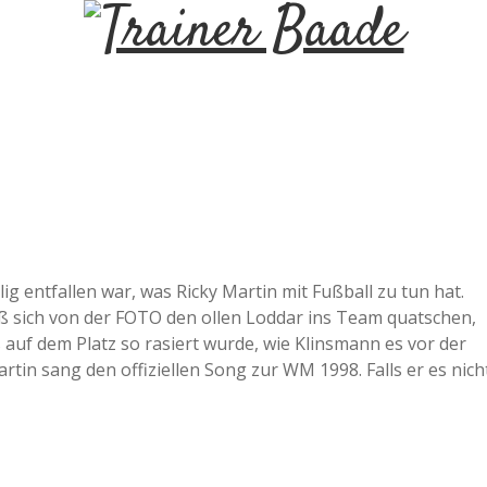
T
r
a
i
n
g entfallen war, was Ricky Martin mit Fußball zu tun hat.
ieß sich von der FOTO den ollen Loddar ins Team quatschen,
e
 auf dem Platz so rasiert wurde, wie Klinsmann es vor der
tin sang den offiziellen Song zur WM 1998. Falls er es nich
r
B