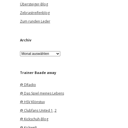
Übersteiger-Blog
Zebrastreifenblog
Zum runden Leder
Archiv
A
r
c
h
i
Trainer Baade away
v
@ DRadio
@ Das Spiel meines Lebens
@ HSV Klönstuv
@ Clubfans United 1
,
2
@ Kickschuh-Blog
@ Kickwelt