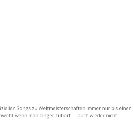
a
a
d
e
ffiziellen Songs zu Weltmeisterschaften immer nur bis einen
bwohl: wenn man länger zuhört — auch wieder nicht.