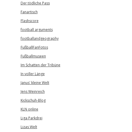
Der tödliche Pass
Fanartisch
Flashscore
football arguments
footballandgeography
FußballFanFotos
Fußballmuseen
Im Schatten der Tribüne
In voller Länge
Janus' kleine Welt
Jens Weinreich
Kickschuh-Blog
KLN online
Liga Parkdrei
Lizas Welt