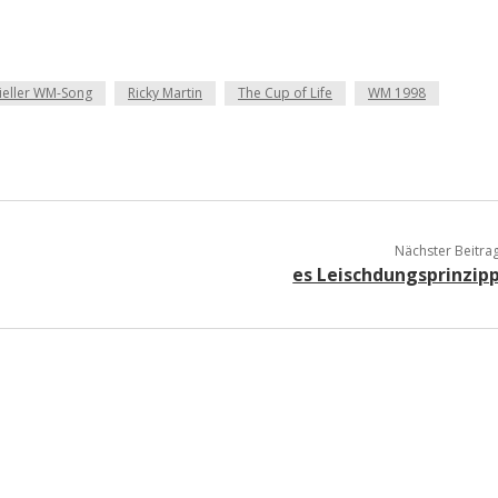
zieller WM-Song
Ricky Martin
The Cup of Life
WM 1998
Nächster Beitra
es Leischdungsprinzip