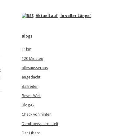
Aktuell auf „In voller Länge“
Blogs
11km
120 Minuten
allesausseraas
g
p
angedacht
Ballreiter
Beves Welt
Blog-G
Check von hinten
Dembowski ermittelt
Der Libero