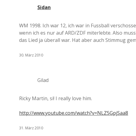
Sidan
WM 1998. Ich war 12, ich war in Fussball verschoss
wenn ich es nur auf ARD/ZDF miterlebte. Also musst
das Lied ja überall war. Hat aber auch Stimmug gema
30. März 2010
Gilad
Ricky Martin, si! I really love him.
http://www.youtube.com/watch?v=NLZ5GpjSaa8
31. März 2010