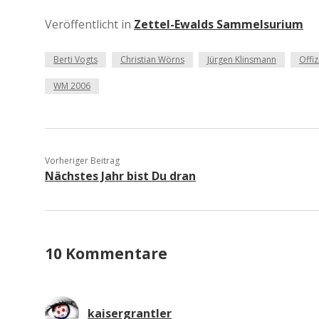
Veröffentlicht in
Zettel-Ewalds Sammelsurium
Berti Vogts
Christian Wörns
Jürgen Klinsmann
Offi
WM 2006
Vorheriger Beitrag
Nächstes Jahr bist Du dran
10 Kommentare
kaisergrantler