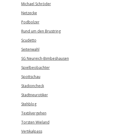
Michael Schröder
Netzecke
Podbolzer
Rund um den Brustring
Scudetto
Seitenwahl
SG Neureich-Bimbeshausen
Spielbeobachter
Spottschau
Stadioncheck
Stadtneurotiker
Stehblog
Textilvergehen
Torsten Wieland
Vertikalpass