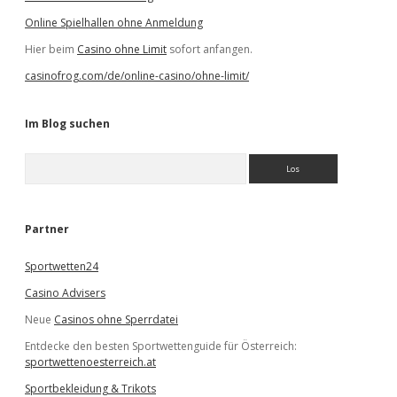
Online Spielhallen ohne Anmeldung
Hier beim
Casino ohne Limit
sofort anfangen.
casinofrog.com/de/online-casino/ohne-limit/
Im Blog suchen
S
u
c
h
e
Partner
n
Sportwetten24
Casino Advisers
Neue
Casinos ohne Sperrdatei
Entdecke den besten Sportwettenguide für Österreich:
sportwettenoesterreich.at
Sportbekleidung & Trikots