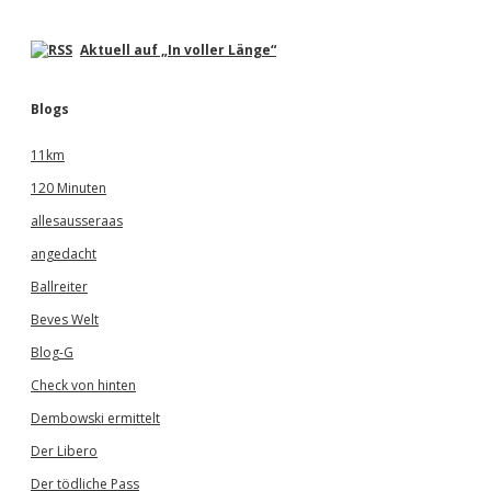
Aktuell auf „In voller Länge“
Blogs
11km
120 Minuten
allesausseraas
angedacht
Ballreiter
Beves Welt
Blog-G
Check von hinten
Dembowski ermittelt
Der Libero
Der tödliche Pass