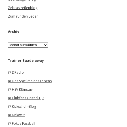
Zebrastreifenblog
Zum runden Leder
Archiv
A
r
c
h
Trainer Baade away
i
v
@ DRadio
@ Das Spiel meines Lebens
@ HSV Klönstuv
@ Clubfans United 1
,
2
@ Kickschuh-Blog
@ Kickwelt
@ Fokus Fussball