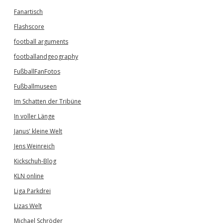
Fanartisch
Flashscore
football arguments
footballandgeography
FußballFanFotos
Fußballmuseen
Im Schatten der Tribüne
In voller Länge
Janus' kleine Welt
Jens Weinreich
Kickschuh-Blog
KLN online
Liga Parkdrei
Lizas Welt
Michael Schröder