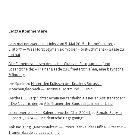
a
r
Letzte Kommentare
Lass mal netzwerken – Links vom 5. Mai 2015 – betonflüsterer
zu
„Tatort“ — Was Horst Szymaniak mit der Horst-Schimanski-Gasse zu
tun hat
Alle Elfmeterschießen deutscher Clubs im Europapokal (und
Losentscheide) – Trainer Baade
zu
Elfmeterschießen, eine bayrische
Erfindung
live Spiele
zu
Hinter den Kulissen des Knallers Borussia
Mönchengladbach — Borussia Dortmund … 1997
Hertha BSC verpflichtet Armin Reutershahn als neuen Assistenzcoach!
– Die Nachrichten
zu
Alle Trainer der Bundesliga in einer Liste
Lesenswerte Links – Kalenderwoche 45 in 2024 |
zu
Ronald Reng in
Ruhrort: „1974 — Eine deutsche Begegnung“
Ankündigung: „Nachspielzeit“ — Erstes Festival der Fußball-Literatur –
Trainer Baade
zu
Lesetermine