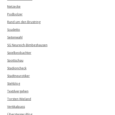
Netzecke
Podbolzer
Rund um den Brustring
Scudetto
Seitenwahl
SG Neureich-Bimbeshausen
Spielbeobachter
Spottschau
Stadioncheck
Stadtneurotiker
Stehblog
Textilvergehen
Torsten Wieland
Vertikalpass
Übersteiger-Blog