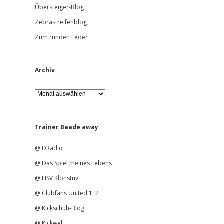
Übersteiger-Blog
Zebrastreifenblog
Zum runden Leder
Archiv
A
r
c
h
i
Trainer Baade away
v
@ DRadio
@ Das Spiel meines Lebens
@ HSV Klönstuv
@ Clubfans United 1
,
2
@ Kickschuh-Blog
@ Kickwelt