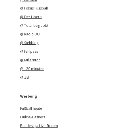
@ Fokus Fussball
@ Der Libero
@ Total beglubbt
@ Radio DU
@ Stehblog
@ fehlpass
@ Millernton
@ 120 minuten
@ ZEIT
Werbung
Fußball heute
Online-Casinos
Bundesliga Live Stream