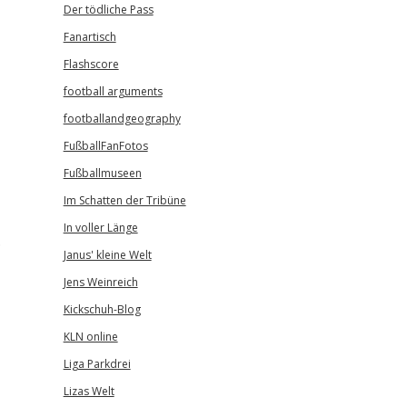
Der tödliche Pass
Fanartisch
Flashscore
football arguments
footballandgeography
FußballFanFotos
Fußballmuseen
Im Schatten der Tribüne
In voller Länge
.
Janus' kleine Welt
Jens Weinreich
Kickschuh-Blog
KLN online
Liga Parkdrei
Lizas Welt