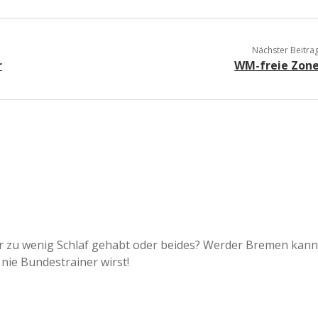
a
Nächster Beitra
a
r
WM-freie Zon
d
e
er zu wenig Schlaf gehabt oder beides? Werder Bremen kann
nie Bundestrainer wirst!