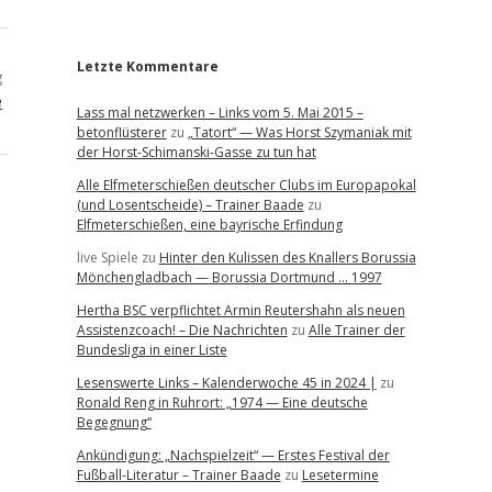
r
Letzte Kommentare
g
e
Lass mal netzwerken – Links vom 5. Mai 2015 –
betonflüsterer
zu
„Tatort“ — Was Horst Szymaniak mit
der Horst-Schimanski-Gasse zu tun hat
Alle Elfmeterschießen deutscher Clubs im Europapokal
(und Losentscheide) – Trainer Baade
zu
Elfmeterschießen, eine bayrische Erfindung
live Spiele
zu
Hinter den Kulissen des Knallers Borussia
Mönchengladbach — Borussia Dortmund … 1997
Hertha BSC verpflichtet Armin Reutershahn als neuen
Assistenzcoach! – Die Nachrichten
zu
Alle Trainer der
Bundesliga in einer Liste
Lesenswerte Links – Kalenderwoche 45 in 2024 |
zu
Ronald Reng in Ruhrort: „1974 — Eine deutsche
Begegnung“
Ankündigung: „Nachspielzeit“ — Erstes Festival der
Fußball-Literatur – Trainer Baade
zu
Lesetermine