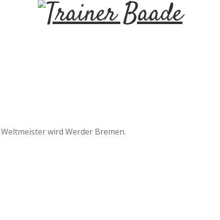
T
r
a
i
n
: Weltmeister wird Werder Bremen.
e
r
B