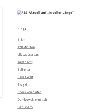
Aktuell auf „In voller Länge“
Blogs
11km
120 Minuten
allesausseraas
angedacht
Ballreiter
Beves Welt
Blog-G
Check von hinten
Dembowski ermittelt
Der Libero