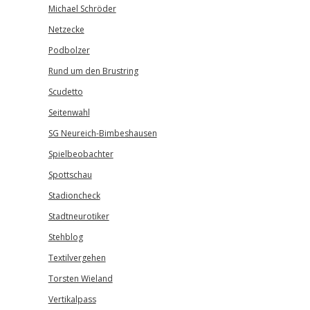
Michael Schröder
Netzecke
Podbolzer
Rund um den Brustring
Scudetto
Seitenwahl
SG Neureich-Bimbeshausen
Spielbeobachter
Spottschau
Stadioncheck
Stadtneurotiker
Stehblog
Textilvergehen
Torsten Wieland
Vertikalpass