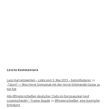
i
d
e
b
a
r
Letzte Kommentare
Lass mal netzwerken – Links vom 5. Mai 2015 – betonflüsterer
zu
„Tatort“ — Was Horst Szymaniak mit der Horst-Schimanski-Gasse zu
tun hat
Alle Elfmeterschießen deutscher Clubs im Europapokal (und
Losentscheide) – Trainer Baade
zu
Elfmeterschießen, eine bayrische
Erfindung