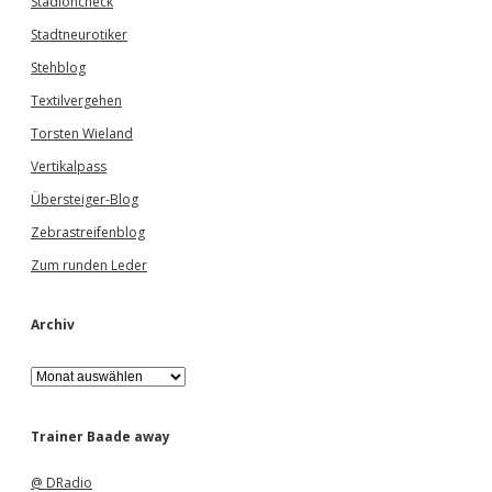
Stadioncheck
Stadtneurotiker
Stehblog
Textilvergehen
Torsten Wieland
Vertikalpass
Übersteiger-Blog
Zebrastreifenblog
Zum runden Leder
Archiv
A
r
c
h
Trainer Baade away
i
v
@ DRadio