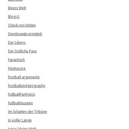
Beves Welt
Blog-G
Check von hinten
Dembowski ermittelt
Der Libero
Der tödliche Pass
Fanartisch
Flashscore
football arguments
footballandgeography
FußballFanFotos
Fußballmuseen
Im Schatten der Tribüne
In voller Länge
Janus' kleine Welt