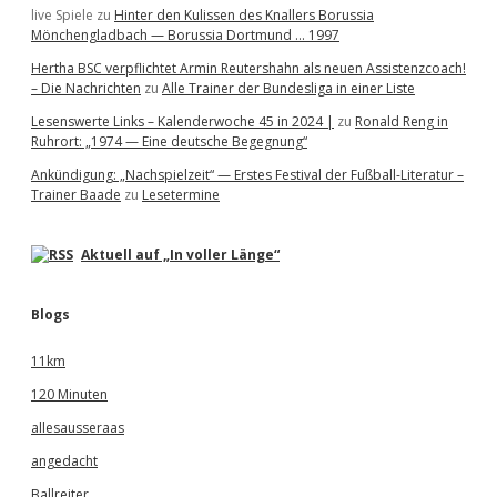
live Spiele
zu
Hinter den Kulissen des Knallers Borussia
Mönchengladbach — Borussia Dortmund … 1997
Hertha BSC verpflichtet Armin Reutershahn als neuen Assistenzcoach!
– Die Nachrichten
zu
Alle Trainer der Bundesliga in einer Liste
Lesenswerte Links – Kalenderwoche 45 in 2024 |
zu
Ronald Reng in
Ruhrort: „1974 — Eine deutsche Begegnung“
Ankündigung: „Nachspielzeit“ — Erstes Festival der Fußball-Literatur –
Trainer Baade
zu
Lesetermine
Aktuell auf „In voller Länge“
Blogs
11km
120 Minuten
allesausseraas
angedacht
Ballreiter