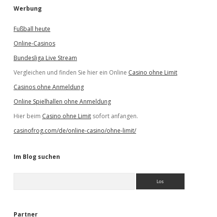
Werbung
Fußball heute
Online-Casinos
Bundesliga Live Stream
Vergleichen und finden Sie hier ein Online
Casino ohne Limit
Casinos ohne Anmeldung
Online Spielhallen ohne Anmeldung
Hier beim
Casino ohne Limit
sofort anfangen.
casinofrog.com/de/online-casino/ohne-limit/
Im Blog suchen
S
u
c
h
e
Partner