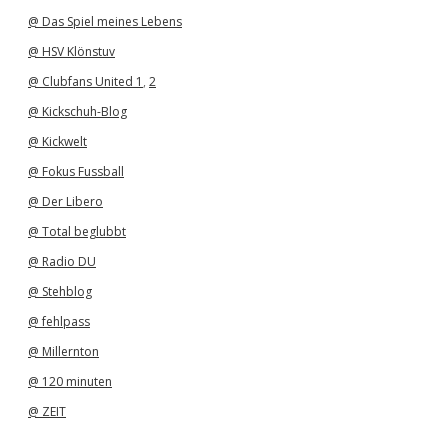
@ Das Spiel meines Lebens
@ HSV Klönstuv
@ Clubfans United 1
,
2
@ Kickschuh-Blog
@ Kickwelt
@ Fokus Fussball
@ Der Libero
@ Total beglubbt
@ Radio DU
@ Stehblog
@ fehlpass
@ Millernton
@ 120 minuten
@ ZEIT