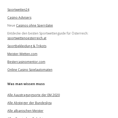
n
Sportwetten24
Casino Advisers
Neue
Casinos ohne Sperrdatei
Entdecke den besten Sportwettenguide für Österreich:
sportwettenoesterreich.at
Sportbekleidung & Trikots
Meister-Wetten.com
Bestercasinomentor.com
Online Casino Spielautomaten
Was man wissen muss
Alle Aaustragungsorte der EM 2020
Alle Absteiger der Bundesliga
Alle albanischen Meister