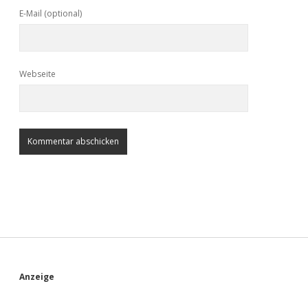
E-Mail (optional)
Webseite
S
Anzeige