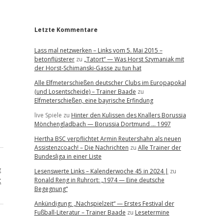
r
Letzte Kommentare
Lass mal netzwerken – Links vom 5. Mai 2015 –
betonflüsterer
zu
„Tatort“ — Was Horst Szymaniak mit
der Horst-Schimanski-Gasse zu tun hat
Alle Elfmeterschießen deutscher Clubs im Europapokal
(und Losentscheide) – Trainer Baade
zu
Elfmeterschießen, eine bayrische Erfindung
live Spiele
zu
Hinter den Kulissen des Knallers Borussia
Mönchengladbach — Borussia Dortmund … 1997
Hertha BSC verpflichtet Armin Reutershahn als neuen
Assistenzcoach! – Die Nachrichten
zu
Alle Trainer der
Bundesliga in einer Liste
g
Lesenswerte Links – Kalenderwoche 45 in 2024 |
zu
t
Ronald Reng in Ruhrort: „1974 — Eine deutsche
Begegnung“
Ankündigung: „Nachspielzeit“ — Erstes Festival der
Fußball-Literatur – Trainer Baade
zu
Lesetermine