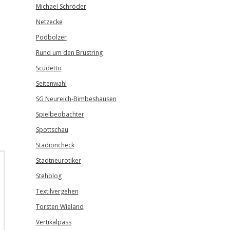
Michael Schröder
Netzecke
Podbolzer
Rund um den Brustring
Scudetto
Seitenwahl
SG Neureich-Bimbeshausen
Spielbeobachter
Spottschau
Stadioncheck
Stadtneurotiker
Stehblog
Textilvergehen
Torsten Wieland
Vertikalpass