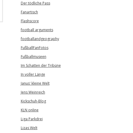
Der tödliche Pass
Fanartisch
Flashscore
football arguments
footballandgeography
FußballFanFotos
Fußballmuseen
Im Schatten der Tribüne
In voller Länge
Janus' kleine Welt
Jens Weinreich
Kickschuh-Blog
KLN online
Liga Parkdrei
Lizas Welt