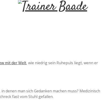
T
r
a
i
n
ew mit der Welt
, wie niedrig sein Ruhepuls liegt, wenn er
e
r
, in denen man sich Gedanken machen muss? Medizinisch
chreck fast vom Stuhl gefallen.
B