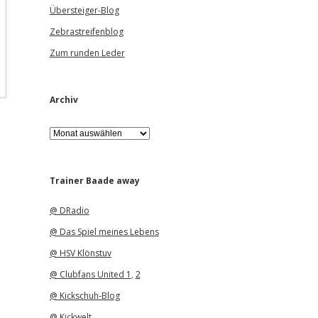
Übersteiger-Blog
Zebrastreifenblog
Zum runden Leder
Archiv
A
r
c
h
i
Trainer Baade away
v
@ DRadio
@ Das Spiel meines Lebens
@ HSV Klönstuv
@ Clubfans United 1
,
2
@ Kickschuh-Blog
@ Kickwelt