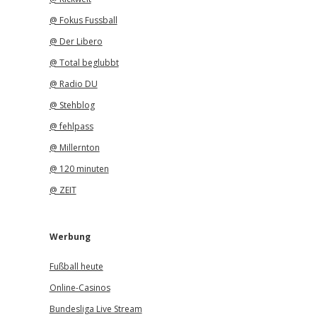
@ Fokus Fussball
@ Der Libero
@ Total beglubbt
@ Radio DU
@ Stehblog
@ fehlpass
@ Millernton
@ 120 minuten
@ ZEIT
Werbung
Fußball heute
Online-Casinos
Bundesliga Live Stream