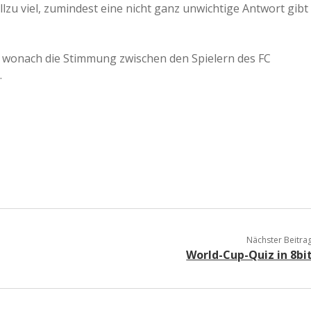
lzu viel, zumindest eine nicht ganz unwichtige Antwort gibt
a
, wonach die Stimmung zwischen den Spielern des FC
a
.
d
e
Nächster Beitra
World-Cup-Quiz in 8bi