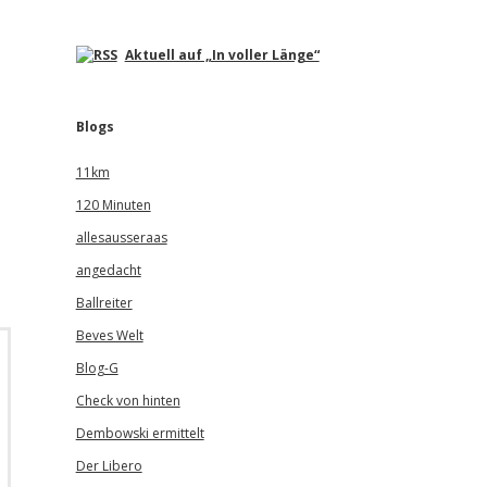
Aktuell auf „In voller Länge“
Blogs
11km
120 Minuten
allesausseraas
angedacht
Ballreiter
Beves Welt
Blog-G
Check von hinten
Dembowski ermittelt
Der Libero