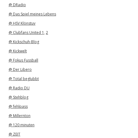
v
@ DRadio
@ Das Spiel meines Lebens
@ HSV Klönstuv
@ Clubfans United 1
,
2
@ Kickschuh-Blog
@ Kickwelt
@ Fokus Fussball
@ Der Libero
@ Total beglubbt
@ Radio DU
@ Stehblog
@ fehlpass
@ Millernton
@ 120 minuten
@ ZEIT