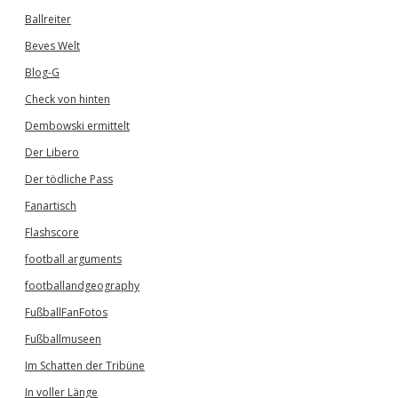
Ballreiter
Beves Welt
Blog-G
Check von hinten
Dembowski ermittelt
Der Libero
Der tödliche Pass
Fanartisch
Flashscore
football arguments
footballandgeography
FußballFanFotos
Fußballmuseen
Im Schatten der Tribüne
In voller Länge