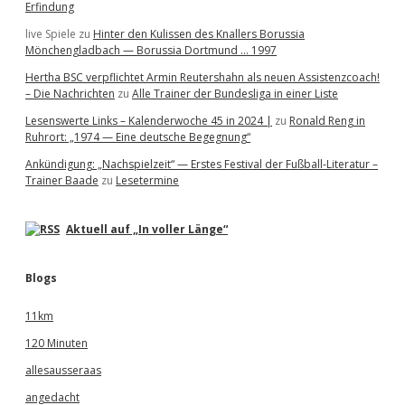
Erfindung
live Spiele
zu
Hinter den Kulissen des Knallers Borussia
Mönchengladbach — Borussia Dortmund … 1997
Hertha BSC verpflichtet Armin Reutershahn als neuen Assistenzcoach!
– Die Nachrichten
zu
Alle Trainer der Bundesliga in einer Liste
Lesenswerte Links – Kalenderwoche 45 in 2024 |
zu
Ronald Reng in
Ruhrort: „1974 — Eine deutsche Begegnung“
Ankündigung: „Nachspielzeit“ — Erstes Festival der Fußball-Literatur –
Trainer Baade
zu
Lesetermine
Aktuell auf „In voller Länge“
Blogs
11km
120 Minuten
allesausseraas
angedacht