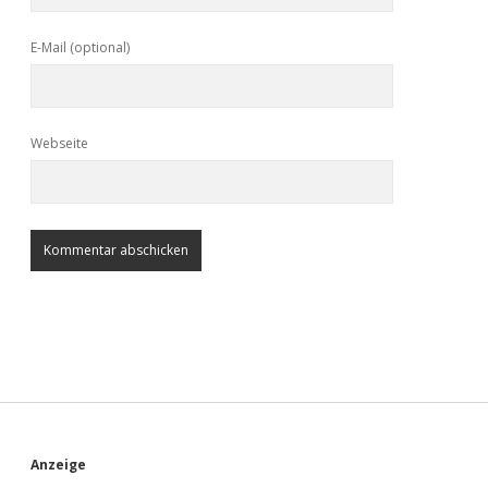
E-Mail (optional)
Webseite
S
Anzeige