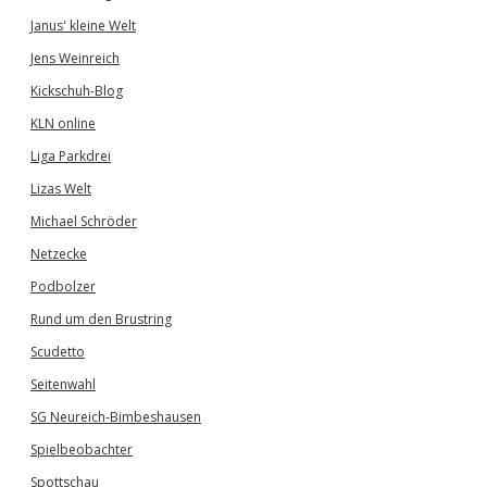
Janus' kleine Welt
Jens Weinreich
Kickschuh-Blog
KLN online
Liga Parkdrei
Lizas Welt
Michael Schröder
Netzecke
Podbolzer
Rund um den Brustring
Scudetto
Seitenwahl
SG Neureich-Bimbeshausen
Spielbeobachter
Spottschau