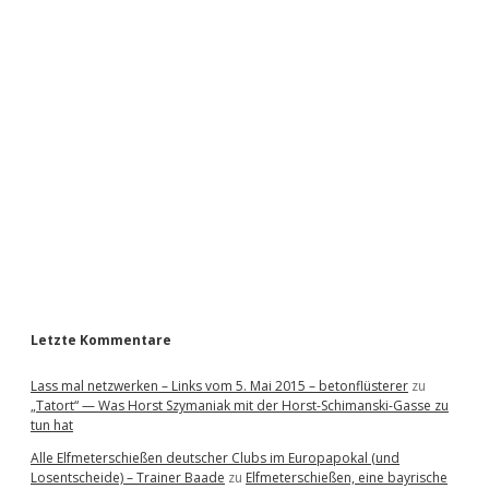
i
d
e
b
a
r
Letzte Kommentare
Lass mal netzwerken – Links vom 5. Mai 2015 – betonflüsterer
zu
„Tatort“ — Was Horst Szymaniak mit der Horst-Schimanski-Gasse zu
tun hat
Alle Elfmeterschießen deutscher Clubs im Europapokal (und
Losentscheide) – Trainer Baade
zu
Elfmeterschießen, eine bayrische