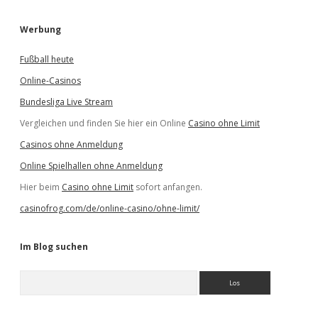
Werbung
Fußball heute
Online-Casinos
Bundesliga Live Stream
Vergleichen und finden Sie hier ein Online
Casino ohne Limit
Casinos ohne Anmeldung
Online Spielhallen ohne Anmeldung
Hier beim
Casino ohne Limit
sofort anfangen.
casinofrog.com/de/online-casino/ohne-limit/
Im Blog suchen
S
u
c
h