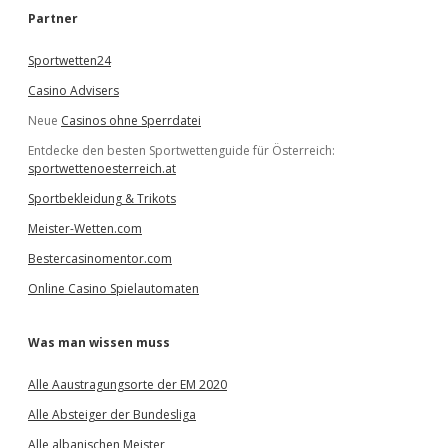
e
Partner
n
Sportwetten24
Casino Advisers
Neue
Casinos ohne Sperrdatei
Entdecke den besten Sportwettenguide für Österreich:
sportwettenoesterreich.at
Sportbekleidung & Trikots
Meister-Wetten.com
Bestercasinomentor.com
Online Casino Spielautomaten
Was man wissen muss
Alle Aaustragungsorte der EM 2020
Alle Absteiger der Bundesliga
Alle albanischen Meister