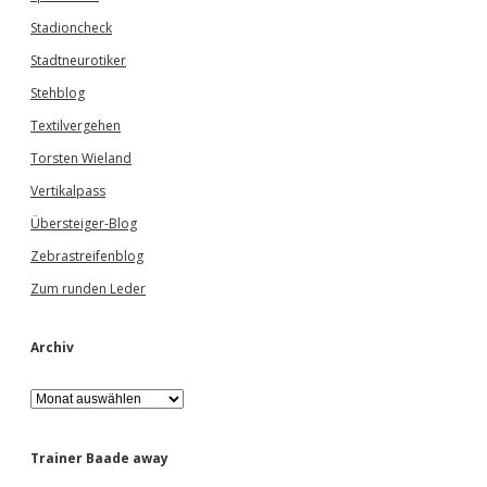
Stadioncheck
Stadtneurotiker
Stehblog
Textilvergehen
Torsten Wieland
Vertikalpass
Übersteiger-Blog
Zebrastreifenblog
Zum runden Leder
Archiv
A
r
c
h
Trainer Baade away
i