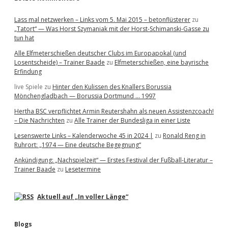
Lass mal netzwerken – Links vom 5. Mai 2015 – betonflüsterer
zu
„Tatort“ — Was Horst Szymaniak mit der Horst-Schimanski-Gasse zu
tun hat
Alle Elfmeterschießen deutscher Clubs im Europapokal (und
Losentscheide) – Trainer Baade
zu
Elfmeterschießen, eine bayrische
Erfindung
live Spiele
zu
Hinter den Kulissen des Knallers Borussia
Mönchengladbach — Borussia Dortmund … 1997
Hertha BSC verpflichtet Armin Reutershahn als neuen Assistenzcoach!
– Die Nachrichten
zu
Alle Trainer der Bundesliga in einer Liste
Lesenswerte Links – Kalenderwoche 45 in 2024 |
zu
Ronald Reng in
Ruhrort: „1974 — Eine deutsche Begegnung“
Ankündigung: „Nachspielzeit“ — Erstes Festival der Fußball-Literatur –
Trainer Baade
zu
Lesetermine
Aktuell auf „In voller Länge“
Blogs