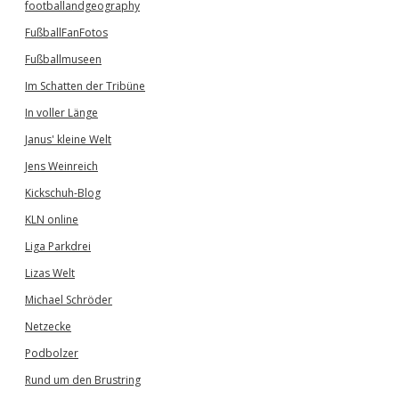
footballandgeography
FußballFanFotos
Fußballmuseen
Im Schatten der Tribüne
In voller Länge
Janus' kleine Welt
Jens Weinreich
Kickschuh-Blog
KLN online
Liga Parkdrei
Lizas Welt
Michael Schröder
Netzecke
Podbolzer
Rund um den Brustring