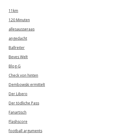
11km
120 Minuten
allesausseraas
angedacht
Ballreiter
Beves Welt
Blog-G
Check von hinten
Dembowski ermittelt
Der Libero
Der tödliche Pass
Fanartisch
Flashscore
football arguments