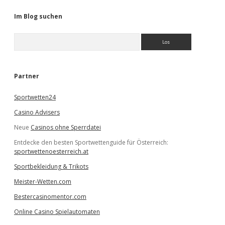
Im Blog suchen
S
u
c
h
e
Partner
n
Sportwetten24
Casino Advisers
Neue
Casinos ohne Sperrdatei
Entdecke den besten Sportwettenguide für Österreich:
sportwettenoesterreich.at
Sportbekleidung & Trikots
Meister-Wetten.com
Bestercasinomentor.com
Online Casino Spielautomaten