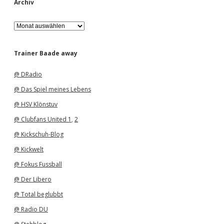
Archiv
A
r
c
h
Trainer Baade away
i
v
@ DRadio
@ Das Spiel meines Lebens
@ HSV Klönstuv
@ Clubfans United 1
,
2
@ Kickschuh-Blog
@ Kickwelt
@ Fokus Fussball
@ Der Libero
@ Total beglubbt
@ Radio DU