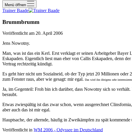
Menü öffnen
Trainer Baade
Brummbrumm
Veröffentlicht am 20. April 2006
Jens Nowotny.
Man, was ist das ein Kerl. Erst verklagt er seinen Arbeitgeber Baye
Eskapaden. Eigentlich liest man eher von Callis Eskapaden, denn der
Vertrag rechtzeitig kündigt.
Es geht hier nicht um Sozialneid, ob der Typ jetzt 20 Millionen oder 2
zum Fenster raus, aber wie gesagt: mir egal.
Das wird ihn übrigens sehr interessieren
Ja, im Gegenteil: Froh bin ich darüber, dass Nowotny sich so verhält
beraubt.
Etwas zwiespältig ist das zwar schon, wenn ausgerechnet Clinsfornia, d
aber auch das ist mir egal.
Hauptsache, der alternde, häufig in Zweikämpfen zu spät kommende 
Veröffentlicht in
WM 2006 - Odyssee im Deutschland