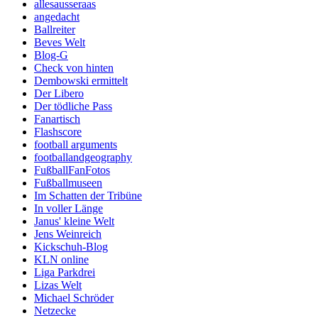
allesausseraas
angedacht
Ballreiter
Beves Welt
Blog-G
Check von hinten
Dembowski ermittelt
Der Libero
Der tödliche Pass
Fanartisch
Flashscore
football arguments
footballandgeography
FußballFanFotos
Fußballmuseen
Im Schatten der Tribüne
In voller Länge
Janus' kleine Welt
Jens Weinreich
Kickschuh-Blog
KLN online
Liga Parkdrei
Lizas Welt
Michael Schröder
Netzecke