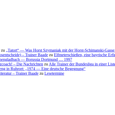
zu
„Tatort“ — Was Horst Szymaniak mit der Horst-Schimanski-Gasse 
osentscheide) – Trainer Baade
zu
Elfmeterschießen, eine bayrische Erf
nchengladbach — Borussia Dortmund … 1997
nzcoach! – Die Nachrichten
zu
Alle Trainer der Bundesliga in einer List
eng in Ruhrort: „1974 — Eine deutsche Begegnung“
teratur – Trainer Baade
zu
Lesetermine