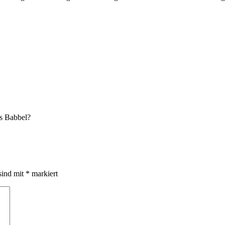
us Babbel?
sind mit
*
markiert