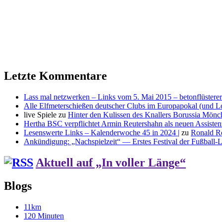
Letzte Kommentare
Lass mal netzwerken – Links vom 5. Mai 2015 – betonflüsterer
Alle Elfmeterschießen deutscher Clubs im Europapokal (und L
live Spiele
zu
Hinter den Kulissen des Knallers Borussia Mö
Hertha BSC verpflichtet Armin Reutershahn als neuen Assiste
Lesenswerte Links – Kalenderwoche 45 in 2024 |
zu
Ronald R
Ankündigung: „Nachspielzeit“ — Erstes Festival der Fußball-Li
Aktuell auf „In voller Länge“
Blogs
11km
120 Minuten