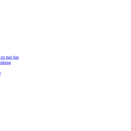
zu tun hat
indung
e