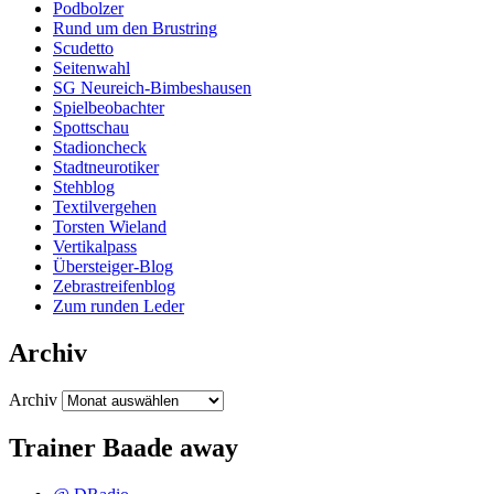
Podbolzer
Rund um den Brustring
Scudetto
Seitenwahl
SG Neureich-Bimbeshausen
Spielbeobachter
Spottschau
Stadioncheck
Stadtneurotiker
Stehblog
Textilvergehen
Torsten Wieland
Vertikalpass
Übersteiger-Blog
Zebrastreifenblog
Zum runden Leder
Archiv
Archiv
Trainer Baade away