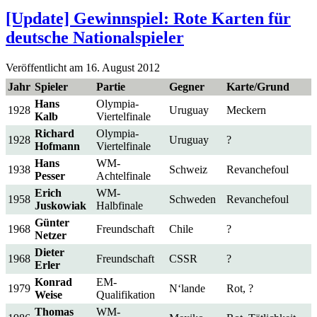
[Update] Gewinnspiel: Rote Karten für
deutsche Nationalspieler
Veröffentlicht am 16. August 2012
Jahr
Spieler
Partie
Gegner
Karte/Grund
Hans
Olympia-
1928
Uruguay
Meckern
Kalb
Viertelfinale
Richard
Olympia-
1928
Uruguay
?
Hofmann
Viertelfinale
Hans
WM-
1938
Schweiz
Revanchefoul
Pesser
Achtelfinale
Erich
WM-
1958
Schweden
Revanchefoul
Juskowiak
Halbfinale
Günter
1968
Freundschaft
Chile
?
Netzer
Dieter
1968
Freundschaft
CSSR
?
Erler
Konrad
EM-
1979
N‘lande
Rot, ?
Weise
Qualifikation
Thomas
WM-