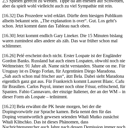
2,5 Spielen gerecht zu werden. Tippe da am ehesten auf Schweden,
aber da spielt wohl vielleicht auch zu viel Sympathie mit rein.
[16.32] Das Prozedere wird erklärt. Dürfte dem hiesigen Publikum
allseits bekannt sein. „The explanation is over“. Gut. Los geht’s
schon. Jetzt kommt dann das Tableau nach oben.
[16.30] Jetzt kommt endlich Gary Lineker. Die 15 Minuten bislang
waren zumindest alles andere als zäh. Das war früher schon mal
schlimmer.
[16.26] Pelé erscheint doch nicht. Erster Lospate ist der Engländer
Gordon Banks. Russland hat auch einen Lospaten, obwohl noch nie
Weltmeister. 91 Jahre alt. Name nicht verstanden. Shame on me. Für
Uruguay ist es Diego Forlan, für Argentinien Diego Maradona.
„Sah auch schon mal frischer aus“, ätzt Bela. Dabei sieht Maradona
eigentlich ganz gut aus. Für Frankreich kommt Laurent Blanc. Cafu
für Brasilien. Carlos Puyol, immer noch ohne Frisur, erfrischend, für
Spanien. Fabio Cannavaro, der einzige Italiener, der an der WM – in
dieser Form als Lospate – teilnimmt.
[16.23] Bela erwähnt die PK heute morgen, bei der die
Dopingvorwürfe zur Sprache kamen. Bela nennt den für das
Doping verantwortlich gewesen seienden Witali Mutko zunächst
Witali Klitschko. Das ist dieses Phänomen, dass
Nachrichtensprecher auch Jahre nach dessen Demission immer noch