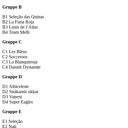
Gruppe B
B1 Seleção das Quinas
B2 La Furia Roja
B3 Lions de l‘Atlas
B4 Team Melli
Gruppe C
C1 Les Bleus
C2 Socceroos
C3 La Blanquirroja
C4 Danish Dynamite
Gruppe D
D1 Albiceleste
D2 Strákarnir okkar
D3 Vatreni
D4 Super Eagles
Gruppe E
E1 Seleção
E2 Nati