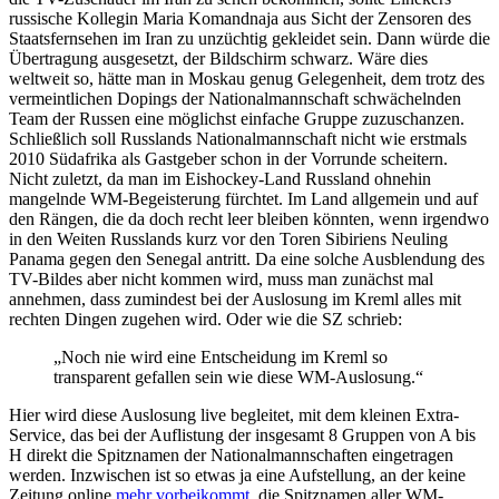
russische Kollegin Maria Komandnaja aus Sicht der Zensoren des
Staatsfernsehen im Iran zu unzüchtig gekleidet sein. Dann würde die
Übertragung ausgesetzt, der Bildschirm schwarz. Wäre dies
weltweit so, hätte man in Moskau genug Gelegenheit, dem trotz des
vermeintlichen Dopings der Nationalmannschaft schwächelnden
Team der Russen eine möglichst einfache Gruppe zuzuschanzen.
Schließlich soll Russlands Nationalmannschaft nicht wie erstmals
2010 Südafrika als Gastgeber schon in der Vorrunde scheitern.
Nicht zuletzt, da man im Eishockey-Land Russland ohnehin
mangelnde WM-Begeisterung fürchtet. Im Land allgemein und auf
den Rängen, die da doch recht leer bleiben könnten, wenn irgendwo
in den Weiten Russlands kurz vor den Toren Sibiriens Neuling
Panama gegen den Senegal antritt. Da eine solche Ausblendung des
TV-Bildes aber nicht kommen wird, muss man zunächst mal
annehmen, dass zumindest bei der Auslosung im Kreml alles mit
rechten Dingen zugehen wird. Oder wie die SZ schrieb:
„Noch nie wird eine Entscheidung im Kreml so
transparent gefallen sein wie diese WM-Auslosung.“
Hier wird diese Auslosung live begleitet, mit dem kleinen Extra-
Service, das bei der Auflistung der insgesamt 8 Gruppen von A bis
H direkt die Spitznamen der Nationalmannschaften eingetragen
werden. Inzwischen ist so etwas ja eine Aufstellung, an der keine
Zeitung online
mehr vorbeikommt
, die Spitznamen aller WM-