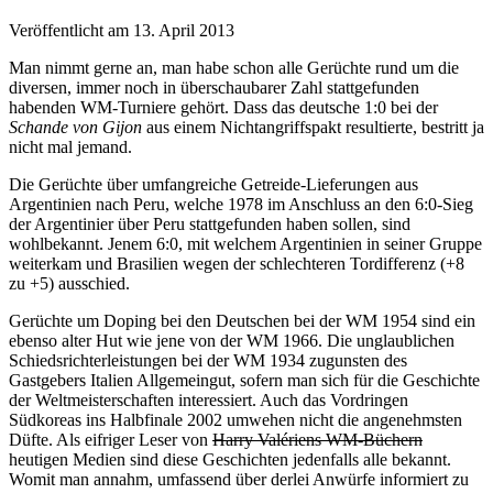
Veröffentlicht am 13. April 2013
Man nimmt gerne an, man habe schon alle Gerüchte rund um die
diversen, immer noch in überschaubarer Zahl stattgefunden
habenden WM-Turniere gehört. Dass das deutsche 1:0 bei der
Schande von Gijon
aus einem Nichtangriffspakt resultierte, bestritt ja
nicht mal jemand.
Die Gerüchte über umfangreiche Getreide-Lieferungen aus
Argentinien nach Peru, welche 1978 im Anschluss an den 6:0-Sieg
der Argentinier über Peru stattgefunden haben sollen, sind
wohlbekannt. Jenem 6:0, mit welchem Argentinien in seiner Gruppe
weiterkam und Brasilien wegen der schlechteren Tordifferenz (+8
zu +5) ausschied.
Gerüchte um Doping bei den Deutschen bei der WM 1954 sind ein
ebenso alter Hut wie jene von der WM 1966. Die unglaublichen
Schiedsrichterleistungen bei der WM 1934 zugunsten des
Gastgebers Italien Allgemeingut, sofern man sich für die Geschichte
der Weltmeisterschaften interessiert. Auch das Vordringen
Südkoreas ins Halbfinale 2002 umwehen nicht die angenehmsten
Düfte. Als eifriger Leser von
Harry Valériens WM-Büchern
heutigen Medien sind diese Geschichten jedenfalls alle bekannt.
Womit man annahm, umfassend über derlei Anwürfe informiert zu