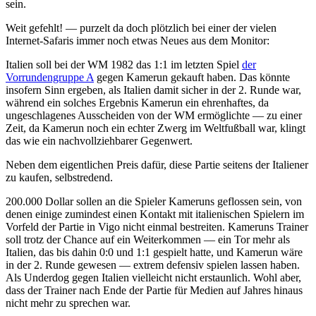
sein.
Weit gefehlt! — purzelt da doch plötzlich bei einer der vielen
Internet-Safaris immer noch etwas Neues aus dem Monitor:
Italien soll bei der WM 1982 das 1:1 im letzten Spiel
der
Vorrundengruppe A
gegen Kamerun gekauft haben. Das könnte
insofern Sinn ergeben, als Italien damit sicher in der 2. Runde war,
während ein solches Ergebnis Kamerun ein ehrenhaftes, da
ungeschlagenes Ausscheiden von der WM ermöglichte — zu einer
Zeit, da Kamerun noch ein echter Zwerg im Weltfußball war, klingt
das wie ein nachvollziehbarer Gegenwert.
Neben dem eigentlichen Preis dafür, diese Partie seitens der Italiener
zu kaufen, selbstredend.
200.000 Dollar sollen an die Spieler Kameruns geflossen sein, von
denen einige zumindest einen Kontakt mit italienischen Spielern im
Vorfeld der Partie in Vigo nicht einmal bestreiten. Kameruns Trainer
soll trotz der Chance auf ein Weiterkommen — ein Tor mehr als
Italien, das bis dahin 0:0 und 1:1 gespielt hatte, und Kamerun wäre
in der 2. Runde gewesen — extrem defensiv spielen lassen haben.
Als Underdog gegen Italien vielleicht nicht erstaunlich. Wohl aber,
dass der Trainer nach Ende der Partie für Medien auf Jahres hinaus
nicht mehr zu sprechen war.