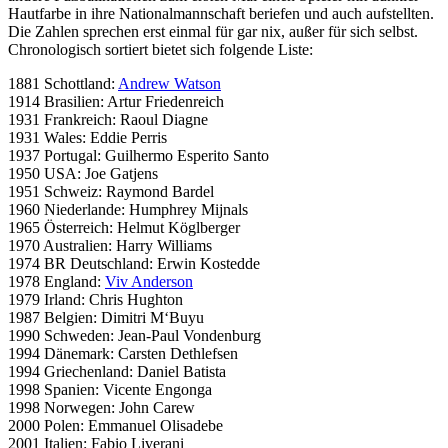
Hautfarbe in ihre Nationalmannschaft beriefen und auch aufstellten.
Die Zahlen sprechen erst einmal für gar nix, außer für sich selbst.
Chronologisch sortiert bietet sich folgende Liste:
1881 Schottland:
Andrew Watson
1914 Brasilien: Artur Friedenreich
1931 Frankreich: Raoul Diagne
1931 Wales: Eddie Perris
1937 Portugal: Guilhermo Esperito Santo
1950 USA: Joe Gatjens
1951 Schweiz: Raymond Bardel
1960 Niederlande: Humphrey Mijnals
1965 Österreich: Helmut Köglberger
1970 Australien: Harry Williams
1974 BR Deutschland: Erwin Kostedde
1978 England:
Viv Anderson
1979 Irland: Chris Hughton
1987 Belgien: Dimitri M‘Buyu
1990 Schweden: Jean-Paul Vondenburg
1994 Dänemark: Carsten Dethlefsen
1994 Griechenland: Daniel Batista
1998 Spanien: Vicente Engonga
1998 Norwegen: John Carew
2000 Polen: Emmanuel Olisadebe
2001 Italien: Fabio Liverani