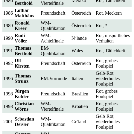
1986
Mexiko
Rot, Tätlichkeit
Berthold
Viertelfinale
Lothar
1986
Freundschaft
Österreich
Rot, Meckern
Matthäus
Ronald
WM-
1989
Österreich
Rot, ?
Kreer
Qualifikation
Rudi
WM-
Rot, unsportliches
1990
N‘lande
Völler
Achtelfinale
Verhalten
Thomas
EM-
1991
Wales
Rot, Tätlichkeit
Berthold
Qualifikation
Ulf
Rot, grobes
1992
Freundschaft
Österreich
Kirsten
Foulspiel
Gelb-Rot,
Thomas
1996
EM-Vorrunde
Italien
wiederholtes
Strunz
Foulspiel
Jürgen
Rot, grobes
1998
Freundschaft
Brasilien
Kohler
Foulspiel
Christian
WM-
Rot, grobes
1998
Kroatien
Wörns
Viertelfinale
Foulspiel
Gelb-Rot,
Sebastian
WM-
2001
Gr‘land
wiederholtes
Deisler
Qualifikation
Foulspiel