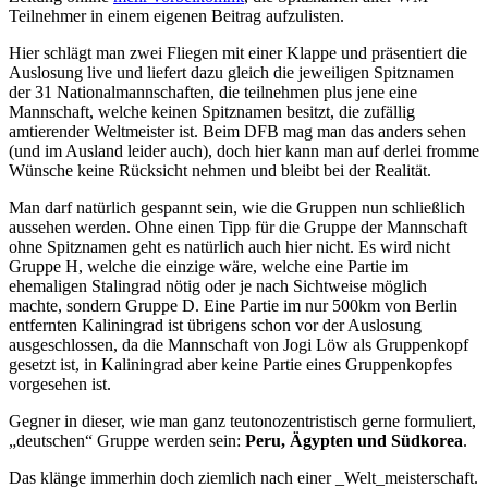
Teilnehmer in einem eigenen Beitrag aufzulisten.
Hier schlägt man zwei Fliegen mit einer Klappe und präsentiert die
Auslosung live und liefert dazu gleich die jeweiligen Spitznamen
der 31 Nationalmannschaften, die teilnehmen plus jene eine
Mannschaft, welche keinen Spitznamen besitzt, die zufällig
amtierender Weltmeister ist. Beim DFB mag man das anders sehen
(und im Ausland leider auch), doch hier kann man auf derlei fromme
Wünsche keine Rücksicht nehmen und bleibt bei der Realität.
Man darf natürlich gespannt sein, wie die Gruppen nun schließlich
aussehen werden. Ohne einen Tipp für die Gruppe der Mannschaft
ohne Spitznamen geht es natürlich auch hier nicht. Es wird nicht
Gruppe H, welche die einzige wäre, welche eine Partie im
ehemaligen Stalingrad nötig oder je nach Sichtweise möglich
machte, sondern Gruppe D. Eine Partie im nur 500km von Berlin
entfernten Kaliningrad ist übrigens schon vor der Auslosung
ausgeschlossen, da die Mannschaft von Jogi Löw als Gruppenkopf
gesetzt ist, in Kaliningrad aber keine Partie eines Gruppenkopfes
vorgesehen ist.
Gegner in dieser, wie man ganz teutonozentristisch gerne formuliert,
„deutschen“ Gruppe werden sein:
Peru, Ägypten und Südkorea
.
Das klänge immerhin doch ziemlich nach einer _Welt_meisterschaft.