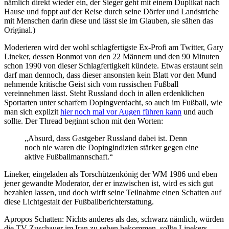
nämlich direkt wieder ein, der Sieger geht mit einem Duplikat nach
Hause und foppt auf der Reise durch seine Dörfer und Landstriche
mit Menschen darin diese und lässt sie im Glauben, sie sähen das
Original.)
Moderieren wird der wohl schlagfertigste Ex-Profi am Twitter, Gary
Lineker, dessen Bonmot von den 22 Männern und den 90 Minuten
schon 1990 von dieser Schlagfertigkeit kündete. Etwas erstaunt sein
darf man dennoch, dass dieser ansonsten kein Blatt vor den Mund
nehmende kritische Geist sich vom russischen Fußball
vereinnehmen lässt. Steht Russland doch in allen erdenklichen
Sportarten unter scharfem Dopingverdacht, so auch im Fußball, wie
man sich explizit
hier noch mal vor Augen führen kann
und auch
sollte. Der Thread beginnt schon mit den Worten:
„Absurd, dass Gastgeber Russland dabei ist. Denn
noch nie waren die Dopingindizien stärker gegen eine
aktive Fußballmannschaft.“
Lineker, eingeladen als Torschützenkönig der WM 1986 und eben
jener gewandte Moderator, der er inzwischen ist, wird es sich gut
bezahlen lassen, und doch wirft seine Teilnahme einen Schatten auf
diese Lichtgestalt der Fußballberichterstattung.
Apropos Schatten: Nichts anderes als das, schwarz nämlich, würden
die TV-Zuschauer im Iran zu sehen bekommen, sollte Linekers