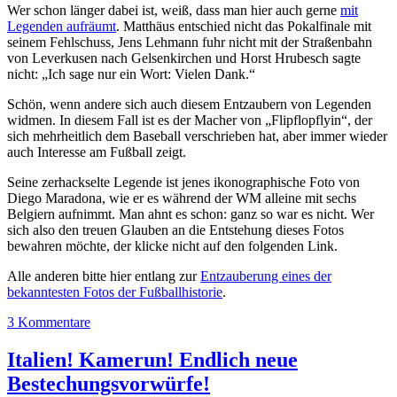
Wer schon länger dabei ist, weiß, dass man hier auch gerne
mit
Legenden aufräumt
. Matthäus entschied nicht das Pokalfinale mit
seinem Fehlschuss, Jens Lehmann fuhr nicht mit der Straßenbahn
von Leverkusen nach Gelsenkirchen und Horst Hrubesch sagte
nicht: „Ich sage nur ein Wort: Vielen Dank.“
Schön, wenn andere sich auch diesem Entzaubern von Legenden
widmen. In diesem Fall ist es der Macher von „Flipflopflyin“, der
sich mehrheitlich dem Baseball verschrieben hat, aber immer wieder
auch Interesse am Fußball zeigt.
Seine zerhackselte Legende ist jenes ikonographische Foto von
Diego Maradona, wie er es während der WM alleine mit sechs
Belgiern aufnimmt. Man ahnt es schon: ganz so war es nicht. Wer
sich also den treuen Glauben an die Entstehung dieses Fotos
bewahren möchte, der klicke nicht auf den folgenden Link.
Alle anderen bitte hier entlang zur
Entzauberung eines der
bekanntesten Fotos der Fußballhistorie
.
3 Kommentare
Italien! Kamerun! Endlich neue
Bestechungsvorwürfe!