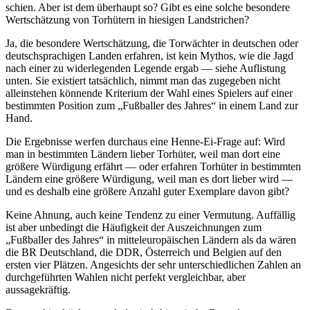
schien. Aber ist dem überhaupt so? Gibt es eine solche besondere
Wertschätzung von Torhütern in hiesigen Landstrichen?
Ja, die besondere Wertschätzung, die Torwächter in deutschen oder
deutschsprachigen Landen erfahren, ist kein Mythos, wie die Jagd
nach einer zu widerlegenden Legende ergab — siehe Auflistung
unten. Sie existiert tatsächlich, nimmt man das zugegeben nicht
alleinstehen könnende Kriterium der Wahl eines Spielers auf einer
bestimmten Position zum „Fußballer des Jahres“ in einem Land zur
Hand.
Die Ergebnisse werfen durchaus eine Henne-Ei-Frage auf: Wird
man in bestimmten Ländern lieber Torhüter, weil man dort eine
größere Würdigung erfährt — oder erfahren Torhüter in bestimmten
Ländern eine größere Würdigung, weil man es dort lieber wird —
und es deshalb eine größere Anzahl guter Exemplare davon gibt?
Keine Ahnung, auch keine Tendenz zu einer Vermutung. Auffällig
ist aber unbedingt die Häufigkeit der Auszeichnungen zum
„Fußballer des Jahres“ in mitteleuropäischen Ländern als da wären
die BR Deutschland, die DDR, Österreich und Belgien auf den
ersten vier Plätzen. Angesichts der sehr unterschiedlichen Zahlen an
durchgeführten Wahlen nicht perfekt vergleichbar, aber
aussagekräftig.