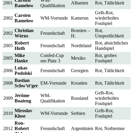
Carsten
WM-
2001
Albanien
Rot, Tätlichkeit
Ramelow
Qualifikation
Gelb-Rot,
Carsten
2002
WM-Vorrunde
Kamerun
wiederholtes
Ramelow
Foulspiel
Christian
Bosnien –
Rot,
2002
Freundschaft
Wörns
H.
Unsportlichkeit
Robert
Rot, absichtliches
2005
Freundschaft
Nordirland
Huth
Handspiel
Mike
Confed-Cup
Rot, grobes
2005
Mexiko
Hanke
um Platz 3
Foulspiel
Lukas
2006
Freundschaft
Georgien
Rot, Tätlichkeit
Podolski
Bastian
2008
EM-Vorrunde
Kroatien
Rot, Tätlichkeit
Schw’st‘ger
Gelb-Rot,
Jérôme
WM-
2009
Russland
wiederholtes
Boateng
Qualifikation
Foulspiel
Miroslav
Gelb-Rot,
2010
WM-Vorrunde
Serbien
Klose
Foulspiel
Ron-
2012
Robert
Freundschaft
Argentinien
Rot, Notbremse