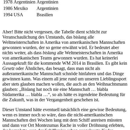
1978
Argentinien
Argentinien
1986
Mexiko
Argentinien
1994
USA
Brasilien
Aber! Bitte nicht vergessen, die Tabelle dient schlicht zur
Veranschaulichung des Umstands, das bislang alle
Weltmeisterschaften in Amerika von amerikanischen Mannschaften
gewonnen wurden, der so gerne erwähnt wird. Er bedeutet aber
nichts weiter, als dass
bislang
alle Weltmeisterschaften in Amerika
von amerikanischen Teams gewonnen wurden. Es hat keinerlei
Aussagekraft für die kommende WM 2014 in Brasilien. Es gibt kein
Gesetz
oder Ähnliches, das besagt, dass man nicht als
außeramerikanische Mannschaft schnöde hinfahren und das Dinge
gewinnen kann. Was einem all jene rund um unseren Lieblingssport
aber stets glauben machen wollen, die auch an den Weihnachtsmann
glauben: „Bislang hat noch nie eine Mannschaft … blabla
Südamerika … blabla …“, so als hätte es irgendeine Bedeutung für
die Zukunft, was in der Vergangenheit geschehen ist.
Dieser Umstand hätte eventuell tatsächlich eine gewisse Bedeutung,
wenn es immer noch so wäre, dass die nicht-amerikanischen
Mannschaften drei Wochen lang mit dem Schiff anreisen müssten
und dann vor Ort Montezumas Rache in voller Dröhnung erlebten,