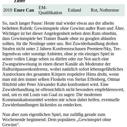
Zieler
EM-
2019
Emre Can
Estland
Rot, Notbremse
Qualifikation
So, nach langer Pause: Heute mal wieder etwas aus der allseits
beliebten Rubrik: Gewinnspiele ohne Gewinn außer Rum und Ähre.
Wichtiger ist bei dieser Angelegenheit neben dem Rum ohnehin,
dass Gewinnspiele bei Trainer Baade ohne zu googlen ablaufen
sollten, für die Neulinge unter uns. Bei Zuwiderhandlung drohen
Strafen nicht unter 2 Jahren Konferenzschauen Premiere/Sky, Tee-
Irgendwas oder sonstige Anbieter, ohne je ein einziges Spiel in
seiner vollen Länge sehen zu dürfen oder zur Not auch eine
Zwangseinweisung in einen dieser Kanäle als Moderator der
Halbzeitpausenkonferenz, wobei natürlich sofort lebensgefährliches
Austrocknen des gesamten Körpers respektive Hirns droht, wenn
man mit den immer selben Floskeln von Stefan Effenberg, Ottmar
Hitzfeld oder Peter Alexander Kahn konfrontiert wird. Eine
Zuwiderhandlung ist offensichtlich nicht besonders empfehlenswert,
und, um es mit Louis van Gaal zu sagen: Die modernen
Kommunikationsmittel werden mir schon dabei helfen, eventuelle
Zuwiderhandlungen lückenlos zu entdecken.
Nun aber zum eigentlichen Spiel, nur zufällig gerade zum
Wochenende beginnend: Dem populären „Gewinnspiel ohne
Gewinn“.