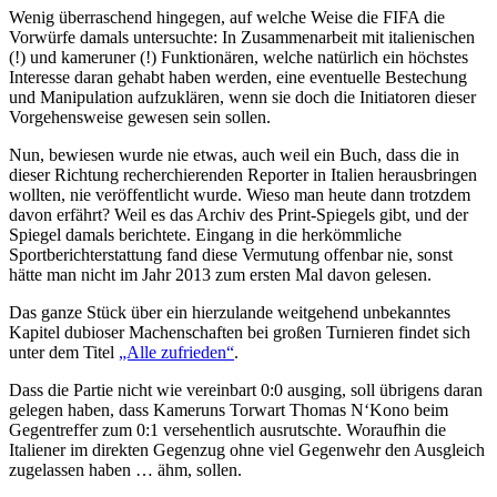
Wenig überraschend hingegen, auf welche Weise die FIFA die
Vorwürfe damals untersuchte: In Zusammenarbeit mit italienischen
(!) und kameruner (!) Funktionären, welche natürlich ein höchstes
Interesse daran gehabt haben werden, eine eventuelle Bestechung
und Manipulation aufzuklären, wenn sie doch die Initiatoren dieser
Vorgehensweise gewesen sein sollen.
Nun, bewiesen wurde nie etwas, auch weil ein Buch, dass die in
dieser Richtung recherchierenden Reporter in Italien herausbringen
wollten, nie veröffentlicht wurde. Wieso man heute dann trotzdem
davon erfährt? Weil es das Archiv des Print-Spiegels gibt, und der
Spiegel damals berichtete. Eingang in die herkömmliche
Sportberichterstattung fand diese Vermutung offenbar nie, sonst
hätte man nicht im Jahr 2013 zum ersten Mal davon gelesen.
Das ganze Stück über ein hierzulande weitgehend unbekanntes
Kapitel dubioser Machenschaften bei großen Turnieren findet sich
unter dem Titel
„Alle zufrieden“
.
Dass die Partie nicht wie vereinbart 0:0 ausging, soll übrigens daran
gelegen haben, dass Kameruns Torwart Thomas N‘Kono beim
Gegentreffer zum 0:1 versehentlich ausrutschte. Woraufhin die
Italiener im direkten Gegenzug ohne viel Gegenwehr den Ausgleich
zugelassen haben … ähm, sollen.