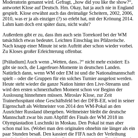
Moderatorin genannt wird. Gefragt, „how did you like the show?“,
antwortet Klose auf Deutsch. Hm. Okay, hat ja auch nie in England
gespielt. Klose erwähnt auch das dreimalige Scheitern, 2002, 2006,
2010, was er ja als einziger (?) so erlebt hat, mit der Krönung 2014.
Lahm kam doch erst später dazu, nicht wahr?
Außerdem gibt er zu, dass ihm auch sein Torrekord bei der WM
tatsächlich etwas bedeutet. Leichten Einschlag ins Pfälzerische.
Nach knapp einer Minute ist sein Auftritt aber schon wieder vorbei.
Zu Kloses großer Erleichterung offenbar.
[Präludium] Auch wenn „Wetten, dass..?“ nicht mehr existiert: Es
gibt sie noch, die Lagerfeuer-Momente in deutschen Landen.
Natürlich dann, wenn WM oder EM ist und die Nationalmannschaft
spielt – oder die Gruppen für ein solches Turnier ausgelost werden.
Heute steht wieder die ganze Nation hinter den Live-Streams und
wird den ersten schmerzhaften Moment schon vor Beginn der
Auslosung hinnehmen müssen. Miroslav Klose, zur Zeit
Trainerhospitant ohne Geschäftsfeld bei der DFB-Elf, wird in seiner
Eigenschaft als Weltmeister von 2014 den WM-Pokal an den
Ausrichter Russland übergeben. Weltmeister bleibt die deutsche
Mannschaft zwar bis zum Abpfiff des Finals der WM 2018 im
Olympiastadion Luschniki in Moskau. Den Pokal ist man aber
schon mal los. (Wobei man den originalen ohnehin nie länger als ein
paar Stunden besaß. Den kassiert die FIFA nach der Verleihung