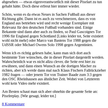
abgesehen — etwas eigenverantwortlich mit dieser Pixelart zu tun
gehabt hätte. Doch diese erfreut hier immer wieder.
Schön, wenn es da etwas Neues in Sachen Fußball aus dieser
Richtung gibt. Dann ist es auch zu verschmerzen, dass es von
England aus betrieben wird und recht wenige Exemplare mit
Relevanz für den deutschen Fußball vorhanden sind. Einige
Bekannte sind dann aber auch zu finden, so Paul Gascoignes Tor
1996 für England gegen Schottland [Links leider tot, Seite existiert
wohl nicht mehr] oder Marco van Bastens Tor 1988 gegen die
UdSSR oder Michael Owens Solo 1998 gegen Argentinien.
Wenn ich es richtig gelesen habe, kann man sich dort auch
bestimmte Tore wünschen, die in dieser Pixelart dargestellt werden.
Wahrscheinlich war es nicht allzu clever, die Seite erst hier zu
erwähnen, und dann einen Wunsch an die dortigen Macher zu
richten, aber ich werde dann mal nach Klaus Fischers Fallrückzieher
1982 fragen — oder jenem Tor von Trainer Baade zum 3:3 gegen
den OSC Rheinhausen aus ähnlicher Zeit. Wobei von Letzterem
wohl kein Video mehr existiert.
Am Besten schaut man sich aber ohnehin die gesamte Seite an:
Pixelreplay. [Wie gesagt, leider tot.]
8 Kommentare