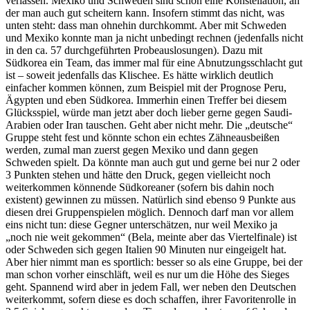
verlassen. Mexiko und Schweden sind schon eine Konstellation, an
der man auch gut scheitern kann. Insofern stimmt das nicht, was
unten steht: dass man ohnehin durchkommt. Aber mit Schweden
und Mexiko konnte man ja nicht unbedingt rechnen (jedenfalls nicht
in den ca. 57 durchgeführten Probeauslosungen). Dazu mit
Südkorea ein Team, das immer mal für eine Abnutzungsschlacht gut
ist – soweit jedenfalls das Klischee. Es hätte wirklich deutlich
einfacher kommen können, zum Beispiel mit der Prognose Peru,
Ägypten und eben Südkorea. Immerhin einen Treffer bei diesem
Glücksspiel, würde man jetzt aber doch lieber gerne gegen Saudi-
Arabien oder Iran tauschen. Geht aber nicht mehr. Die „deutsche“
Gruppe steht fest und könnte schon ein echtes Zähneausbeißen
werden, zumal man zuerst gegen Mexiko und dann gegen
Schweden spielt. Da könnte man auch gut und gerne bei nur 2 oder
3 Punkten stehen und hätte den Druck, gegen vielleicht noch
weiterkommen könnende Südkoreaner (sofern bis dahin noch
existent) gewinnen zu müssen. Natürlich sind ebenso 9 Punkte aus
diesen drei Gruppenspielen möglich. Dennoch darf man vor allem
eins nicht tun: diese Gegner unterschätzen, nur weil Mexiko ja
„noch nie weit gekommen“ (Bela, meinte aber das Viertelfinale) ist
oder Schweden sich gegen Italien 90 Minuten nur eingeigelt hat.
Aber hier nimmt man es sportlich: besser so als eine Gruppe, bei der
man schon vorher einschläft, weil es nur um die Höhe des Sieges
geht. Spannend wird aber in jedem Fall, wer neben den Deutschen
weiterkommt, sofern diese es doch schaffen, ihrer Favoritenrolle in