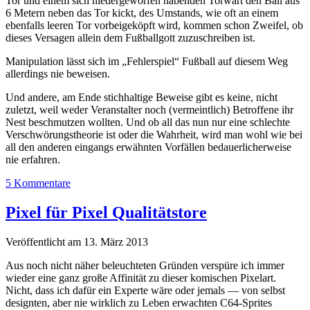
Tor und einem sich niedergeworfen habenden Torwart den Ball aus
6 Metern neben das Tor kickt, des Umstands, wie oft an einem
ebenfalls leeren Tor vorbeigeköpft wird, kommen schon Zweifel, ob
dieses Versagen allein dem Fußballgott zuzuschreiben ist.
Manipulation lässt sich im „Fehlerspiel“ Fußball auf diesem Weg
allerdings nie beweisen.
Und andere, am Ende stichhaltige Beweise gibt es keine, nicht
zuletzt, weil weder Veranstalter noch (vermeintlich) Betroffene ihr
Nest beschmutzen wollten. Und ob all das nun nur eine schlechte
Verschwörungstheorie ist oder die Wahrheit, wird man wohl wie bei
all den anderen eingangs erwähnten Vorfällen bedauerlicherweise
nie erfahren.
5 Kommentare
Pixel für Pixel Qualitätstore
Veröffentlicht am 13. März 2013
Aus noch nicht näher beleuchteten Gründen verspüre ich immer
wieder eine ganz große Affinität zu dieser komischen Pixelart.
Nicht, dass ich dafür ein Experte wäre oder jemals — von selbst
designten, aber nie wirklich zu Leben erwachten C64-Sprites