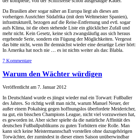
der komplette, von der Schiffsreise schon ausgelaugte Kader.
Da Brasilien aber sogar näher an Europa liegt als dieses am
vorherigen Ausrichter Südafrika (mit dem Weltmeister Spanien),
infrastrukturell, bezogen auf die Reise-Entfernung und evtl. sogar
aufs Klima, ist die oben stehende Liste ein glücklicher Zufall und
mehr nicht. Kein Gesetz, keine sich zwangsläufig aus sich heraus
ergebende Serie, sondern ein Fügung der Möglichkeiten. Vergesst
das bitte nicht, wenn Ihr demnächst wieder eine derartige Leier hört:
In Amerika hat noch nie … es ist nichts weiter als das: Blabla.
7 Kommentare
Warum den Wächter würdigen
Veröffentlicht am 7. Januar 2012
In Deutschland wurde es jüngst wieder mal ein Torwart: Fußballer
des Jahres. So richtig weiß man nicht, warum Manuel Neuer, der
außer einem Pokalsieg gegen hoffnungslos überfordete Meidericher,
na gut, ein bisschen Champions League, nicht viel vorzuweisen hat,
es geworden ist. Aber sicher spielte da die natürliche Affinität des
deutschen Fußballpublikums zu guten Torhütern eine Rolle. Man
kann sich keine Meistermannschaft vorstellen ohne dazugehörigen
Torwächter, der zumindest in dieser einen Saison unüberwindbar