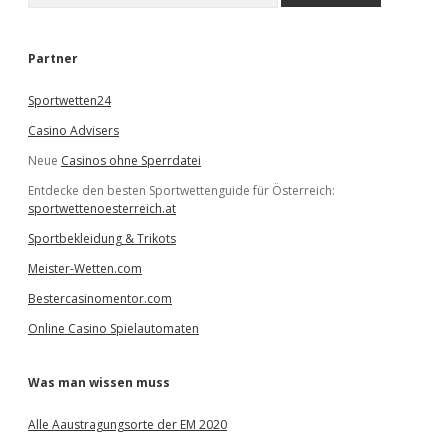
c
h
e
Partner
n
Sportwetten24
Casino Advisers
Neue
Casinos ohne Sperrdatei
Entdecke den besten Sportwettenguide für Österreich:
sportwettenoesterreich.at
Sportbekleidung & Trikots
Meister-Wetten.com
Bestercasinomentor.com
Online Casino Spielautomaten
Was man wissen muss
Alle Aaustragungsorte der EM 2020