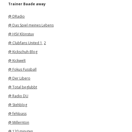
h
Trainer Baade away
i
v
@ DRadio
@ Das Spiel meines Lebens
@ HSV Klönstuv
@ Clubfans United 1
,
2
@ Kickschuh-Blog
@ Kickwelt
@ Fokus Fussball
@ Der Libero
@ Total beglubbt
@ Radio DU
@ Stehblog
@ fehlpass
@ Millernton
@ 120 minuten