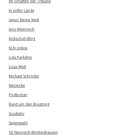
Im Schatten der Tribüne
In voller Länge
Janus' kleine Welt
Jens Weinreich
Kickschuh-Blog
KLN online
Liga Parkdrei
Lizas Welt
Michael Schröder
Netzecke
Podbolzer
Rund um den Brustring
Scudetto
Seitenwahl
SG Neureich-Bimbeshausen