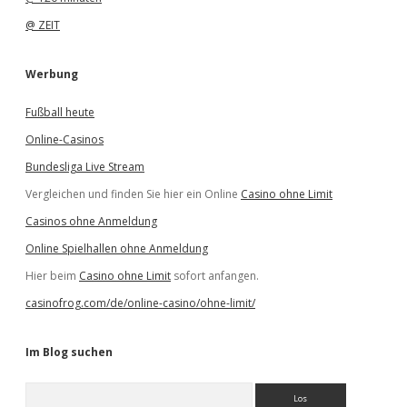
@ ZEIT
Werbung
Fußball heute
Online-Casinos
Bundesliga Live Stream
Vergleichen und finden Sie hier ein Online
Casino ohne Limit
Casinos ohne Anmeldung
Online Spielhallen ohne Anmeldung
Hier beim
Casino ohne Limit
sofort anfangen.
casinofrog.com/de/online-casino/ohne-limit/
Im Blog suchen
S
u