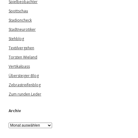
Spielbeobachter
Spottschau
Stadioncheck
Stadtneurotiker
Stehblog
Textilvergehen
Torsten Wieland
Vertikalpass
Übersteiger-Blog
Zebrastreifenblog
Zum runden Leder
Archiv
A
r
c