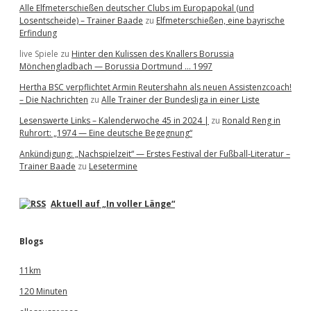
Alle Elfmeterschießen deutscher Clubs im Europapokal (und
Losentscheide) – Trainer Baade
zu
Elfmeterschießen, eine bayrische
Erfindung
live Spiele
zu
Hinter den Kulissen des Knallers Borussia
Mönchengladbach — Borussia Dortmund … 1997
Hertha BSC verpflichtet Armin Reutershahn als neuen Assistenzcoach!
– Die Nachrichten
zu
Alle Trainer der Bundesliga in einer Liste
Lesenswerte Links – Kalenderwoche 45 in 2024 |
zu
Ronald Reng in
Ruhrort: „1974 — Eine deutsche Begegnung“
Ankündigung: „Nachspielzeit“ — Erstes Festival der Fußball-Literatur –
Trainer Baade
zu
Lesetermine
Aktuell auf „In voller Länge“
Blogs
11km
120 Minuten