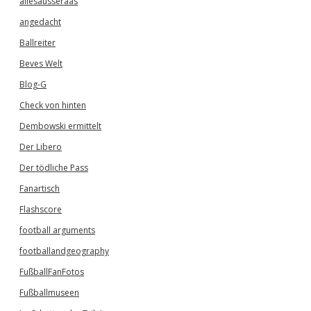
allesausseraas
angedacht
Ballreiter
Beves Welt
Blog-G
Check von hinten
Dembowski ermittelt
Der Libero
Der tödliche Pass
Fanartisch
Flashscore
football arguments
footballandgeography
FußballFanFotos
Fußballmuseen