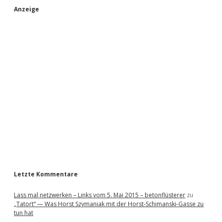
S
Anzeige
i
d
e
b
a
r
Letzte Kommentare
Lass mal netzwerken – Links vom 5. Mai 2015 – betonflüsterer
zu
„Tatort“ — Was Horst Szymaniak mit der Horst-Schimanski-Gasse zu
tun hat