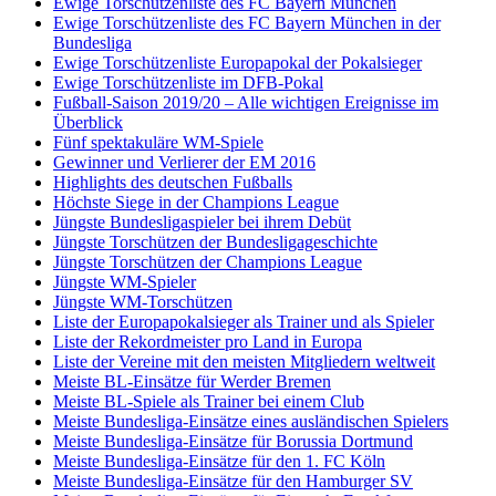
Ewige Torschützenliste des FC Bayern München
Ewige Torschützenliste des FC Bayern München in der
Bundesliga
Ewige Torschützenliste Europapokal der Pokalsieger
Ewige Torschützenliste im DFB-Pokal
Fußball-Saison 2019/20 – Alle wichtigen Ereignisse im
Überblick
Fünf spektakuläre WM-Spiele
Gewinner und Verlierer der EM 2016
Highlights des deutschen Fußballs
Höchste Siege in der Champions League
Jüngste Bundesligaspieler bei ihrem Debüt
Jüngste Torschützen der Bundesligageschichte
Jüngste Torschützen der Champions League
Jüngste WM-Spieler
Jüngste WM-Torschützen
Liste der Europapokalsieger als Trainer und als Spieler
Liste der Rekordmeister pro Land in Europa
Liste der Vereine mit den meisten Mitgliedern weltweit
Meiste BL-Einsätze für Werder Bremen
Meiste BL-Spiele als Trainer bei einem Club
Meiste Bundesliga-Einsätze eines ausländischen Spielers
Meiste Bundesliga-Einsätze für Borussia Dortmund
Meiste Bundesliga-Einsätze für den 1. FC Köln
Meiste Bundesliga-Einsätze für den Hamburger SV