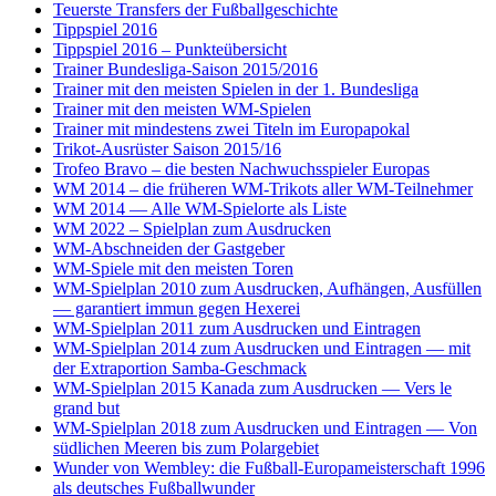
Teuerste Transfers der Fußballgeschichte
Tippspiel 2016
Tippspiel 2016 – Punkteübersicht
Trainer Bundesliga-Saison 2015/2016
Trainer mit den meisten Spielen in der 1. Bundesliga
Trainer mit den meisten WM-Spielen
Trainer mit mindestens zwei Titeln im Europapokal
Trikot-Ausrüster Saison 2015/16
Trofeo Bravo – die besten Nachwuchsspieler Europas
WM 2014 – die früheren WM-Trikots aller WM-Teilnehmer
WM 2014 — Alle WM-Spielorte als Liste
WM 2022 – Spielplan zum Ausdrucken
WM-Abschneiden der Gastgeber
WM-Spiele mit den meisten Toren
WM-Spielplan 2010 zum Ausdrucken, Aufhängen, Ausfüllen
— garantiert immun gegen Hexerei
WM-Spielplan 2011 zum Ausdrucken und Eintragen
WM-Spielplan 2014 zum Ausdrucken und Eintragen — mit
der Extraportion Samba-Geschmack
WM-Spielplan 2015 Kanada zum Ausdrucken — Vers le
grand but
WM-Spielplan 2018 zum Ausdrucken und Eintragen — Von
südlichen Meeren bis zum Polargebiet
Wunder von Wembley: die Fußball-Europameisterschaft 1996
als deutsches Fußballwunder