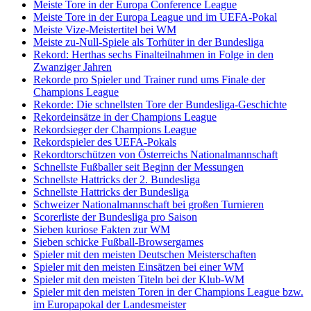
Meiste Tore in der Europa Conference League
Meiste Tore in der Europa League und im UEFA-Pokal
Meiste Vize-Meistertitel bei WM
Meiste zu-Null-Spiele als Torhüter in der Bundesliga
Rekord: Herthas sechs Finalteilnahmen in Folge in den
Zwanziger Jahren
Rekorde pro Spieler und Trainer rund ums Finale der
Champions League
Rekorde: Die schnellsten Tore der Bundesliga-Geschichte
Rekordeinsätze in der Champions League
Rekordsieger der Champions League
Rekordspieler des UEFA-Pokals
Rekordtorschützen von Österreichs Nationalmannschaft
Schnellste Fußballer seit Beginn der Messungen
Schnellste Hattricks der 2. Bundesliga
Schnellste Hattricks der Bundesliga
Schweizer Nationalmannschaft bei großen Turnieren
Scorerliste der Bundesliga pro Saison
Sieben kuriose Fakten zur WM
Sieben schicke Fußball-Browsergames
Spieler mit den meisten Deutschen Meisterschaften
Spieler mit den meisten Einsätzen bei einer WM
Spieler mit den meisten Titeln bei der Klub-WM
Spieler mit den meisten Toren in der Champions League bzw.
im Europapokal der Landesmeister