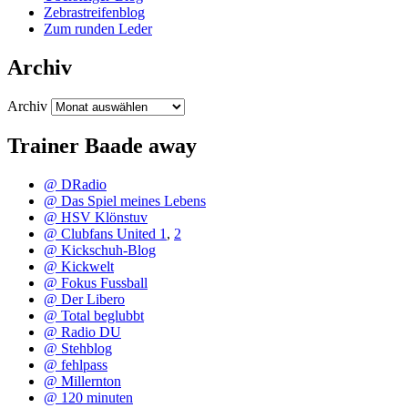
Zebrastreifenblog
Zum runden Leder
Archiv
Archiv
Trainer Baade away
@ DRadio
@ Das Spiel meines Lebens
@ HSV Klönstuv
@ Clubfans United 1
,
2
@ Kickschuh-Blog
@ Kickwelt
@ Fokus Fussball
@ Der Libero
@ Total beglubbt
@ Radio DU
@ Stehblog
@ fehlpass
@ Millernton
@ 120 minuten