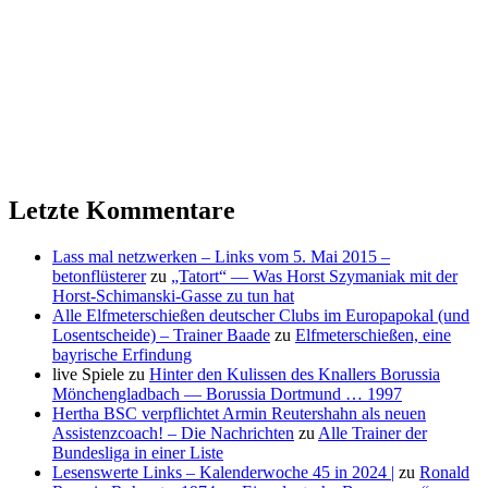
Letzte Kommentare
Lass mal netzwerken – Links vom 5. Mai 2015 –
betonflüsterer
zu
„Tatort“ — Was Horst Szymaniak mit der
Horst-Schimanski-Gasse zu tun hat
Alle Elfmeterschießen deutscher Clubs im Europapokal (und
Losentscheide) – Trainer Baade
zu
Elfmeterschießen, eine
bayrische Erfindung
live Spiele
zu
Hinter den Kulissen des Knallers Borussia
Mönchengladbach — Borussia Dortmund … 1997
Hertha BSC verpflichtet Armin Reutershahn als neuen
Assistenzcoach! – Die Nachrichten
zu
Alle Trainer der
Bundesliga in einer Liste
Lesenswerte Links – Kalenderwoche 45 in 2024 |
zu
Ronald