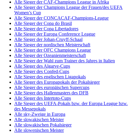
Alle Sieger der CAF-Champions League in Afrika
Alle Sieger der Champions League der Frauen/des UEFA
Women’s Cup
Alle Sieger der CONCACAF-Champions-League
Alle Sieger der Copa do Brasil
Alle Sieger der Copa Libertadores
Alle Sieger der Europa Conference League
Alle Sieger der Johan-Cruyff-Schaal
Alle Sieger der nordischen Meisterschaft
Alle Sieger der OFC Champions League
Alle Sieger der Ozeanienmeisterschaft
Alle Sieger der Wahl zum Trainer des Jahres in Italien
Alle Sieger des Algarve-Cups
Alle Sieger des Confed-Cups
Alle Sieger des englischen Ligapokals
Alle Sieger des Europapokals der Pokalsieger
Alle Sieger des europäischen Supercups
Alle Sieger des Hallenmasters des DFB
Alle Sieger des Intertoto-Cups
Alle Sieger des UEFA-Pokals bzw. der Europa League bzw.
des Messepokals
Alle sky-Zweige in Europa
Alle slowakischen Meister
Alle slowakischen Pokalsieger
Alle slowenischen Meister