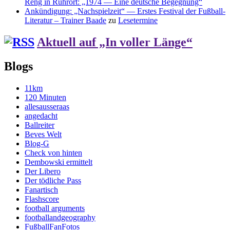
Reng in Ruhrort: „1974 — Eine deutsche Begegnung“
Ankündigung: „Nachspielzeit“ — Erstes Festival der Fußball-
Literatur – Trainer Baade
zu
Lesetermine
Aktuell auf „In voller Länge“
Blogs
11km
120 Minuten
allesausseraas
angedacht
Ballreiter
Beves Welt
Blog-G
Check von hinten
Dembowski ermittelt
Der Libero
Der tödliche Pass
Fanartisch
Flashscore
football arguments
footballandgeography
FußballFanFotos