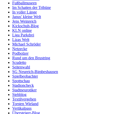
Fußballmuseen
Im Schatten der Tribüne
In voller Länge
Janus' kleine Welt
Jens Weinreich
Kickschuh-Blog
KLN online
Liga Parkdrei
Lizas Welt
Michael Schröder
Netzecke
Podbolzer
Rund um den Brustring
Scudetto
Seitenwahl
SG Neureich-Bimbeshausen
Spielbeobachter
Spottschau
Stadioncheck
Stadtneurotiker
Stehblog
Textilvergehen
Torsten Wieland
Vertikalpass
Übersteiger-Blog