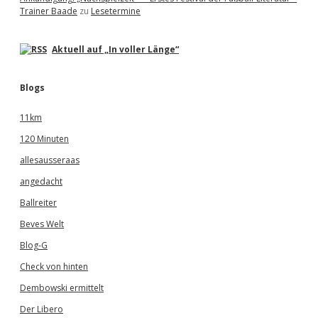
Trainer Baade
zu
Lesetermine
Aktuell auf „In voller Länge“
Blogs
11km
120 Minuten
allesausseraas
angedacht
Ballreiter
Beves Welt
Blog-G
Check von hinten
Dembowski ermittelt
Der Libero