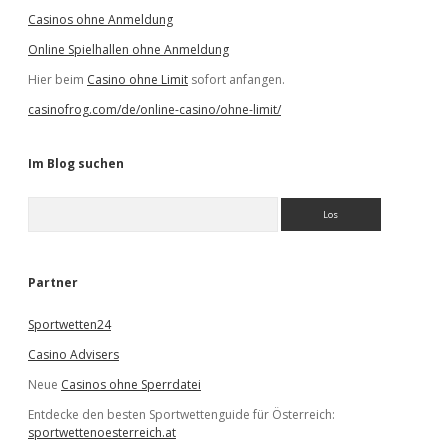
Casinos ohne Anmeldung
Online Spielhallen ohne Anmeldung
Hier beim
Casino ohne Limit
sofort anfangen.
casinofrog.com/de/online-casino/ohne-limit/
Im Blog suchen
S
u
c
h
e
Partner
n
Sportwetten24
Casino Advisers
Neue
Casinos ohne Sperrdatei
Entdecke den besten Sportwettenguide für Österreich:
sportwettenoesterreich.at