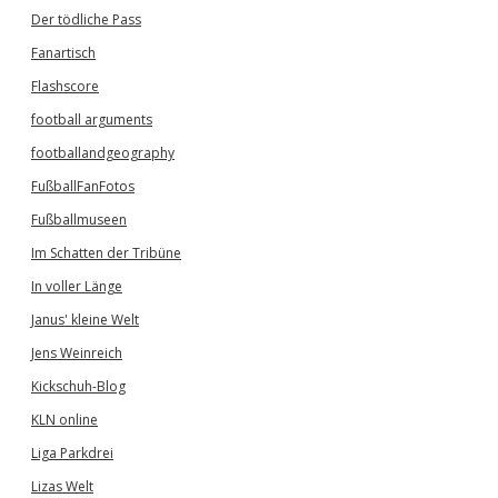
Der tödliche Pass
Fanartisch
Flashscore
football arguments
footballandgeography
FußballFanFotos
Fußballmuseen
Im Schatten der Tribüne
In voller Länge
Janus' kleine Welt
Jens Weinreich
Kickschuh-Blog
KLN online
Liga Parkdrei
Lizas Welt