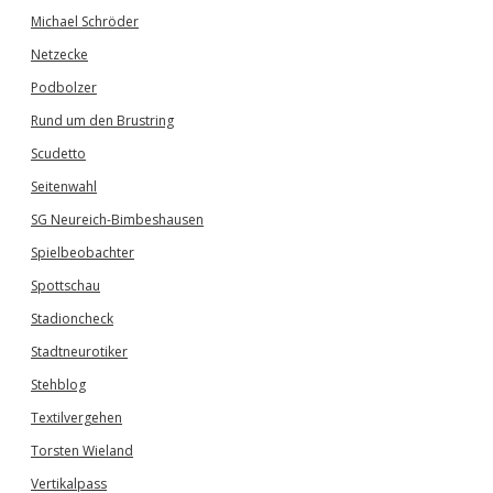
Michael Schröder
Netzecke
Podbolzer
Rund um den Brustring
Scudetto
Seitenwahl
SG Neureich-Bimbeshausen
Spielbeobachter
Spottschau
Stadioncheck
Stadtneurotiker
Stehblog
Textilvergehen
Torsten Wieland
Vertikalpass