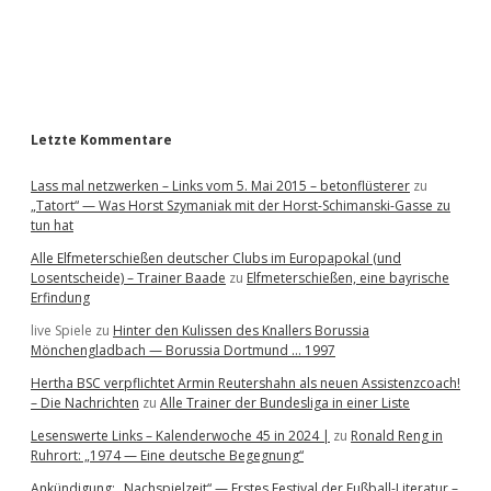
a
r
Letzte Kommentare
Lass mal netzwerken – Links vom 5. Mai 2015 – betonflüsterer
zu
„Tatort“ — Was Horst Szymaniak mit der Horst-Schimanski-Gasse zu
tun hat
Alle Elfmeterschießen deutscher Clubs im Europapokal (und
Losentscheide) – Trainer Baade
zu
Elfmeterschießen, eine bayrische
Erfindung
live Spiele
zu
Hinter den Kulissen des Knallers Borussia
Mönchengladbach — Borussia Dortmund … 1997
Hertha BSC verpflichtet Armin Reutershahn als neuen Assistenzcoach!
– Die Nachrichten
zu
Alle Trainer der Bundesliga in einer Liste
Lesenswerte Links – Kalenderwoche 45 in 2024 |
zu
Ronald Reng in
Ruhrort: „1974 — Eine deutsche Begegnung“
Ankündigung: „Nachspielzeit“ — Erstes Festival der Fußball-Literatur –