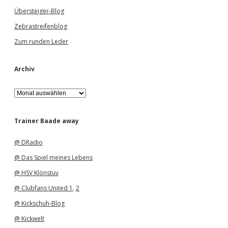
Übersteiger-Blog
Zebrastreifenblog
Zum runden Leder
Archiv
A
r
c
h
Trainer Baade away
i
v
@ DRadio
@ Das Spiel meines Lebens
@ HSV Klönstuv
@ Clubfans United 1
,
2
@ Kickschuh-Blog
@ Kickwelt