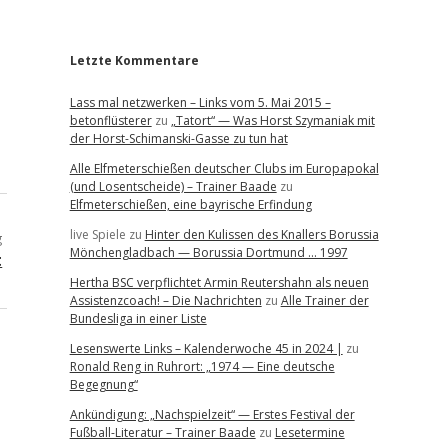
r
Letzte Kommentare
Lass mal netzwerken – Links vom 5. Mai 2015 –
betonflüsterer
zu
„Tatort“ — Was Horst Szymaniak mit
der Horst-Schimanski-Gasse zu tun hat
Alle Elfmeterschießen deutscher Clubs im Europapokal
(und Losentscheide) – Trainer Baade
zu
Elfmeterschießen, eine bayrische Erfindung
live Spiele
zu
Hinter den Kulissen des Knallers Borussia
g
Mönchengladbach — Borussia Dortmund … 1997
t
Hertha BSC verpflichtet Armin Reutershahn als neuen
Assistenzcoach! – Die Nachrichten
zu
Alle Trainer der
Bundesliga in einer Liste
Lesenswerte Links – Kalenderwoche 45 in 2024 |
zu
Ronald Reng in Ruhrort: „1974 — Eine deutsche
Begegnung“
Ankündigung: „Nachspielzeit“ — Erstes Festival der
Fußball-Literatur – Trainer Baade
zu
Lesetermine