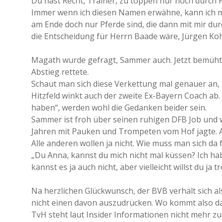
Du hast Recht, Trainer, zu toppen nur noch durch 
Immer wenn ich diesen Namen erwähne, kann ich mi
am Ende doch nur Pferde sind, die dann mit mir dur
die Entscheidung für Herrn Baade wäre, Jürgen Kohl
Magath wurde gefragt, Sammer auch. Jetzt bemüht
Abstieg rettete.
Schaut man sich diese Verkettung mal genauer an, 
Hitzfeld winkt auch der zweite Ex-Bayern Coach ab
haben“, werden wohl die Gedanken beider sein.
Sammer ist froh über seinen ruhigen DFB Job und we
Jahren mit Pauken und Trompeten vom Hof jagte. Al
Alle anderen wollen ja nicht. Wie muss man sich da 
„Du Anna, kannst du mich nicht mal küssen? Ich ha
kannst es ja auch nicht, aber vielleicht willst du ja 
Na herzlichen Glückwunsch, der BVB verhält sich a
nicht einen davon auszudrücken. Wo kommt also da
TvH steht laut Insider Informationen nicht mehr z