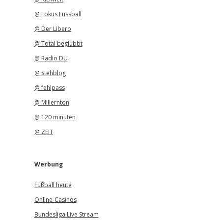
@ Fokus Fussball
@ Der Libero
@ Total beglubbt
@ Radio DU
@ Stehblog
@ fehlpass
@ Millernton
@ 120 minuten
@ ZEIT
Werbung
Fußball heute
Online-Casinos
Bundesliga Live Stream