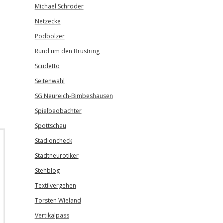
Michael Schröder
Netzecke
Podbolzer
Rund um den Brustring
Scudetto
Seitenwahl
SG Neureich-Bimbeshausen
Spielbeobachter
Spottschau
Stadioncheck
Stadtneurotiker
Stehblog
Textilvergehen
Torsten Wieland
Vertikalpass