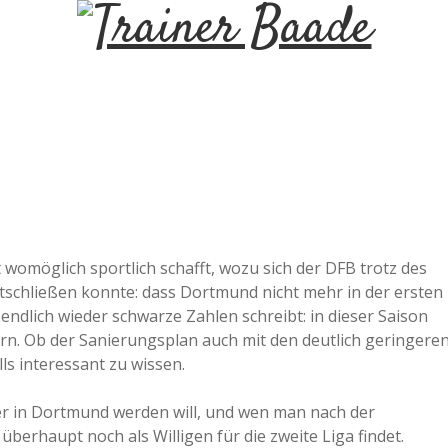
T
r
a
i
n
 womöglich sportlich schafft, wozu sich der DFB trotz des
schließen konnte: dass Dortmund nicht mehr in der ersten
e
 endlich wieder schwarze Zahlen schreibt: in dieser Saison
ern. Ob der Sanierungsplan auch mit den deutlich geringere
r
ls interessant zu wissen.
r in Dortmund werden will, und wen man nach der
B
berhaupt noch als Willigen für die zweite Liga findet.