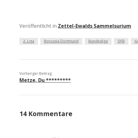
Veröffentlicht in
Zettel-Ewalds Sammelsurium
2. Liga
Borussia Dortmund
Bundesliga
DFB
J
Vorheriger Beitrag
Metze, Du *********
14 Kommentare