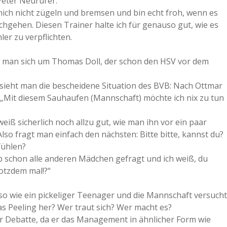
Peter Neururer.
ch nicht zügeln und bremsen und bin echt froh, wenn es
chgehen. Diesen Trainer halte ich für genauso gut, wie es
er zu verpflichten.
 man sich um Thomas Doll, der schon den HSV vor dem
sieht man die bescheidene Situation des BVB: Nach Ottmar
. „Mit diesem Sauhaufen (Mannschaft) möchte ich nix zu tun
iß sicherlich noch allzu gut, wie man ihn vor ein paar
so fragt man einfach den nächsten: Bitte bitte, kannst du?
fühlen?
b schon alle anderen Mädchen gefragt und ich weiß, du
trotzdem mal!?“
lso wie ein pickeliger Teenager und die Mannschaft versucht
s Peeling her? Wer traut sich? Wer macht es?
ur Debatte, da er das Management in ähnlicher Form wie