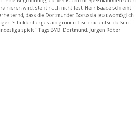
en”. Eine Begründung, die viel Raum für Spekulationen offen
rainieren wird, steht noch nicht fest. Herr Baade schreibt
 erheiternd, dass die Dortmunder Borussia jetzt womöglich
maligen Schuldenberges am grünen Tisch nie entschließen
ndesliga spielt.” Tags:BVB, Dortmund, Jürgen Röber,