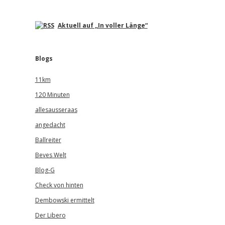
Aktuell auf „In voller Länge“
Blogs
11km
120 Minuten
allesausseraas
angedacht
Ballreiter
Beves Welt
Blog-G
Check von hinten
Dembowski ermittelt
Der Libero