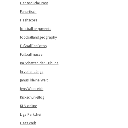
Der tödliche Pass
Fanartisch
Flashscore
football arguments
footballandgeography
FußballFanFotos
Fußballmuseen
Im Schatten der Tribüne
In voller Länge
Janus' kleine Welt
Jens Weinreich
Kickschuh-Blog
KLN online
Liga Parkdrei
Lizas Welt