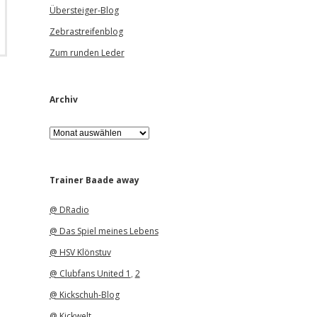
Übersteiger-Blog
Zebrastreifenblog
Zum runden Leder
Archiv
A
r
c
h
i
Trainer Baade away
v
@ DRadio
@ Das Spiel meines Lebens
@ HSV Klönstuv
@ Clubfans United 1
,
2
@ Kickschuh-Blog
@ Kickwelt