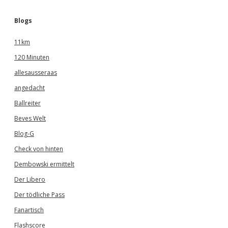
Blogs
11km
120 Minuten
allesausseraas
angedacht
Ballreiter
Beves Welt
Blog-G
Check von hinten
Dembowski ermittelt
Der Libero
Der tödliche Pass
Fanartisch
Flashscore