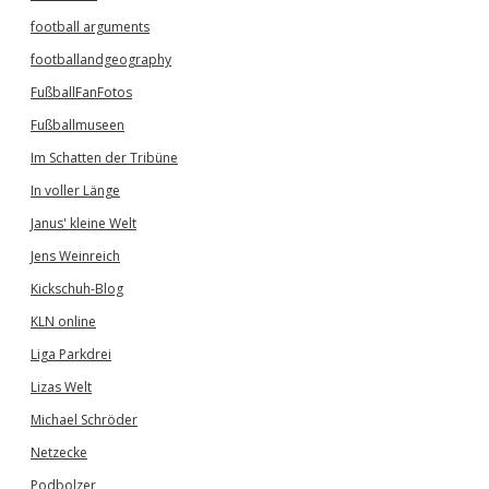
football arguments
footballandgeography
FußballFanFotos
Fußballmuseen
Im Schatten der Tribüne
In voller Länge
Janus' kleine Welt
Jens Weinreich
Kickschuh-Blog
KLN online
Liga Parkdrei
Lizas Welt
Michael Schröder
Netzecke
Podbolzer