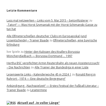
r
Letzte Kommentare
Lass mal netzwerken – Links vom 5. Mai 2015 – betonflüsterer
zu
„Tatort“ — Was Horst Szymaniak mit der Horst-Schimanski-Gasse zu
tun hat
Alle Elfmeterschießen deutscher Clubs im Europapokal (und
Losentscheide) – Trainer Baade
zu
Elfmeterschießen, eine bayrische
Erfindung
live Spiele
zu
Hinter den Kulissen des Knallers Borussia
Mönchengladbach — Borussia Dortmund … 1997
Hertha BSC verpflichtet Armin Reutershahn als neuen Assistenzcoach!
– Die Nachrichten
zu
Alle Trainer der Bundesliga in einer Liste
Lesenswerte Links – Kalenderwoche 45 in 2024 |
zu
Ronald Reng in
Ruhrort: „1974 — Eine deutsche Begegnung“
Ankündigung: „Nachspielzeit“ — Erstes Festival der Fußball-Literatur –
Trainer Baade
zu
Lesetermine
Aktuell auf „In voller Länge“