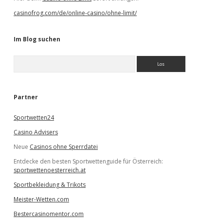
casinofrog.com/de/online-casino/ohne-limit/
Im Blog suchen
S
u
c
h
e
Partner
n
Sportwetten24
Casino Advisers
Neue
Casinos ohne Sperrdatei
Entdecke den besten Sportwettenguide für Österreich:
sportwettenoesterreich.at
Sportbekleidung & Trikots
Meister-Wetten.com
Bestercasinomentor.com