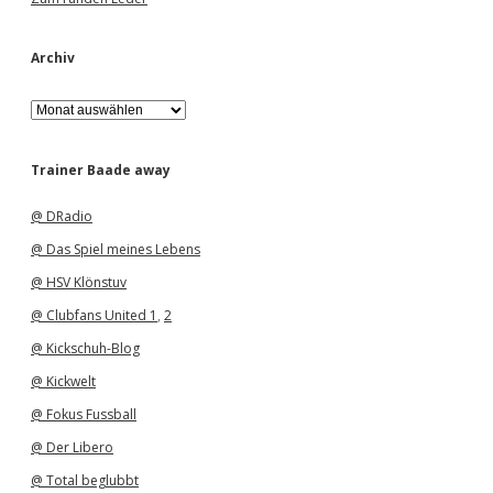
Archiv
A
r
c
h
Trainer Baade away
i
v
@ DRadio
@ Das Spiel meines Lebens
@ HSV Klönstuv
@ Clubfans United 1
,
2
@ Kickschuh-Blog
@ Kickwelt
@ Fokus Fussball
@ Der Libero
@ Total beglubbt