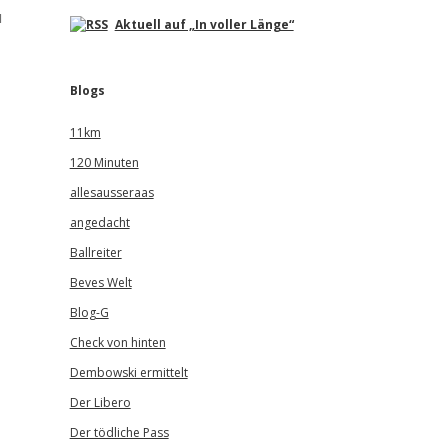
u
Aktuell auf „In voller Länge“
Blogs
11km
120 Minuten
allesausseraas
angedacht
Ballreiter
Beves Welt
Blog-G
Check von hinten
Dembowski ermittelt
Der Libero
Der tödliche Pass