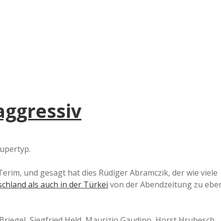
e
r
B
a
aggressiv
a
d
Supertyp.
e
erim, und gesagt hat dies Rüdiger Abramczik, der wie viele
hland als auch in der Türkei
von der Abendzeitung zu ebe
 Briegel, Siegfried Held, Maurizio Gaudino, Horst Hrubesch,