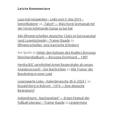
Letzte Kommentare
Lass mal netzwerken – Links vom 5. Mai 2015 –
betonflüsterer
zu
„Tatort“ — Was Horst Szymaniak mit
der Horst-Schimanski-Gasse zu tun hat
Alle Elfmeterschießen deutscher Clubs im Europapokal
(und Losentscheide) – Trainer Baade
zu
Elfmeterschießen, eine bayrische Erfindung
live Spiele
zu
Hinter den Kulissen des Knallers Borussia
Mönchengladbach — Borussia Dortmund … 1997
Hertha BSC verpflichtet Armin Reutershahn als neuen
Assistenzcoach! – Die Nachrichten
zu
Alle Trainer der
Bundesliga in einer Liste
Lesenswerte Links – Kalenderwoche 45 in 2024 |
zu
Ronald Reng in Ruhrort: „1974 — Eine deutsche
Begegnung“
Ankündigung: „Nachspielzeit“ — Erstes Festival der
Fußball-Literatur – Trainer Baade
zu
Lesetermine