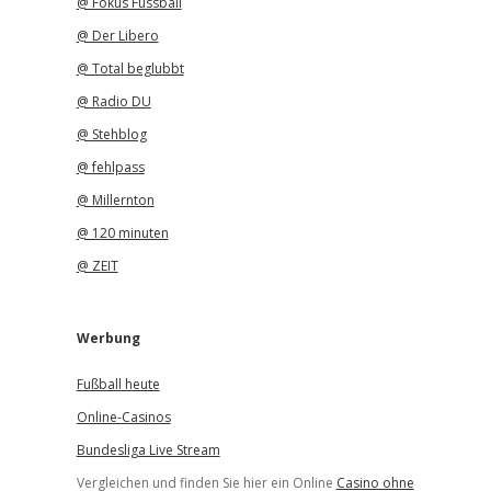
@ Fokus Fussball
@ Der Libero
@ Total beglubbt
@ Radio DU
@ Stehblog
@ fehlpass
@ Millernton
@ 120 minuten
@ ZEIT
Werbung
Fußball heute
Online-Casinos
Bundesliga Live Stream
Vergleichen und finden Sie hier ein Online
Casino ohne