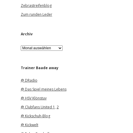
Zebrastreifenblog
Zum runden Leder
Archiv
A
r
c
h
i
Trainer Baade away
v
@ DRadio
@ Das Spiel meines Lebens
@ HSV Klönstuv
@ Clubfans United 1
,
2
@ Kickschuh-Blog
@ Kickwelt