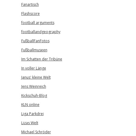
Fanartisch
Flashscore
football arguments
footballandgeography
FußballFanFotos
Fußballmuseen
Im Schatten der Tribüne
In voller Länge
Janus' kleine Welt
Jens Weinreich
Kickschuh-Blog
KLN online
Liga Parkdrei
Lizas Welt
Michael Schröder