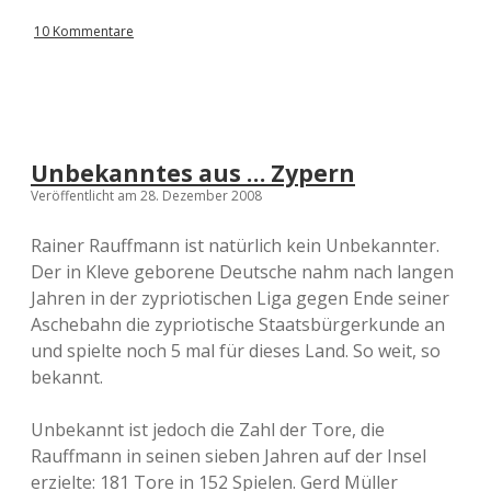
s
w
10 Kommentare
e
r
t
u
n
g
d
Unbekanntes aus … Zypern
e
Veröffentlicht am 28. Dezember 2008
r
P
r
Rainer Rauffmann ist natürlich kein Unbekannter.
o
Der in Kleve geborene Deutsche nahm nach langen
g
Jahren in der zypriotischen Liga gegen Ende seiner
n
o
Aschebahn die zypriotische Staatsbürgerkunde an
s
und spielte noch 5 mal für dieses Land. So weit, so
e
bekannt.
n
d
e
Unbekannt ist jedoch die Zahl der Tore, die
r
Rauffmann in seinen sieben Jahren auf der Insel
E
M
erzielte: 181 Tore in 152 Spielen. Gerd Müller