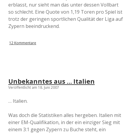
-
erblasst, nur sieht man das unter dessen Vollbart
Q
so schlecht. Eine Quote von 1,19 Toren pro Spiel ist
u
a
trotz der geringen sportlichen Qualität der Liga auf
l
Zypern beeindruckend.
i
g
r
12 Kommentare
u
p
p
e
n
Unbekanntes aus … Italien
Veröffentlicht am 18. Juni 2007
… Italien.
Was doch die Statistiken alles hergeben. Italien mit
einer EM-Qualifikation, in der ein einziger Sieg mit
einem 3:1 gegen Zypern zu Buche steht, ein