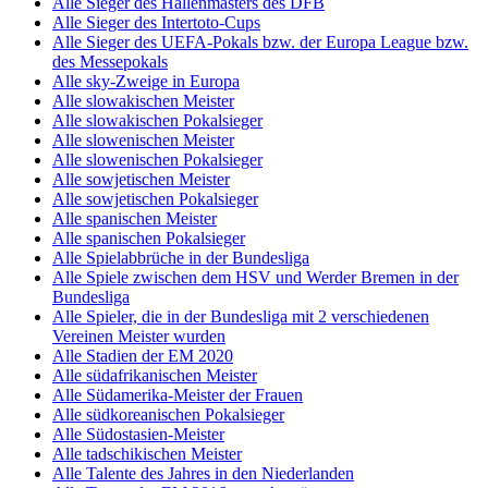
Alle Sieger des Hallenmasters des DFB
Alle Sieger des Intertoto-Cups
Alle Sieger des UEFA-Pokals bzw. der Europa League bzw.
des Messepokals
Alle sky-Zweige in Europa
Alle slowakischen Meister
Alle slowakischen Pokalsieger
Alle slowenischen Meister
Alle slowenischen Pokalsieger
Alle sowjetischen Meister
Alle sowjetischen Pokalsieger
Alle spanischen Meister
Alle spanischen Pokalsieger
Alle Spielabbrüche in der Bundesliga
Alle Spiele zwischen dem HSV und Werder Bremen in der
Bundesliga
Alle Spieler, die in der Bundesliga mit 2 verschiedenen
Vereinen Meister wurden
Alle Stadien der EM 2020
Alle südafrikanischen Meister
Alle Südamerika-Meister der Frauen
Alle südkoreanischen Pokalsieger
Alle Südostasien-Meister
Alle tadschikischen Meister
Alle Talente des Jahres in den Niederlanden