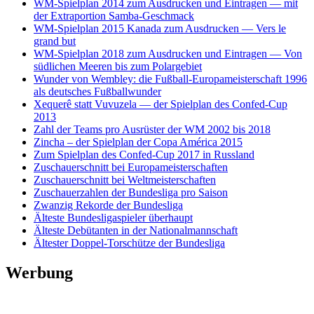
WM-Spielplan 2014 zum Ausdrucken und Eintragen — mit
der Extraportion Samba-Geschmack
WM-Spielplan 2015 Kanada zum Ausdrucken — Vers le
grand but
WM-Spielplan 2018 zum Ausdrucken und Eintragen — Von
südlichen Meeren bis zum Polargebiet
Wunder von Wembley: die Fußball-Europameisterschaft 1996
als deutsches Fußballwunder
Xequerê statt Vuvuzela — der Spielplan des Confed-Cup
2013
Zahl der Teams pro Ausrüster der WM 2002 bis 2018
Zincha – der Spielplan der Copa América 2015
Zum Spielplan des Confed-Cup 2017 in Russland
Zuschauerschnitt bei Europameisterschaften
Zuschauerschnitt bei Weltmeisterschaften
Zuschauerzahlen der Bundesliga pro Saison
Zwanzig Rekorde der Bundesliga
Älteste Bundesligaspieler überhaupt
Älteste Debütanten in der Nationalmannschaft
Ältester Doppel-Torschütze der Bundesliga
Werbung