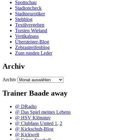
Spottschau
Stadioncheck
Stadtneurotiker
Stehblog
Textilvergehen
Torsten Wieland
Vertikalpass
Übersteiger-Blog
Zebrastreifenblog
Zum runden Leder
Archiv
Archiv
Trainer Baade away
@ DRadio
@ Das Spiel meines Lebens
@ HSV Klönstuv
@ Clubfans United 1
,
2
@ Kickschuh-Blog
@ Kickwelt