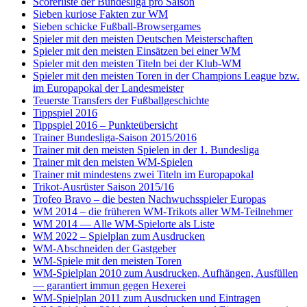
Scorerliste der Bundesliga pro Saison
Sieben kuriose Fakten zur WM
Sieben schicke Fußball-Browsergames
Spieler mit den meisten Deutschen Meisterschaften
Spieler mit den meisten Einsätzen bei einer WM
Spieler mit den meisten Titeln bei der Klub-WM
Spieler mit den meisten Toren in der Champions League bzw.
im Europapokal der Landesmeister
Teuerste Transfers der Fußballgeschichte
Tippspiel 2016
Tippspiel 2016 – Punkteübersicht
Trainer Bundesliga-Saison 2015/2016
Trainer mit den meisten Spielen in der 1. Bundesliga
Trainer mit den meisten WM-Spielen
Trainer mit mindestens zwei Titeln im Europapokal
Trikot-Ausrüster Saison 2015/16
Trofeo Bravo – die besten Nachwuchsspieler Europas
WM 2014 – die früheren WM-Trikots aller WM-Teilnehmer
WM 2014 — Alle WM-Spielorte als Liste
WM 2022 – Spielplan zum Ausdrucken
WM-Abschneiden der Gastgeber
WM-Spiele mit den meisten Toren
WM-Spielplan 2010 zum Ausdrucken, Aufhängen, Ausfüllen
— garantiert immun gegen Hexerei
WM-Spielplan 2011 zum Ausdrucken und Eintragen