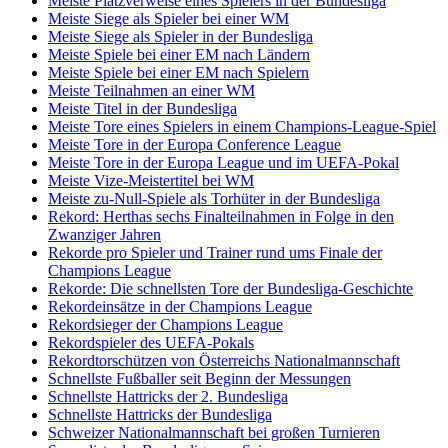
Meiste Platzverweise eines Spielers in der Bundesliga
Meiste Siege als Spieler bei einer WM
Meiste Siege als Spieler in der Bundesliga
Meiste Spiele bei einer EM nach Ländern
Meiste Spiele bei einer EM nach Spielern
Meiste Teilnahmen an einer WM
Meiste Titel in der Bundesliga
Meiste Tore eines Spielers in einem Champions-League-Spiel
Meiste Tore in der Europa Conference League
Meiste Tore in der Europa League und im UEFA-Pokal
Meiste Vize-Meistertitel bei WM
Meiste zu-Null-Spiele als Torhüter in der Bundesliga
Rekord: Herthas sechs Finalteilnahmen in Folge in den
Zwanziger Jahren
Rekorde pro Spieler und Trainer rund ums Finale der
Champions League
Rekorde: Die schnellsten Tore der Bundesliga-Geschichte
Rekordeinsätze in der Champions League
Rekordsieger der Champions League
Rekordspieler des UEFA-Pokals
Rekordtorschützen von Österreichs Nationalmannschaft
Schnellste Fußballer seit Beginn der Messungen
Schnellste Hattricks der 2. Bundesliga
Schnellste Hattricks der Bundesliga
Schweizer Nationalmannschaft bei großen Turnieren