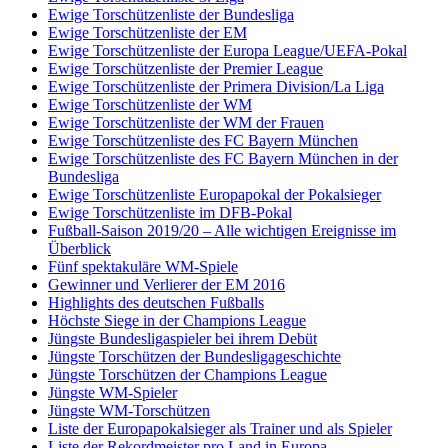
Ewige Torschützenliste der Bundesliga
Ewige Torschützenliste der EM
Ewige Torschützenliste der Europa League/UEFA-Pokal
Ewige Torschützenliste der Premier League
Ewige Torschützenliste der Primera Division/La Liga
Ewige Torschützenliste der WM
Ewige Torschützenliste der WM der Frauen
Ewige Torschützenliste des FC Bayern München
Ewige Torschützenliste des FC Bayern München in der
Bundesliga
Ewige Torschützenliste Europapokal der Pokalsieger
Ewige Torschützenliste im DFB-Pokal
Fußball-Saison 2019/20 – Alle wichtigen Ereignisse im
Überblick
Fünf spektakuläre WM-Spiele
Gewinner und Verlierer der EM 2016
Highlights des deutschen Fußballs
Höchste Siege in der Champions League
Jüngste Bundesligaspieler bei ihrem Debüt
Jüngste Torschützen der Bundesligageschichte
Jüngste Torschützen der Champions League
Jüngste WM-Spieler
Jüngste WM-Torschützen
Liste der Europapokalsieger als Trainer und als Spieler
Liste der Rekordmeister pro Land in Europa