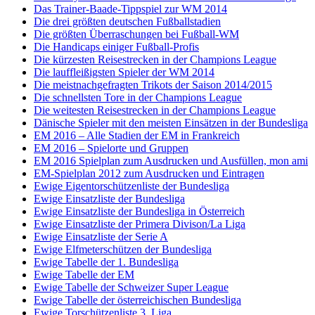
Das Trainer-Baade-Tippspiel zur WM 2014
Die drei größten deutschen Fußballstadien
Die größten Überraschungen bei Fußball-WM
Die Handicaps einiger Fußball-Profis
Die kürzesten Reisestrecken in der Champions League
Die lauffleißigsten Spieler der WM 2014
Die meistnachgefragten Trikots der Saison 2014/2015
Die schnellsten Tore in der Champions League
Die weitesten Reisestrecken in der Champions League
Dänische Spieler mit den meisten Einsätzen in der Bundesliga
EM 2016 – Alle Stadien der EM in Frankreich
EM 2016 – Spielorte und Gruppen
EM 2016 Spielplan zum Ausdrucken und Ausfüllen, mon ami
EM-Spielplan 2012 zum Ausdrucken und Eintragen
Ewige Eigentorschützenliste der Bundesliga
Ewige Einsatzliste der Bundesliga
Ewige Einsatzliste der Bundesliga in Österreich
Ewige Einsatzliste der Primera Divison/La Liga
Ewige Einsatzliste der Serie A
Ewige Elfmeterschützen der Bundesliga
Ewige Tabelle der 1. Bundesliga
Ewige Tabelle der EM
Ewige Tabelle der Schweizer Super League
Ewige Tabelle der österreichischen Bundesliga
Ewige Torschützenliste 3. Liga