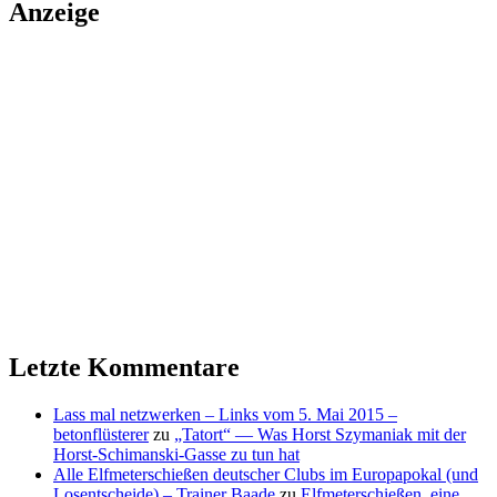
Anzeige
Letzte Kommentare
Lass mal netzwerken – Links vom 5. Mai 2015 –
betonflüsterer
zu
„Tatort“ — Was Horst Szymaniak mit der
Horst-Schimanski-Gasse zu tun hat
Alle Elfmeterschießen deutscher Clubs im Europapokal (und
Losentscheide) – Trainer Baade
zu
Elfmeterschießen, eine