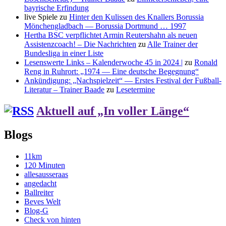
bayrische Erfindung
live Spiele
zu
Hinter den Kulissen des Knallers Borussia
Mönchengladbach — Borussia Dortmund … 1997
Hertha BSC verpflichtet Armin Reutershahn als neuen
Assistenzcoach! – Die Nachrichten
zu
Alle Trainer der
Bundesliga in einer Liste
Lesenswerte Links – Kalenderwoche 45 in 2024 |
zu
Ronald
Reng in Ruhrort: „1974 — Eine deutsche Begegnung“
Ankündigung: „Nachspielzeit“ — Erstes Festival der Fußball-
Literatur – Trainer Baade
zu
Lesetermine
Aktuell auf „In voller Länge“
Blogs
11km
120 Minuten
allesausseraas
angedacht
Ballreiter
Beves Welt
Blog-G
Check von hinten