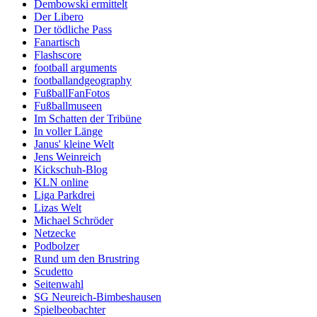
Dembowski ermittelt
Der Libero
Der tödliche Pass
Fanartisch
Flashscore
football arguments
footballandgeography
FußballFanFotos
Fußballmuseen
Im Schatten der Tribüne
In voller Länge
Janus' kleine Welt
Jens Weinreich
Kickschuh-Blog
KLN online
Liga Parkdrei
Lizas Welt
Michael Schröder
Netzecke
Podbolzer
Rund um den Brustring
Scudetto
Seitenwahl
SG Neureich-Bimbeshausen
Spielbeobachter