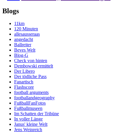
Blogs
11km
120 Minuten
allesausseraas
angedacht
Ballreiter
Beves Welt
Blog-G
Check von hinten
Dembowski ermittelt
Der Libero
Der tödliche Pass
Fanartisch
Flashscore
football arguments
footballandgeography
FußballFanFotos
Fußballmuseen
Im Schatten der Tribüne
In voller Länge
Janus' kleine Welt
Jens Weinreich