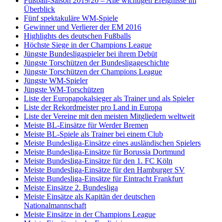
Fußball-Saison 2019/20 – Alle wichtigen Ereignisse im
Überblick
Fünf spektakuläre WM-Spiele
Gewinner und Verlierer der EM 2016
Highlights des deutschen Fußballs
Höchste Siege in der Champions League
Jüngste Bundesligaspieler bei ihrem Debüt
Jüngste Torschützen der Bundesligageschichte
Jüngste Torschützen der Champions League
Jüngste WM-Spieler
Jüngste WM-Torschützen
Liste der Europapokalsieger als Trainer und als Spieler
Liste der Rekordmeister pro Land in Europa
Liste der Vereine mit den meisten Mitgliedern weltweit
Meiste BL-Einsätze für Werder Bremen
Meiste BL-Spiele als Trainer bei einem Club
Meiste Bundesliga-Einsätze eines ausländischen Spielers
Meiste Bundesliga-Einsätze für Borussia Dortmund
Meiste Bundesliga-Einsätze für den 1. FC Köln
Meiste Bundesliga-Einsätze für den Hamburger SV
Meiste Bundesliga-Einsätze für Eintracht Frankfurt
Meiste Einsätze 2. Bundesliga
Meiste Einsätze als Kapitän der deutschen
Nationalmannschaft
Meiste Einsätze in der Champions League