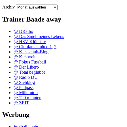
Archiv
Trainer Baade away
@ DRadio
@ Das Spiel meines Lebens
@ HSV Klönstuv
@ Clubfans United 1
,
2
@ Kickschuh-Blog
@ Kickwelt
@ Fokus Fussball
@ Der Libero
@ Total beglubbt
@ Radio DU
@ Stehblog
@ fehlpass
@ Millernton
@ 120 minuten
@ ZEIT
Werbung
Fußball heute