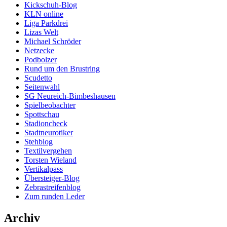
Kickschuh-Blog
KLN online
Liga Parkdrei
Lizas Welt
Michael Schröder
Netzecke
Podbolzer
Rund um den Brustring
Scudetto
Seitenwahl
SG Neureich-Bimbeshausen
Spielbeobachter
Spottschau
Stadioncheck
Stadtneurotiker
Stehblog
Textilvergehen
Torsten Wieland
Vertikalpass
Übersteiger-Blog
Zebrastreifenblog
Zum runden Leder
Archiv