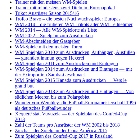
Trainer mit den meisten WM-Spielen
Trainer mit mindestens zwei Titeln im Europapokal
Trikot-Ausrüster Saison 2015/16
Trofeo Bravo – die besten Nachwuchsspieler Europas
WM 2014 – die früheren WM-Trikots aller WM-Teilnehmer
WM 2014 — Alle WM-Spielorte als Liste
WM 2022 – Spielplan zum Ausdrucken
WM-Abschneiden der Gastgeber
WM-Spiele mit den meisten Toren
WM-Spielplan 2010 zum Ausdrucken, Aufhängen, Ausfüllen
— garantiert immun gegen Hexerei
WM-Spielplan 2011 zum Ausdrucken und Eintragen
WM-Spielplan 2014 zum Ausdrucken und Eintragen — mit
der Extraportion Samba-Geschmack
WM-Spielplan 2015 Kanada zum Ausdrucken — Vers le
grand but
WM-Spielplan 2018 zum Ausdrucken und Eintragen — Von
südlichen Meeren bis zum Polargebiet
Wunder von Wembley: die Fußball-Europameisterschaft 1996
als deutsches Fußballwunder
Xequerê statt Vuvuzela — der Spielplan des Confed-Cup
2013
Zahl der Teams pro Ausrüster der WM 2002 bis 2018
Zincha – der Spielplan der Copa América 2015
Zum Spielplan des Confed-Cup 2017 in Russland