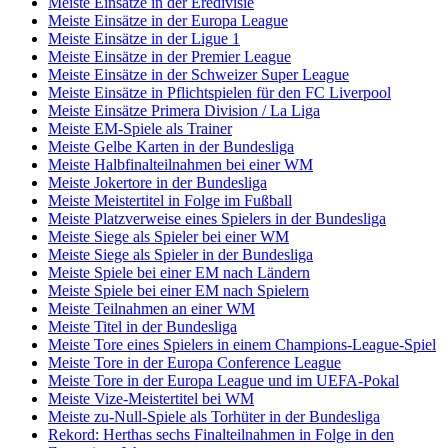
Meiste Einsätze in der Eredivisie
Meiste Einsätze in der Europa League
Meiste Einsätze in der Ligue 1
Meiste Einsätze in der Premier League
Meiste Einsätze in der Schweizer Super League
Meiste Einsätze in Pflichtspielen für den FC Liverpool
Meiste Einsätze Primera Division / La Liga
Meiste EM-Spiele als Trainer
Meiste Gelbe Karten in der Bundesliga
Meiste Halbfinalteilnahmen bei einer WM
Meiste Jokertore in der Bundesliga
Meiste Meistertitel in Folge im Fußball
Meiste Platzverweise eines Spielers in der Bundesliga
Meiste Siege als Spieler bei einer WM
Meiste Siege als Spieler in der Bundesliga
Meiste Spiele bei einer EM nach Ländern
Meiste Spiele bei einer EM nach Spielern
Meiste Teilnahmen an einer WM
Meiste Titel in der Bundesliga
Meiste Tore eines Spielers in einem Champions-League-Spiel
Meiste Tore in der Europa Conference League
Meiste Tore in der Europa League und im UEFA-Pokal
Meiste Vize-Meistertitel bei WM
Meiste zu-Null-Spiele als Torhüter in der Bundesliga
Rekord: Herthas sechs Finalteilnahmen in Folge in den