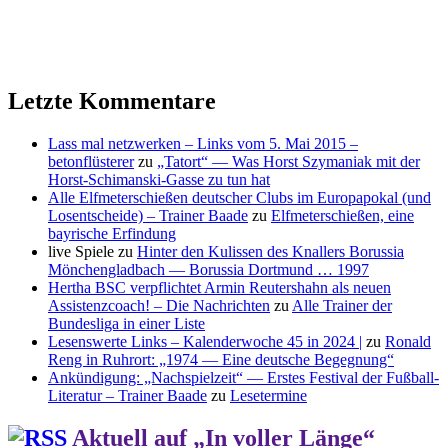
Letzte Kommentare
Lass mal netzwerken – Links vom 5. Mai 2015 –
betonflüsterer
zu
„Tatort“ — Was Horst Szymaniak mit der
Horst-Schimanski-Gasse zu tun hat
Alle Elfmeterschießen deutscher Clubs im Europapokal (und
Losentscheide) – Trainer Baade
zu
Elfmeterschießen, eine
bayrische Erfindung
live Spiele
zu
Hinter den Kulissen des Knallers Borussia
Mönchengladbach — Borussia Dortmund … 1997
Hertha BSC verpflichtet Armin Reutershahn als neuen
Assistenzcoach! – Die Nachrichten
zu
Alle Trainer der
Bundesliga in einer Liste
Lesenswerte Links – Kalenderwoche 45 in 2024 |
zu
Ronald
Reng in Ruhrort: „1974 — Eine deutsche Begegnung“
Ankündigung: „Nachspielzeit“ — Erstes Festival der Fußball-
Literatur – Trainer Baade
zu
Lesetermine
Aktuell auf „In voller Länge“