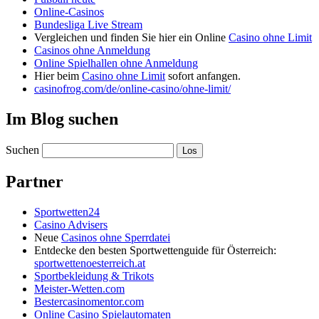
Online-Casinos
Bundesliga Live Stream
Vergleichen und finden Sie hier ein Online
Casino ohne Limit
Casinos ohne Anmeldung
Online Spielhallen ohne Anmeldung
Hier beim
Casino ohne Limit
sofort anfangen.
casinofrog.com/de/online-casino/ohne-limit/
Im Blog suchen
Suchen
Partner
Sportwetten24
Casino Advisers
Neue
Casinos ohne Sperrdatei
Entdecke den besten Sportwettenguide für Österreich:
sportwettenoesterreich.at
Sportbekleidung & Trikots
Meister-Wetten.com
Bestercasinomentor.com
Online Casino Spielautomaten