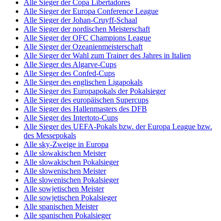
Alle Sieger der Copa Libertadores
Alle Sieger der Europa Conference League
Alle Sieger der Johan-Cruyff-Schaal
Alle Sieger der nordischen Meisterschaft
Alle Sieger der OFC Champions League
Alle Sieger der Ozeanienmeisterschaft
Alle Sieger der Wahl zum Trainer des Jahres in Italien
Alle Sieger des Algarve-Cups
Alle Sieger des Confed-Cups
Alle Sieger des englischen Ligapokals
Alle Sieger des Europapokals der Pokalsieger
Alle Sieger des europäischen Supercups
Alle Sieger des Hallenmasters des DFB
Alle Sieger des Intertoto-Cups
Alle Sieger des UEFA-Pokals bzw. der Europa League bzw.
des Messepokals
Alle sky-Zweige in Europa
Alle slowakischen Meister
Alle slowakischen Pokalsieger
Alle slowenischen Meister
Alle slowenischen Pokalsieger
Alle sowjetischen Meister
Alle sowjetischen Pokalsieger
Alle spanischen Meister
Alle spanischen Pokalsieger