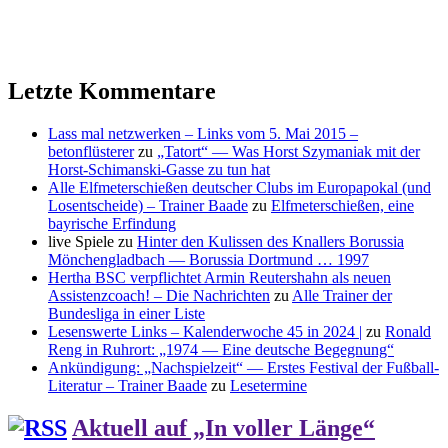
Letzte Kommentare
Lass mal netzwerken – Links vom 5. Mai 2015 –
betonflüsterer
zu
„Tatort“ — Was Horst Szymaniak mit der
Horst-Schimanski-Gasse zu tun hat
Alle Elfmeterschießen deutscher Clubs im Europapokal (und
Losentscheide) – Trainer Baade
zu
Elfmeterschießen, eine
bayrische Erfindung
live Spiele
zu
Hinter den Kulissen des Knallers Borussia
Mönchengladbach — Borussia Dortmund … 1997
Hertha BSC verpflichtet Armin Reutershahn als neuen
Assistenzcoach! – Die Nachrichten
zu
Alle Trainer der
Bundesliga in einer Liste
Lesenswerte Links – Kalenderwoche 45 in 2024 |
zu
Ronald
Reng in Ruhrort: „1974 — Eine deutsche Begegnung“
Ankündigung: „Nachspielzeit“ — Erstes Festival der Fußball-
Literatur – Trainer Baade
zu
Lesetermine
Aktuell auf „In voller Länge“