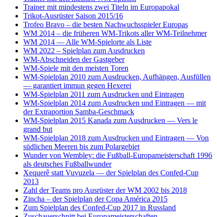
Trainer mit mindestens zwei Titeln im Europapokal
Trikot-Ausrüster Saison 2015/16
Trofeo Bravo – die besten Nachwuchsspieler Europas
WM 2014 – die früheren WM-Trikots aller WM-Teilnehmer
WM 2014 — Alle WM-Spielorte als Liste
WM 2022 – Spielplan zum Ausdrucken
WM-Abschneiden der Gastgeber
WM-Spiele mit den meisten Toren
WM-Spielplan 2010 zum Ausdrucken, Aufhängen, Ausfüllen
— garantiert immun gegen Hexerei
WM-Spielplan 2011 zum Ausdrucken und Eintragen
WM-Spielplan 2014 zum Ausdrucken und Eintragen — mit
der Extraportion Samba-Geschmack
WM-Spielplan 2015 Kanada zum Ausdrucken — Vers le
grand but
WM-Spielplan 2018 zum Ausdrucken und Eintragen — Von
südlichen Meeren bis zum Polargebiet
Wunder von Wembley: die Fußball-Europameisterschaft 1996
als deutsches Fußballwunder
Xequerê statt Vuvuzela — der Spielplan des Confed-Cup
2013
Zahl der Teams pro Ausrüster der WM 2002 bis 2018
Zincha – der Spielplan der Copa América 2015
Zum Spielplan des Confed-Cup 2017 in Russland
Zuschauerschnitt bei Europameisterschaften