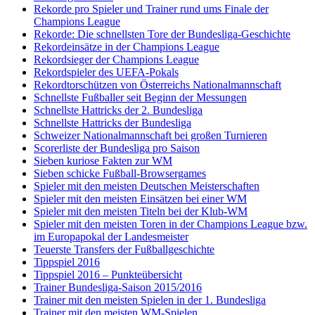
Rekorde pro Spieler und Trainer rund ums Finale der
Champions League
Rekorde: Die schnellsten Tore der Bundesliga-Geschichte
Rekordeinsätze in der Champions League
Rekordsieger der Champions League
Rekordspieler des UEFA-Pokals
Rekordtorschützen von Österreichs Nationalmannschaft
Schnellste Fußballer seit Beginn der Messungen
Schnellste Hattricks der 2. Bundesliga
Schnellste Hattricks der Bundesliga
Schweizer Nationalmannschaft bei großen Turnieren
Scorerliste der Bundesliga pro Saison
Sieben kuriose Fakten zur WM
Sieben schicke Fußball-Browsergames
Spieler mit den meisten Deutschen Meisterschaften
Spieler mit den meisten Einsätzen bei einer WM
Spieler mit den meisten Titeln bei der Klub-WM
Spieler mit den meisten Toren in der Champions League bzw.
im Europapokal der Landesmeister
Teuerste Transfers der Fußballgeschichte
Tippspiel 2016
Tippspiel 2016 – Punkteübersicht
Trainer Bundesliga-Saison 2015/2016
Trainer mit den meisten Spielen in der 1. Bundesliga
Trainer mit den meisten WM-Spielen