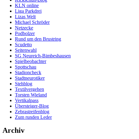
KLN online
Liga Parkdrei
Lizas Welt
Michael Schröder
Netzecke
Podbolzer
Rund um den Brustring
Scudetto
Seitenwahl
SG Neureich-Bimbeshausen
Spielbeobachter
Spottschau
Stadioncheck
Stadtneurotiker
Stehblog
Textilvergehen
Torsten Wieland
Vertikalpass
Übersteiger-Blog
Zebrastreifenblog
Zum runden Leder
Archiv