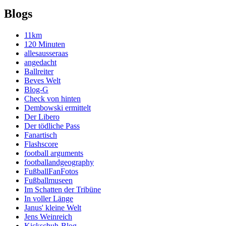
Blogs
11km
120 Minuten
allesausseraas
angedacht
Ballreiter
Beves Welt
Blog-G
Check von hinten
Dembowski ermittelt
Der Libero
Der tödliche Pass
Fanartisch
Flashscore
football arguments
footballandgeography
FußballFanFotos
Fußballmuseen
Im Schatten der Tribüne
In voller Länge
Janus' kleine Welt
Jens Weinreich
Kickschuh-Blog