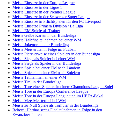
Meiste Einsätze in der Europa League
Meiste Einsätze in der Ligue 1
Meiste Einsätze in der Premier League
Meiste Einsätze in der Schweizer Super League
Meiste Einsätze in Pflichtspielen für den FC Liverpool
Meiste Einsätze Primera Division / La Liga
Meiste EM-Spiele als Trainer
Meiste Gelbe Karten in der Bundesliga
Meiste Halbfinalteilnahmen bei einer WM
Meiste Jokertore in der Bundesliga
Meiste Meistertitel in Folge im Fußball
Meiste Platzverweise eines Spielers in der Bundesliga
Meiste Siege als Spieler bei einer WM
Meiste Siege als Spieler in der Bundesliga
Meiste Spiele bei einer EM nach Ländern
Meiste Spiele bei einer EM nach Spielern
Meiste Teilnahmen an einer WM
Meiste Titel in der Bundesliga
Meiste Tore eines Spielers in einem Champions-League-Spiel
Meiste Tore in der Europa Conference League
Meiste Tore in der Europa League und im UEFA-Pokal
Meiste Vize-Meistertitel bei WM
Meiste zu-Null-Spiele als Torhüter in der Bundesliga
Rekord: Herthas sechs Finalteilnahmen in Folge in den
Zwanziger Jahren