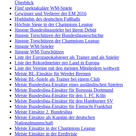
Überblick
Fünf spektakuläre WM-Spiele
Gewinner und Verlierer der EM 2016
Highlights des deutschen Fußballs
Höchste Siege in der Champions League
Jüngste Bundesligaspieler bei ihrem Debüt
Jüngste Torschützen der Bundesligageschichte
Jüngste Torschützen der Champions League
Jüngste WM-Spieler
Jüngste WM-Torschützen
Liste der Europapokalsieger als Trainer und als Spieler
Liste der Rekordmeister pro Land in Europa
Liste der Vereine mit den meisten Mitgliedern weltweit
Meiste BL-Einsätze für Werder Bremen
Meiste BL-Spiele als Trainer bei einem Club
Meiste Bundesliga-Einsätze eines ausländischen Spielers
Meiste Bundesliga-Einsätze für Borussia Dortmund
Meiste Bundesliga-Einsätze für den 1. FC Köln
Meiste Bundesliga-Einsätze für den Hamburger SV
Meiste Bundesliga-Einsätze für Eintracht Frankfurt
Meiste Einsätze 2. Bundesliga
Meiste Einsätze als Kapitän der deutschen
Nationalmannschaft
Meiste Einsätze in der Champions League
Meiste Einsätze in der Eredivisie