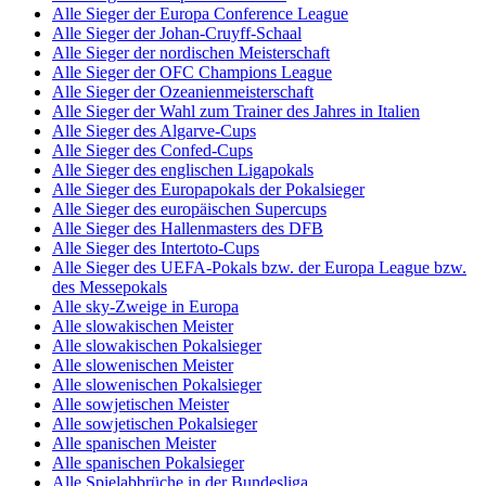
Alle Sieger der Europa Conference League
Alle Sieger der Johan-Cruyff-Schaal
Alle Sieger der nordischen Meisterschaft
Alle Sieger der OFC Champions League
Alle Sieger der Ozeanienmeisterschaft
Alle Sieger der Wahl zum Trainer des Jahres in Italien
Alle Sieger des Algarve-Cups
Alle Sieger des Confed-Cups
Alle Sieger des englischen Ligapokals
Alle Sieger des Europapokals der Pokalsieger
Alle Sieger des europäischen Supercups
Alle Sieger des Hallenmasters des DFB
Alle Sieger des Intertoto-Cups
Alle Sieger des UEFA-Pokals bzw. der Europa League bzw.
des Messepokals
Alle sky-Zweige in Europa
Alle slowakischen Meister
Alle slowakischen Pokalsieger
Alle slowenischen Meister
Alle slowenischen Pokalsieger
Alle sowjetischen Meister
Alle sowjetischen Pokalsieger
Alle spanischen Meister
Alle spanischen Pokalsieger
Alle Spielabbrüche in der Bundesliga