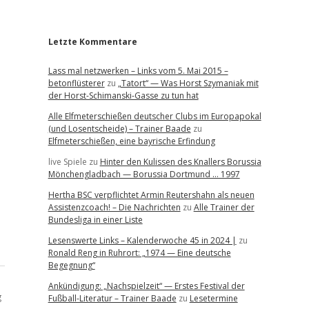
r
Letzte Kommentare
Lass mal netzwerken – Links vom 5. Mai 2015 –
betonflüsterer
zu
„Tatort“ — Was Horst Szymaniak mit
der Horst-Schimanski-Gasse zu tun hat
Alle Elfmeterschießen deutscher Clubs im Europapokal
(und Losentscheide) – Trainer Baade
zu
Elfmeterschießen, eine bayrische Erfindung
live Spiele
zu
Hinter den Kulissen des Knallers Borussia
Mönchengladbach — Borussia Dortmund … 1997
Hertha BSC verpflichtet Armin Reutershahn als neuen
Assistenzcoach! – Die Nachrichten
zu
Alle Trainer der
Bundesliga in einer Liste
Lesenswerte Links – Kalenderwoche 45 in 2024 |
zu
Ronald Reng in Ruhrort: „1974 — Eine deutsche
Begegnung“
Ankündigung: „Nachspielzeit“ — Erstes Festival der
g
Fußball-Literatur – Trainer Baade
zu
Lesetermine