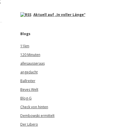
k
Aktuell auf „In voller Länge“
Blogs
11km
120 Minuten
allesausseraas
angedacht
Ballreiter
Beves Welt
Blog-G
Check von hinten
Dembowski ermittelt
Der Libero