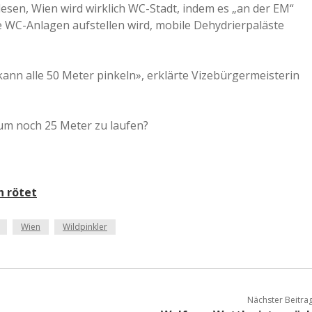
esen, Wien wird wirklich WC-Stadt, indem es „an der EM“
a
e WC-Anlagen aufstellen wird, mobile Dehydrierpaläste
a
nn alle 50 Meter pinkeln», erklärte Vizebürgermeisterin
d
, um noch 25 Meter zu laufen?
e
h rötet
Wien
Wildpinkler
Nächster Beitra