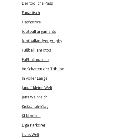
Der tödliche Pass
Fanartisch
Flashscore
football arguments
footballandgeography
FußballFanFotos
Fußballmuseen
Im Schatten der Tribüne
In voller Länge
Janus' kleine Welt
Jens Weinreich
Kickschuh-Blog
KLN online
Liga Parkdrei
Lizas Welt