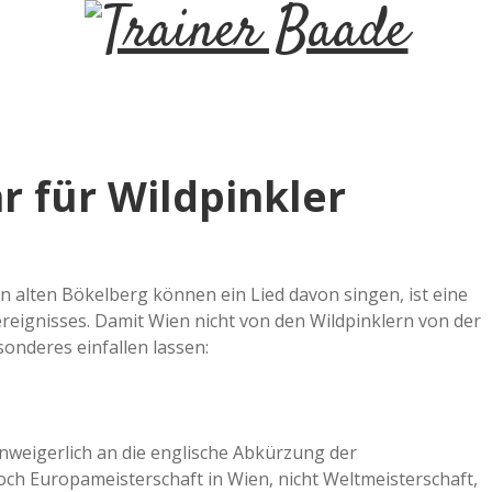
T
r
a
 für Wildpinkler
i
n
n alten Bökelberg können ein Lied davon singen, ist eine
eignisses. Damit Wien nicht von den Wildpinklern von der
e
sonderes einfallen lassen:
r
unweigerlich an die englische Abkürzung der
B
doch Europameisterschaft in Wien, nicht Weltmeisterschaft,