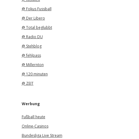
@ Fokus Fussball
@ Der Libero
@ Total beglubbt
@ Radio DU
@ Stehblog
@ fehlpass
@ Millernton
@ 120 minuten
@ ZEIT
Werbung
Fußball heute
Online-Casinos
Bundesliga Live Stream