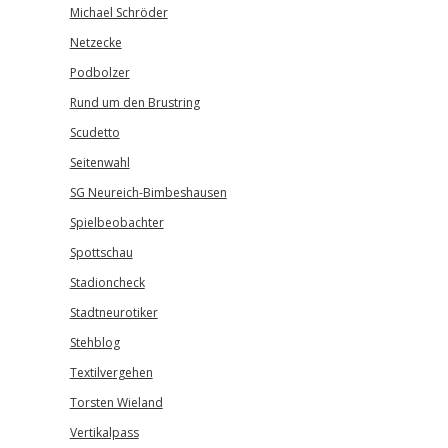
Michael Schröder
Netzecke
Podbolzer
Rund um den Brustring
Scudetto
Seitenwahl
SG Neureich-Bimbeshausen
Spielbeobachter
Spottschau
Stadioncheck
Stadtneurotiker
Stehblog
Textilvergehen
Torsten Wieland
Vertikalpass