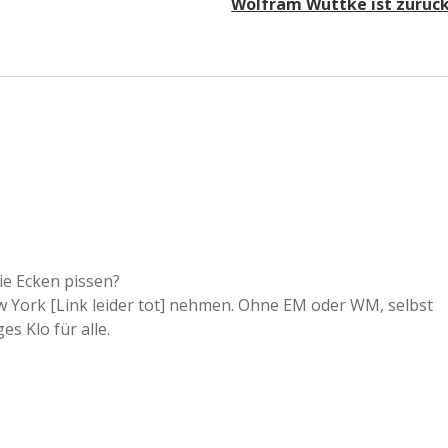
Wolfram Wuttke ist zurüc
ie Ecken pissen?
New York [Link leider tot] nehmen. Ohne EM oder WM, selbst
es Klo für alle.