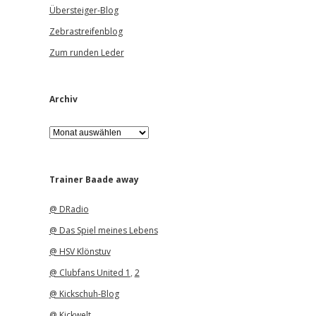
Übersteiger-Blog
Zebrastreifenblog
Zum runden Leder
Archiv
A
r
c
h
i
Trainer Baade away
v
@ DRadio
@ Das Spiel meines Lebens
@ HSV Klönstuv
@ Clubfans United 1
,
2
@ Kickschuh-Blog
@ Kickwelt