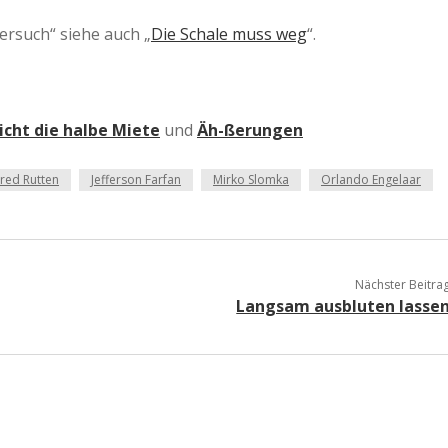
ersuch“ siehe auch „
Die Schale muss weg
“.
icht die halbe Miete
und
Äh-ßerungen
red Rutten
Jefferson Farfan
Mirko Slomka
Orlando Engelaar
Nächster Beitra
Langsam ausbluten lasse