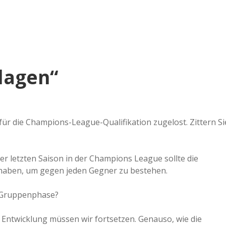
e
r
B
klagen“
a
a
ür die Champions-League-Qualifikation zugelost. Zittern Si
d
er letzten Saison in der Champions League sollte die
e
haben, um gegen jeden Gegner zu bestehen.
er Gruppenphase?
e Entwicklung müssen wir fortsetzen. Genauso, wie die