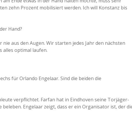
 am Ende etwas in der Hand halten möchte, muss sehr
ten zehn Prozent mobilisiert werden. Ich will Konstanz bis
 der Hand?
r nie aus den Augen. Wir starten jedes Jahr den nächsten
s alles optimal laufen.
sechs für Orlando Engelaar. Sind die beiden die
leute verpflichtet. Farfan hat in Eindhoven seine Torjäger-
eleben. Engelaar zeigt, dass er ein Organisator ist, der di