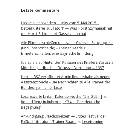
Letzte Kommentare
Lass mal netzwerken – Links vom 5. Mai 2015 –
betonflüsterer
zu
„Tatort“ — Was Horst Szymaniak mit
der Horst-Schimanski-Gasse zu tun hat
Alle Elfmeterschießen deutscher Clubs im Europapokal
(und Losentscheide) – Trainer Baade
zu
Elfmeterschießen, eine bayrische Erfindung
live Spiele
zu
Hinter den Kulissen des Knallers Borussia
Mönchengladbach — Borussia Dortmund … 1997
Hertha BSC verpflichtet Armin Reutershahn als neuen
Assistenzcoach! – Die Nachrichten
zu
Alle Trainer der
Bundesliga in einer Liste
Lesenswerte Links – Kalenderwoche 45 in 2024 |
zu
Ronald Reng in Ruhrort: „1974 — Eine deutsche
Begegnung“
Ankündigung: „Nachspielzeit“ — Erstes Festival der
Fußball-Literatur – Trainer Baade
zu
Lesetermine