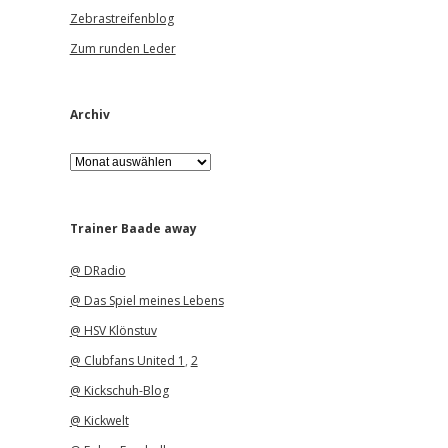
Zebrastreifenblog
Zum runden Leder
Archiv
A
r
c
h
i
Trainer Baade away
v
@ DRadio
@ Das Spiel meines Lebens
@ HSV Klönstuv
@ Clubfans United 1
,
2
@ Kickschuh-Blog
@ Kickwelt