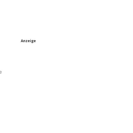
S
Anzeige
i
d
e
e
b
a
r