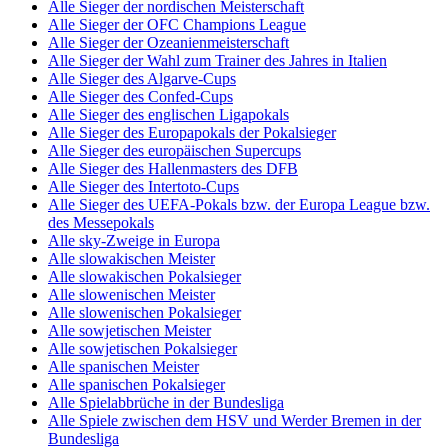
Alle Sieger der nordischen Meisterschaft
Alle Sieger der OFC Champions League
Alle Sieger der Ozeanienmeisterschaft
Alle Sieger der Wahl zum Trainer des Jahres in Italien
Alle Sieger des Algarve-Cups
Alle Sieger des Confed-Cups
Alle Sieger des englischen Ligapokals
Alle Sieger des Europapokals der Pokalsieger
Alle Sieger des europäischen Supercups
Alle Sieger des Hallenmasters des DFB
Alle Sieger des Intertoto-Cups
Alle Sieger des UEFA-Pokals bzw. der Europa League bzw.
des Messepokals
Alle sky-Zweige in Europa
Alle slowakischen Meister
Alle slowakischen Pokalsieger
Alle slowenischen Meister
Alle slowenischen Pokalsieger
Alle sowjetischen Meister
Alle sowjetischen Pokalsieger
Alle spanischen Meister
Alle spanischen Pokalsieger
Alle Spielabbrüche in der Bundesliga
Alle Spiele zwischen dem HSV und Werder Bremen in der
Bundesliga