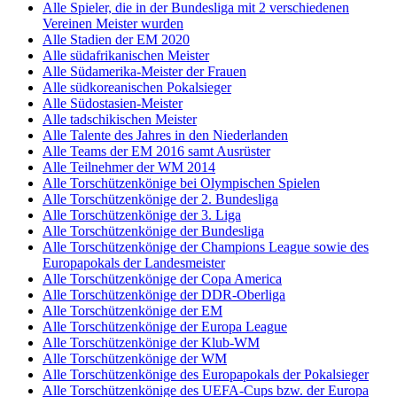
Alle Spieler, die in der Bundesliga mit 2 verschiedenen
Vereinen Meister wurden
Alle Stadien der EM 2020
Alle südafrikanischen Meister
Alle Südamerika-Meister der Frauen
Alle südkoreanischen Pokalsieger
Alle Südostasien-Meister
Alle tadschikischen Meister
Alle Talente des Jahres in den Niederlanden
Alle Teams der EM 2016 samt Ausrüster
Alle Teilnehmer der WM 2014
Alle Torschützenkönige bei Olympischen Spielen
Alle Torschützenkönige der 2. Bundesliga
Alle Torschützenkönige der 3. Liga
Alle Torschützenkönige der Bundesliga
Alle Torschützenkönige der Champions League sowie des
Europapokals der Landesmeister
Alle Torschützenkönige der Copa America
Alle Torschützenkönige der DDR-Oberliga
Alle Torschützenkönige der EM
Alle Torschützenkönige der Europa League
Alle Torschützenkönige der Klub-WM
Alle Torschützenkönige der WM
Alle Torschützenkönige des Europapokals der Pokalsieger
Alle Torschützenkönige des UEFA-Cups bzw. der Europa