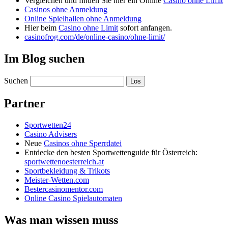
Vergleichen und finden Sie hier ein Online
Casino ohne Limit
Casinos ohne Anmeldung
Online Spielhallen ohne Anmeldung
Hier beim
Casino ohne Limit
sofort anfangen.
casinofrog.com/de/online-casino/ohne-limit/
Im Blog suchen
Suchen
Partner
Sportwetten24
Casino Advisers
Neue
Casinos ohne Sperrdatei
Entdecke den besten Sportwettenguide für Österreich:
sportwettenoesterreich.at
Sportbekleidung & Trikots
Meister-Wetten.com
Bestercasinomentor.com
Online Casino Spielautomaten
Was man wissen muss