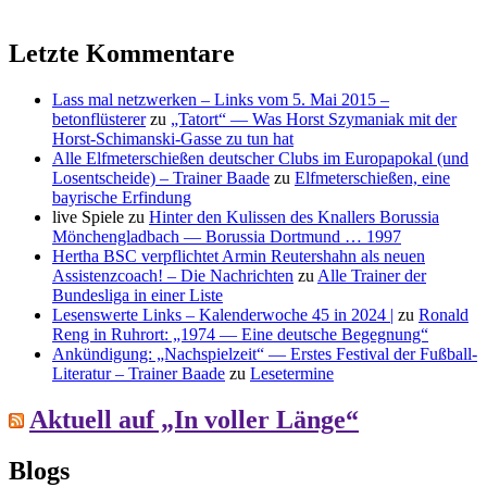
Letzte Kommentare
Lass mal netzwerken – Links vom 5. Mai 2015 –
betonflüsterer
zu
„Tatort“ — Was Horst Szymaniak mit der
Horst-Schimanski-Gasse zu tun hat
Alle Elfmeterschießen deutscher Clubs im Europapokal (und
Losentscheide) – Trainer Baade
zu
Elfmeterschießen, eine
bayrische Erfindung
live Spiele
zu
Hinter den Kulissen des Knallers Borussia
Mönchengladbach — Borussia Dortmund … 1997
Hertha BSC verpflichtet Armin Reutershahn als neuen
Assistenzcoach! – Die Nachrichten
zu
Alle Trainer der
Bundesliga in einer Liste
Lesenswerte Links – Kalenderwoche 45 in 2024 |
zu
Ronald
Reng in Ruhrort: „1974 — Eine deutsche Begegnung“
Ankündigung: „Nachspielzeit“ — Erstes Festival der Fußball-
Literatur – Trainer Baade
zu
Lesetermine
Aktuell auf „In voller Länge“
Blogs