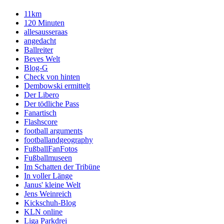
11km
120 Minuten
allesausseraas
angedacht
Ballreiter
Beves Welt
Blog-G
Check von hinten
Dembowski ermittelt
Der Libero
Der tödliche Pass
Fanartisch
Flashscore
football arguments
footballandgeography
FußballFanFotos
Fußballmuseen
Im Schatten der Tribüne
In voller Länge
Janus' kleine Welt
Jens Weinreich
Kickschuh-Blog
KLN online
Liga Parkdrei