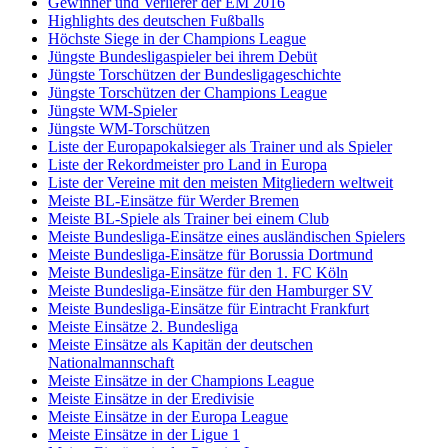
Gewinner und Verlierer der EM 2016
Highlights des deutschen Fußballs
Höchste Siege in der Champions League
Jüngste Bundesligaspieler bei ihrem Debüt
Jüngste Torschützen der Bundesligageschichte
Jüngste Torschützen der Champions League
Jüngste WM-Spieler
Jüngste WM-Torschützen
Liste der Europapokalsieger als Trainer und als Spieler
Liste der Rekordmeister pro Land in Europa
Liste der Vereine mit den meisten Mitgliedern weltweit
Meiste BL-Einsätze für Werder Bremen
Meiste BL-Spiele als Trainer bei einem Club
Meiste Bundesliga-Einsätze eines ausländischen Spielers
Meiste Bundesliga-Einsätze für Borussia Dortmund
Meiste Bundesliga-Einsätze für den 1. FC Köln
Meiste Bundesliga-Einsätze für den Hamburger SV
Meiste Bundesliga-Einsätze für Eintracht Frankfurt
Meiste Einsätze 2. Bundesliga
Meiste Einsätze als Kapitän der deutschen
Nationalmannschaft
Meiste Einsätze in der Champions League
Meiste Einsätze in der Eredivisie
Meiste Einsätze in der Europa League
Meiste Einsätze in der Ligue 1