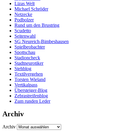
Lizas Welt
Michael Schröder
Netzecke
Podbolzer
Rund um den Brustring
Scudetto
Seitenwahl
SG Neureich-Bimbeshausen
Spielbeobachter
Spottschau
Stadioncheck
Stadtneurotiker
Stehblog
Textilvergehen
Torsten Wieland
Vertikalpass
Übersteiger-Blog
Zebrastreifenblog
Zum runden Leder
Archiv
Archiv