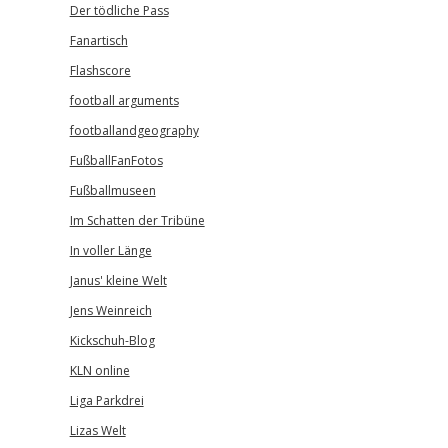
Der tödliche Pass
Fanartisch
Flashscore
football arguments
footballandgeography
FußballFanFotos
Fußballmuseen
Im Schatten der Tribüne
In voller Länge
Janus' kleine Welt
Jens Weinreich
Kickschuh-Blog
KLN online
Liga Parkdrei
Lizas Welt