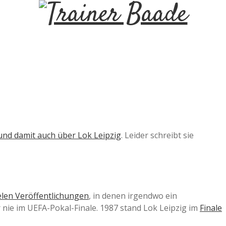
T
r
a
i
n
 und damit auch über Lok Leipzig
. Leider schreibt sie
e
r
elen Veröffentlichungen
, in denen irgendwo ein
r nie im UEFA-Pokal-Finale. 1987 stand Lok Leipzig im
Finale
B