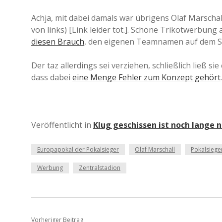
Achja, mit dabei damals war übrigens Olaf Marschal
von links) [Link leider tot.]. Schöne Trikotwerbung 
diesen Brauch
, den eigenen Teamnamen auf dem Shi
Der taz allerdings sei verziehen, schließlich ließ si
dass dabei
eine Menge Fehler zum Konzept gehört
.
Veröffentlicht in
Klug geschissen ist noch lange n
Europapokal der Pokalsieger
Olaf Marschall
Pokalsiege
Werbung
Zentralstadion
Vorheriger Beitrag