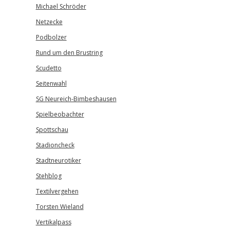
Michael Schröder
Netzecke
Podbolzer
Rund um den Brustring
Scudetto
Seitenwahl
SG Neureich-Bimbeshausen
Spielbeobachter
Spottschau
Stadioncheck
Stadtneurotiker
Stehblog
Textilvergehen
Torsten Wieland
Vertikalpass