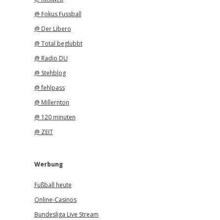
@ Fokus Fussball
@ Der Libero
@ Total beglubbt
@ Radio DU
@ Stehblog
@ fehlpass
@ Millernton
@ 120 minuten
@ ZEIT
Werbung
Fußball heute
Online-Casinos
Bundesliga Live Stream