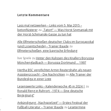
r
Letzte Kommentare
Lass mal netzwerken – Links vom 5. Mai 2015 –
betonflüsterer
zu
„Tatort“ — Was Horst Szymaniak mit
der Horst-Schimanski-Gasse zu tun hat
Alle Elfmeterschießen deutscher Clubs im Europapokal
(und Losentscheide) – Trainer Baade
zu
Elfmeterschießen, eine bayrische Erfindung
live Spiele
zu
Hinter den Kulissen des Knallers Borussia
Mönchengladbach — Borussia Dortmund … 1997
Hertha BSC verpflichtet Armin Reutershahn als neuen
Assistenzcoach! – Die Nachrichten
zu
Alle Trainer der
Bundesliga in einer Liste
Lesenswerte Links – Kalenderwoche 45 in 2024 |
zu
Ronald Reng in Ruhrort: „1974 — Eine deutsche
Begegnung“
Ankündigung: „Nachspielzeit“ — Erstes Festival der
Fußball-Literatur – Trainer Baade
zu
Lesetermine
g