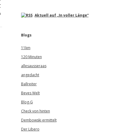
r
A
Aktuell auf „In voller Länge“
Blogs
11km
120 Minuten
allesausseraas
angedacht
Ballreiter
Beves Welt
Blog-G
Check von hinten
Dembowski ermittelt
Der Libero