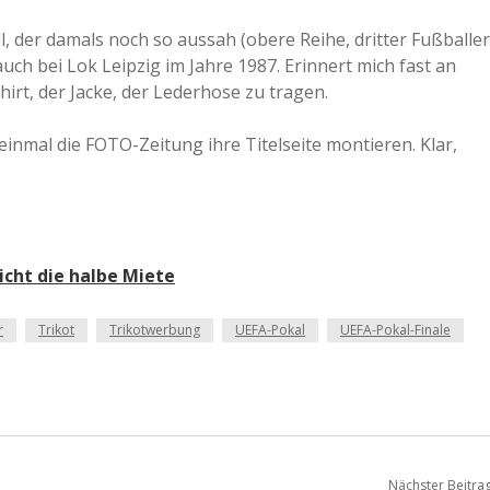
a
l, der damals noch so aussah (obere Reihe, dritter Fußballer
auch bei Lok Leipzig im Jahre 1987. Erinnert mich fast an
rt, der Jacke, der Lederhose zu tragen.
a
e einmal die FOTO-Zeitung ihre Titelseite montieren. Klar,
d
e
icht die halbe Miete
r
Trikot
Trikotwerbung
UEFA-Pokal
UEFA-Pokal-Finale
Nächster Beitra