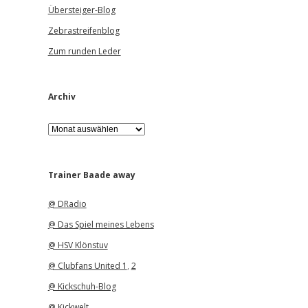
Übersteiger-Blog
Zebrastreifenblog
Zum runden Leder
Archiv
A
r
c
h
i
Trainer Baade away
v
@ DRadio
@ Das Spiel meines Lebens
@ HSV Klönstuv
@ Clubfans United 1
,
2
@ Kickschuh-Blog
@ Kickwelt