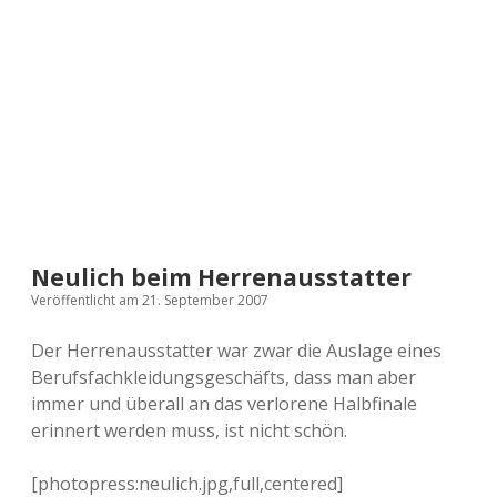
a
d
e
Neulich beim Herrenausstatter
Veröffentlicht am 21. September 2007
Der Herrenausstatter war zwar die Auslage eines
Berufsfachkleidungsgeschäfts, dass man aber
immer und überall an das verlorene Halbfinale
erinnert werden muss, ist nicht schön.
[photopress:neulich.jpg,full,centered]