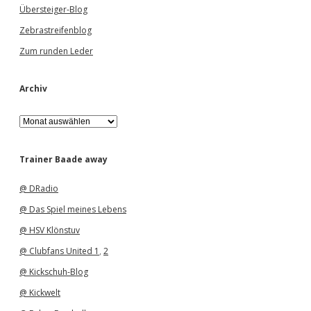
Übersteiger-Blog
Zebrastreifenblog
Zum runden Leder
Archiv
A
r
c
h
Trainer Baade away
i
v
@ DRadio
@ Das Spiel meines Lebens
@ HSV Klönstuv
@ Clubfans United 1
,
2
@ Kickschuh-Blog
@ Kickwelt