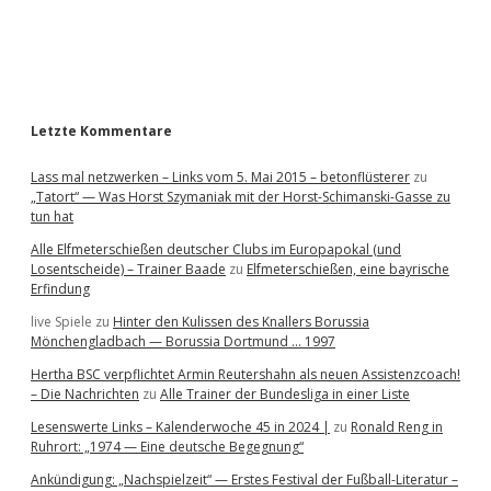
a
r
Letzte Kommentare
Lass mal netzwerken – Links vom 5. Mai 2015 – betonflüsterer
zu
„Tatort“ — Was Horst Szymaniak mit der Horst-Schimanski-Gasse zu
tun hat
Alle Elfmeterschießen deutscher Clubs im Europapokal (und
Losentscheide) – Trainer Baade
zu
Elfmeterschießen, eine bayrische
Erfindung
live Spiele
zu
Hinter den Kulissen des Knallers Borussia
Mönchengladbach — Borussia Dortmund … 1997
Hertha BSC verpflichtet Armin Reutershahn als neuen Assistenzcoach!
– Die Nachrichten
zu
Alle Trainer der Bundesliga in einer Liste
Lesenswerte Links – Kalenderwoche 45 in 2024 |
zu
Ronald Reng in
Ruhrort: „1974 — Eine deutsche Begegnung“
Ankündigung: „Nachspielzeit“ — Erstes Festival der Fußball-Literatur –