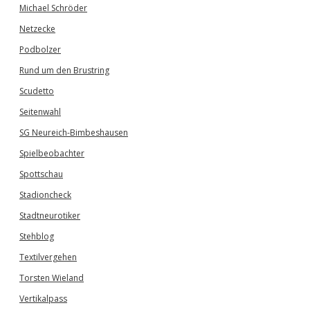
Michael Schröder
Netzecke
Podbolzer
Rund um den Brustring
Scudetto
Seitenwahl
SG Neureich-Bimbeshausen
Spielbeobachter
Spottschau
Stadioncheck
Stadtneurotiker
Stehblog
Textilvergehen
Torsten Wieland
Vertikalpass