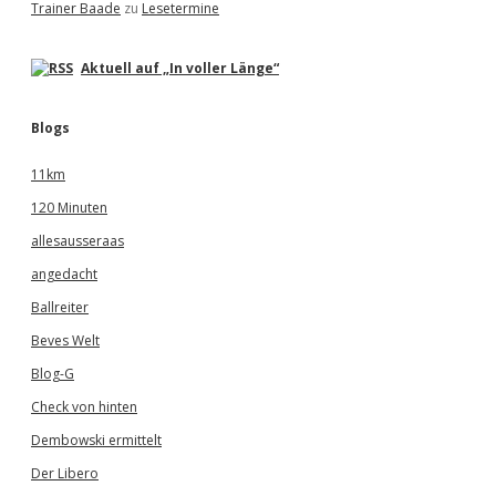
Trainer Baade
zu
Lesetermine
Aktuell auf „In voller Länge“
Blogs
11km
120 Minuten
allesausseraas
angedacht
Ballreiter
Beves Welt
Blog-G
Check von hinten
Dembowski ermittelt
Der Libero