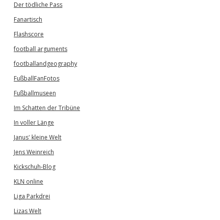
Der tödliche Pass
Fanartisch
Flashscore
football arguments
footballandgeography
FußballFanFotos
Fußballmuseen
Im Schatten der Tribüne
In voller Länge
Janus' kleine Welt
Jens Weinreich
Kickschuh-Blog
KLN online
Liga Parkdrei
Lizas Welt