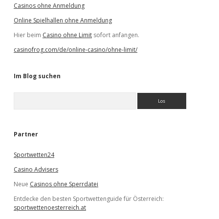
Casinos ohne Anmeldung
Online Spielhallen ohne Anmeldung
Hier beim
Casino ohne Limit
sofort anfangen.
casinofrog.com/de/online-casino/ohne-limit/
Im Blog suchen
S
u
c
h
e
Partner
n
Sportwetten24
Casino Advisers
Neue
Casinos ohne Sperrdatei
Entdecke den besten Sportwettenguide für Österreich:
sportwettenoesterreich.at