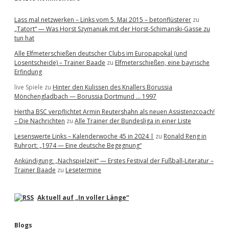
Lass mal netzwerken – Links vom 5. Mai 2015 – betonflüsterer
zu
„Tatort“ — Was Horst Szymaniak mit der Horst-Schimanski-Gasse zu
tun hat
Alle Elfmeterschießen deutscher Clubs im Europapokal (und
Losentscheide) – Trainer Baade
zu
Elfmeterschießen, eine bayrische
Erfindung
live Spiele
zu
Hinter den Kulissen des Knallers Borussia
Mönchengladbach — Borussia Dortmund … 1997
Hertha BSC verpflichtet Armin Reutershahn als neuen Assistenzcoach!
– Die Nachrichten
zu
Alle Trainer der Bundesliga in einer Liste
Lesenswerte Links – Kalenderwoche 45 in 2024 |
zu
Ronald Reng in
Ruhrort: „1974 — Eine deutsche Begegnung“
Ankündigung: „Nachspielzeit“ — Erstes Festival der Fußball-Literatur –
Trainer Baade
zu
Lesetermine
Aktuell auf „In voller Länge“
Blogs