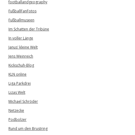
footballandgeography
FußballFanFotos
Fußballmuseen
Im Schatten der Tribüne
In voller Länge
Janus' kleine Welt
Jens Weinreich
Kickschuh-Blog
KLN online
Liga Parkdrei
Lizas Welt
Michael Schröder
Netzecke
Podbolzer
Rund um den Brustring