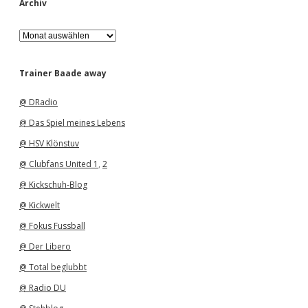
Archiv
A
r
c
h
Trainer Baade away
i
v
@ DRadio
@ Das Spiel meines Lebens
@ HSV Klönstuv
@ Clubfans United 1
,
2
@ Kickschuh-Blog
@ Kickwelt
@ Fokus Fussball
@ Der Libero
@ Total beglubbt
@ Radio DU