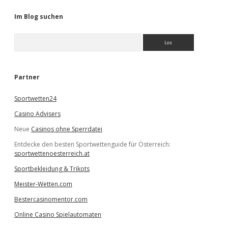
Im Blog suchen
S
u
c
h
e
Partner
n
Sportwetten24
Casino Advisers
Neue
Casinos ohne Sperrdatei
Entdecke den besten Sportwettenguide für Österreich:
sportwettenoesterreich.at
Sportbekleidung & Trikots
Meister-Wetten.com
Bestercasinomentor.com
Online Casino Spielautomaten