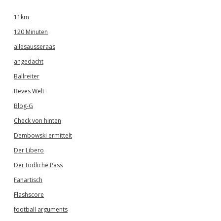
11km
120 Minuten
allesausseraas
angedacht
Ballreiter
Beves Welt
Blog-G
Check von hinten
Dembowski ermittelt
Der Libero
Der tödliche Pass
Fanartisch
Flashscore
football arguments