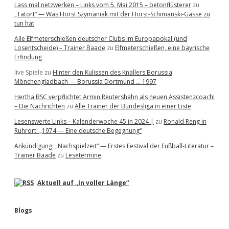
Lass mal netzwerken – Links vom 5. Mai 2015 – betonflüsterer
zu
„Tatort“ — Was Horst Szymaniak mit der Horst-Schimanski-Gasse zu
tun hat
Alle Elfmeterschießen deutscher Clubs im Europapokal (und
Losentscheide) – Trainer Baade
zu
Elfmeterschießen, eine bayrische
Erfindung
live Spiele
zu
Hinter den Kulissen des Knallers Borussia
Mönchengladbach — Borussia Dortmund … 1997
Hertha BSC verpflichtet Armin Reutershahn als neuen Assistenzcoach!
– Die Nachrichten
zu
Alle Trainer der Bundesliga in einer Liste
Lesenswerte Links – Kalenderwoche 45 in 2024 |
zu
Ronald Reng in
Ruhrort: „1974 — Eine deutsche Begegnung“
Ankündigung: „Nachspielzeit“ — Erstes Festival der Fußball-Literatur –
Trainer Baade
zu
Lesetermine
Aktuell auf „In voller Länge“
Blogs