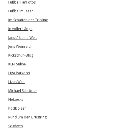
FußballFanFotos
Fußballmuseen
Im Schatten der Tribüne
In voller Länge
Janus' kleine Welt
Jens Weinreich
Kickschuh-Blog
KLN online
Liga Parkdrei
Lizas Welt
Michael Schröder
Netzecke
Podbolzer
Rund um den Brustring
Scudetto