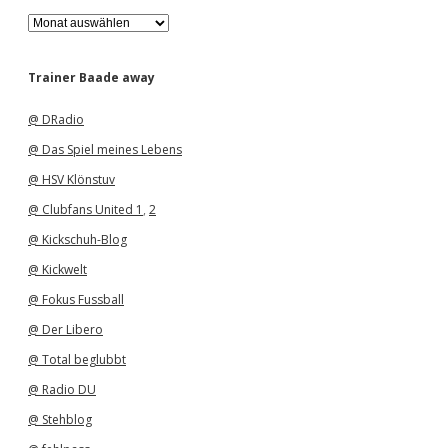
A
r
c
h
Trainer Baade away
i
v
@ DRadio
@ Das Spiel meines Lebens
@ HSV Klönstuv
@ Clubfans United 1
,
2
@ Kickschuh-Blog
@ Kickwelt
@ Fokus Fussball
@ Der Libero
@ Total beglubbt
@ Radio DU
@ Stehblog