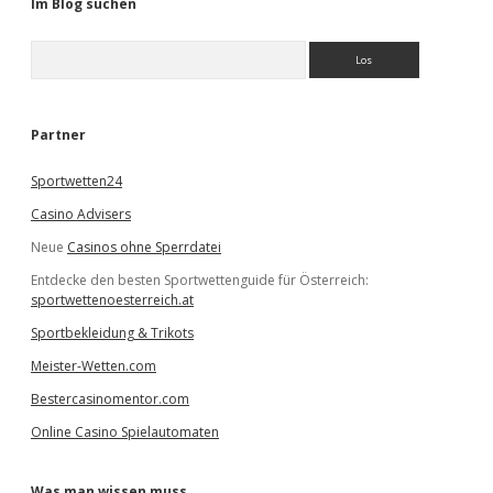
Im Blog suchen
S
u
c
h
e
Partner
n
Sportwetten24
Casino Advisers
Neue
Casinos ohne Sperrdatei
Entdecke den besten Sportwettenguide für Österreich:
sportwettenoesterreich.at
Sportbekleidung & Trikots
Meister-Wetten.com
Bestercasinomentor.com
Online Casino Spielautomaten
Was man wissen muss