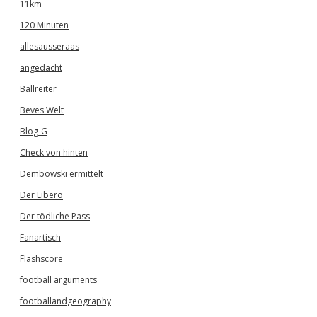
11km
120 Minuten
allesausseraas
angedacht
Ballreiter
Beves Welt
Blog-G
Check von hinten
Dembowski ermittelt
Der Libero
Der tödliche Pass
Fanartisch
Flashscore
football arguments
footballandgeography