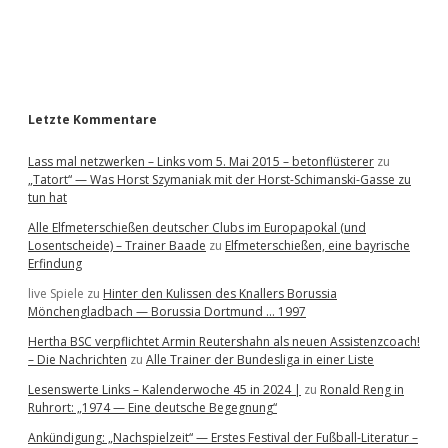
a
r
Letzte Kommentare
Lass mal netzwerken – Links vom 5. Mai 2015 – betonflüsterer
zu
„Tatort“ — Was Horst Szymaniak mit der Horst-Schimanski-Gasse zu
tun hat
Alle Elfmeterschießen deutscher Clubs im Europapokal (und
Losentscheide) – Trainer Baade
zu
Elfmeterschießen, eine bayrische
Erfindung
live Spiele
zu
Hinter den Kulissen des Knallers Borussia
Mönchengladbach — Borussia Dortmund … 1997
Hertha BSC verpflichtet Armin Reutershahn als neuen Assistenzcoach!
– Die Nachrichten
zu
Alle Trainer der Bundesliga in einer Liste
Lesenswerte Links – Kalenderwoche 45 in 2024 |
zu
Ronald Reng in
Ruhrort: „1974 — Eine deutsche Begegnung“
Ankündigung: „Nachspielzeit“ — Erstes Festival der Fußball-Literatur –