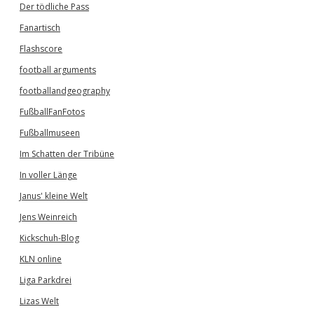
Der tödliche Pass
Fanartisch
Flashscore
football arguments
footballandgeography
FußballFanFotos
Fußballmuseen
Im Schatten der Tribüne
In voller Länge
Janus' kleine Welt
Jens Weinreich
Kickschuh-Blog
KLN online
Liga Parkdrei
Lizas Welt