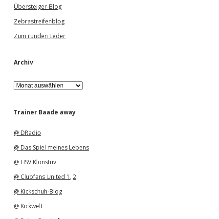
Übersteiger-Blog
Zebrastreifenblog
Zum runden Leder
Archiv
A
r
c
h
Trainer Baade away
i
v
@ DRadio
@ Das Spiel meines Lebens
@ HSV Klönstuv
@ Clubfans United 1
,
2
@ Kickschuh-Blog
@ Kickwelt