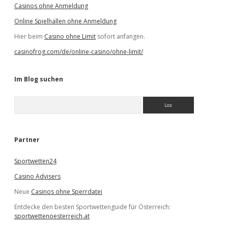
Casinos ohne Anmeldung
Online Spielhallen ohne Anmeldung
Hier beim
Casino ohne Limit
sofort anfangen.
casinofrog.com/de/online-casino/ohne-limit/
Im Blog suchen
S
u
c
h
e
Partner
n
Sportwetten24
Casino Advisers
Neue
Casinos ohne Sperrdatei
Entdecke den besten Sportwettenguide für Österreich:
sportwettenoesterreich.at