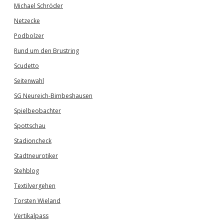
Michael Schröder
Netzecke
Podbolzer
Rund um den Brustring
Scudetto
Seitenwahl
SG Neureich-Bimbeshausen
Spielbeobachter
Spottschau
Stadioncheck
Stadtneurotiker
Stehblog
Textilvergehen
Torsten Wieland
Vertikalpass