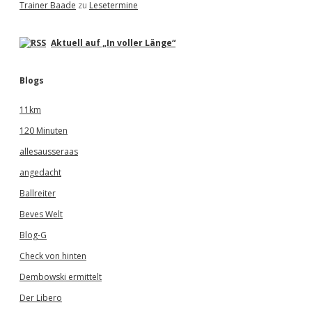
Trainer Baade
zu
Lesetermine
Aktuell auf „In voller Länge“
Blogs
11km
120 Minuten
allesausseraas
angedacht
Ballreiter
Beves Welt
Blog-G
Check von hinten
Dembowski ermittelt
Der Libero