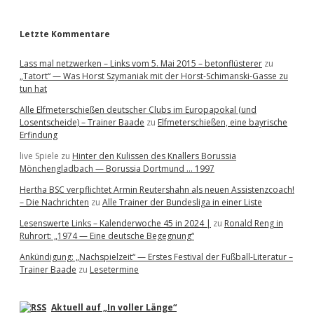
r
Letzte Kommentare
Lass mal netzwerken – Links vom 5. Mai 2015 – betonflüsterer
zu
„Tatort“ — Was Horst Szymaniak mit der Horst-Schimanski-Gasse zu
tun hat
Alle Elfmeterschießen deutscher Clubs im Europapokal (und
Losentscheide) – Trainer Baade
zu
Elfmeterschießen, eine bayrische
Erfindung
live Spiele
zu
Hinter den Kulissen des Knallers Borussia
Mönchengladbach — Borussia Dortmund … 1997
Hertha BSC verpflichtet Armin Reutershahn als neuen Assistenzcoach!
– Die Nachrichten
zu
Alle Trainer der Bundesliga in einer Liste
Lesenswerte Links – Kalenderwoche 45 in 2024 |
zu
Ronald Reng in
Ruhrort: „1974 — Eine deutsche Begegnung“
Ankündigung: „Nachspielzeit“ — Erstes Festival der Fußball-Literatur –
Trainer Baade
zu
Lesetermine
Aktuell auf „In voller Länge“