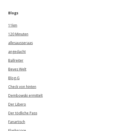
Blogs
11km
120 Minuten
allesausseraas
angedacht
Ballreiter
Beves Welt
Blog-G
Check von hinten
Dembowski ermittelt
Der Libero
Der tödliche Pass
Fanartisch
Flashscore