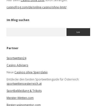
Hier beim
Casino ohne Limit
sofort anfangen.
casinofrog.com/de/online-casino/ohne-limit/
Im Blog suchen
S
u
c
h
e
Partner
n
Sportwetten24
Casino Advisers
Neue
Casinos ohne Sperrdatei
Entdecke den besten Sportwettenguide für Österreich:
sportwettenoesterreich.at
Sportbekleidung & Trikots
Meister-Wetten.com
Bestercasinomentor.com