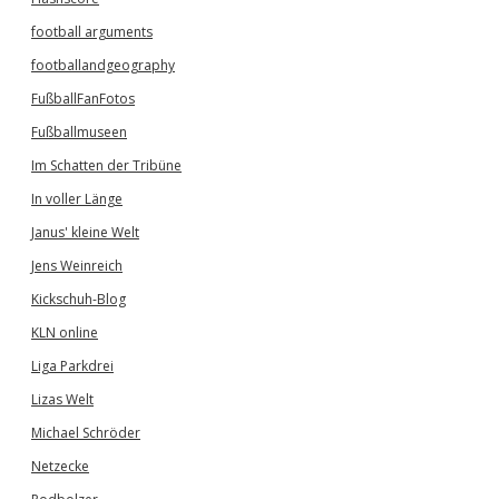
football arguments
footballandgeography
FußballFanFotos
Fußballmuseen
Im Schatten der Tribüne
In voller Länge
Janus' kleine Welt
Jens Weinreich
Kickschuh-Blog
KLN online
Liga Parkdrei
Lizas Welt
Michael Schröder
Netzecke