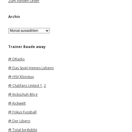
Zum runden Leder
Archiv
A
r
c
h
Trainer Baade away
i
v
@ DRadio
@ Das Spiel meines Lebens
@ HSV Klönstuv
@ Clubfans United 1
,
2
@ Kickschuh-Blog
@ Kickwelt
@ Fokus Fussball
@ Der Libero
@ Total beglubbt