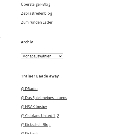
Übersteiger-Blog
Zebrastreifenblog
Zum runden Leder
r
Archiv
A
r
c
h
i
Trainer Baade away
v
@ DRadio
@ Das Spiel meines Lebens
@ HSV Klönstuv
@ Clubfans United 1
,
2
@ Kickschuh-Blog
@ Kickwelt