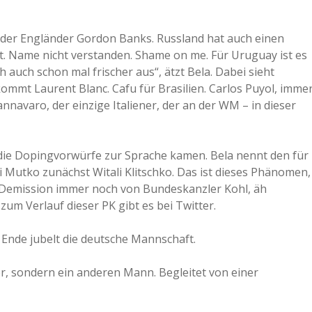
ist der Engländer Gordon Banks. Russland hat auch einen
lt. Name nicht verstanden. Shame on me. Für Uruguay ist es
 auch schon mal frischer aus“, ätzt Bela. Dabei sieht
ommt Laurent Blanc. Cafu für Brasilien. Carlos Puyol, imme
annavaro, der einzige Italiener, der an der WM – in dieser
 die Dopingvorwürfe zur Sprache kamen. Bela nennt den für
 Mutko zunächst Witali Klitschko. Das ist dieses Phänomen,
 Demission immer noch von Bundeskanzler Kohl, äh
zum Verlauf dieser PK gibt es bei Twitter.
m Ende jubelt die deutsche Mannschaft.
r, sondern ein anderen Mann. Begleitet von einer