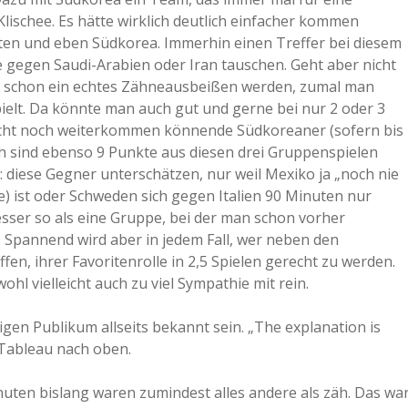
Klischee. Es hätte wirklich deutlich einfacher kommen
ten und eben Südkorea. Immerhin einen Treffer bei diesem
e gegen Saudi-Arabien oder Iran tauschen. Geht aber nicht
te schon ein echtes Zähneausbeißen werden, zumal man
lt. Da könnte man auch gut und gerne bei nur 2 oder 3
eicht noch weiterkommen könnende Südkoreaner (sofern bis
h sind ebenso 9 Punkte aus diesen drei Gruppenspielen
: diese Gegner unterschätzen, nur weil Mexiko ja „noch nie
e) ist oder Schweden sich gegen Italien 90 Minuten nur
besser so als eine Gruppe, bei der man schon vorher
t. Spannend wird aber in jedem Fall, wer neben den
en, ihrer Favoritenrolle in 2,5 Spielen gerecht zu werden.
hl vielleicht auch zu viel Sympathie mit rein.
igen Publikum allseits bekannt sein. „The explanation is
 Tableau nach oben.
inuten bislang waren zumindest alles andere als zäh. Das wa