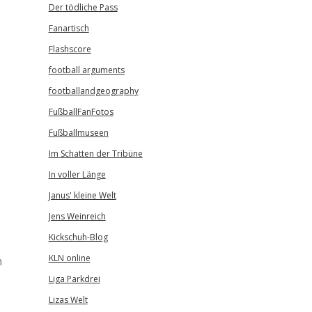
Der tödliche Pass
Fanartisch
Flashscore
football arguments
footballandgeography
FußballFanFotos
Fußballmuseen
Im Schatten der Tribüne
In voller Länge
Janus' kleine Welt
Jens Weinreich
Kickschuh-Blog
KLN online
n
Liga Parkdrei
Lizas Welt