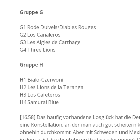
Gruppe G
G1 Rode Duivels/Diables Rouges
G2 Los Canaleros
G3 Les Aigles de Carthage
G4 Three Lions
Gruppe H
H1 Bialo-Czerwoni
H2 Les Lions de la Teranga
H3 Los Cafeteros
H4 Samurai Blue
[16.58] Das häufig vorhandene Losglück hat die D
eine Konstellation, an der man auch gut scheitern 
ohnehin durchkommt. Aber mit Schweden und Mexiko
in den ca. 57 durchgeführten Probeauslosungen). 