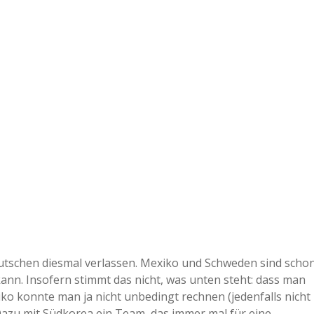
eutschen diesmal verlassen. Mexiko und Schweden sind scho
kann. Insofern stimmt das nicht, was unten steht: dass man
 konnte man ja nicht unbedingt rechnen (jedenfalls nicht
Dazu mit Südkorea ein Team, das immer mal für eine