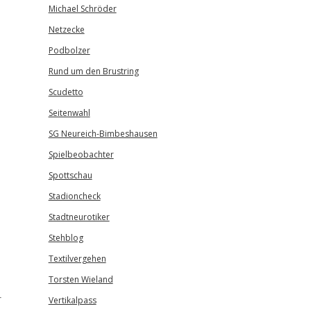
Michael Schröder
Netzecke
Podbolzer
Rund um den Brustring
Scudetto
Seitenwahl
SG Neureich-Bimbeshausen
Spielbeobachter
Spottschau
Stadioncheck
Stadtneurotiker
Stehblog
Textilvergehen
Torsten Wieland
r
Vertikalpass