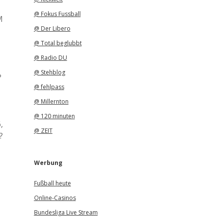
@ Fokus Fussball
M
@ Der Libero
@ Total beglubbt
@ Radio DU
@ Stehblog
?
@ fehlpass
@ Millernton
@ 120 minuten
,
@ ZEIT
?
Werbung
Fußball heute
Online-Casinos
Bundesliga Live Stream