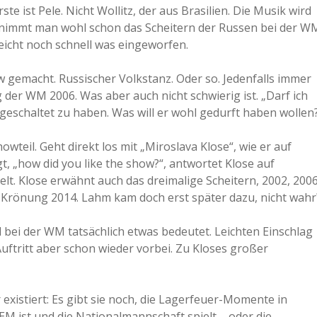
te ist Pele. Nicht Wollitz, der aus Brasilien. Die Musik wird
r nimmt man wohl schon das Scheitern der Russen bei der W
leicht noch schnell was eingeworfen.
ow gemacht. Russischer Volkstanz. Oder so. Jedenfalls immer
 der WM 2006. Was aber auch nicht schwierig ist. „Darf ich
usgeschaltet zu haben. Was will er wohl gedurft haben wollen
teil. Geht direkt los mit „Miroslava Klose“, wie er auf
, „how did you like the show?“, antwortet Klose auf
elt. Klose erwähnt auch das dreimalige Scheitern, 2002, 2006
 der Krönung 2014. Lahm kam doch erst später dazu, nicht wahr
 bei der WM tatsächlich etwas bedeutet. Leichten Einschlag
Auftritt aber schon wieder vorbei. Zu Kloses großer
existiert: Es gibt sie noch, die Lagerfeuer-Momente in
 ist und die Nationalmannschaft spielt – oder die