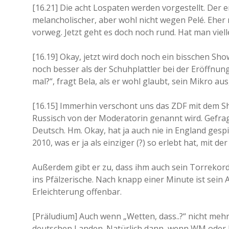
[16.21] Die acht Lospaten werden vorgestellt. Der ers
melancholischer, aber wohl nicht wegen Pelé. Ehe
vorweg. Jetzt geht es doch noch rund. Hat man viel
[16.19] Okay, jetzt wird doch noch ein bisschen Sh
noch besser als der Schuhplattler bei der Eröffnung
mal?“, fragt Bela, als er wohl glaubt, sein Mikro a
[16.15] Immerhin verschont uns das ZDF mit dem Show
Russisch von der Moderatorin genannt wird. Gefragt
Deutsch. Hm. Okay, hat ja auch nie in England gespi
2010, was er ja als einziger (?) so erlebt hat, mit
Außerdem gibt er zu, dass ihm auch sein Torrekord
ins Pfälzerische. Nach knapp einer Minute ist sein 
Erleichterung offenbar.
[Präludium] Auch wenn „Wetten, dass..?“ nicht mehr 
deutschen Landen. Natürlich dann, wenn WM oder EM