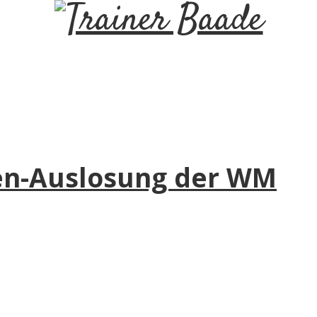
T
r
a
i
pen-Auslosung der WM
n
e
r
B