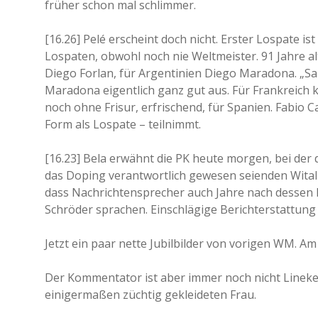
früher schon mal schlimmer.
[16.26] Pelé erscheint doch nicht. Erster Lospate 
Lospaten, obwohl noch nie Weltmeister. 91 Jahre a
Diego Forlan, für Argentinien Diego Maradona. „Sah
Maradona eigentlich ganz gut aus. Für Frankreich k
noch ohne Frisur, erfrischend, für Spanien. Fabio C
Form als Lospate – teilnimmt.
[16.23] Bela erwähnt die PK heute morgen, bei der
das Doping verantwortlich gewesen seienden Witali
dass Nachrichtensprecher auch Jahre nach dessen
Schröder sprachen. Einschlägige Berichterstattung 
Jetzt ein paar nette Jubilbilder von vorigen WM. A
Der Kommentator ist aber immer noch nicht Lineke
einigermaßen züchtig gekleideten Frau.