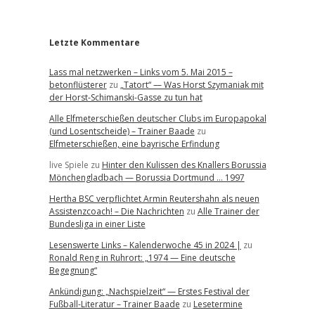
r
Letzte Kommentare
Lass mal netzwerken – Links vom 5. Mai 2015 –
betonflüsterer
zu
„Tatort“ — Was Horst Szymaniak mit
der Horst-Schimanski-Gasse zu tun hat
Alle Elfmeterschießen deutscher Clubs im Europapokal
(und Losentscheide) – Trainer Baade
zu
Elfmeterschießen, eine bayrische Erfindung
live Spiele
zu
Hinter den Kulissen des Knallers Borussia
Mönchengladbach — Borussia Dortmund … 1997
Hertha BSC verpflichtet Armin Reutershahn als neuen
Assistenzcoach! – Die Nachrichten
zu
Alle Trainer der
Bundesliga in einer Liste
Lesenswerte Links – Kalenderwoche 45 in 2024 |
zu
Ronald Reng in Ruhrort: „1974 — Eine deutsche
Begegnung“
Ankündigung: „Nachspielzeit“ — Erstes Festival der
Fußball-Literatur – Trainer Baade
zu
Lesetermine