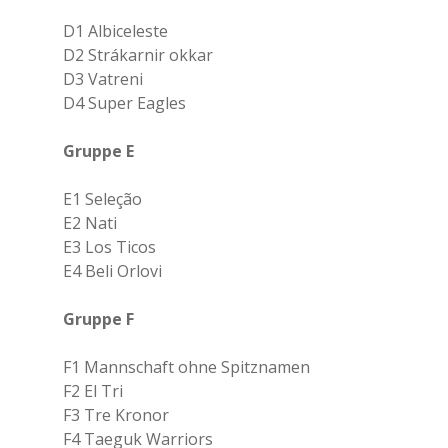
D1 Albiceleste
D2 Strákarnir okkar
D3 Vatreni
D4 Super Eagles
Gruppe E
E1 Seleção
E2 Nati
E3 Los Ticos
E4 Beli Orlovi
Gruppe F
F1 Mannschaft ohne Spitznamen
F2 El Tri
F3 Tre Kronor
F4 Taeguk Warriors