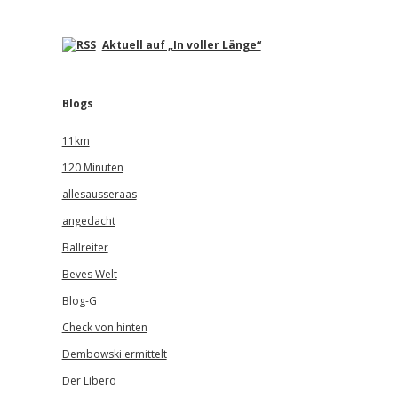
Aktuell auf „In voller Länge“
Blogs
11km
120 Minuten
allesausseraas
angedacht
Ballreiter
Beves Welt
Blog-G
Check von hinten
Dembowski ermittelt
Der Libero