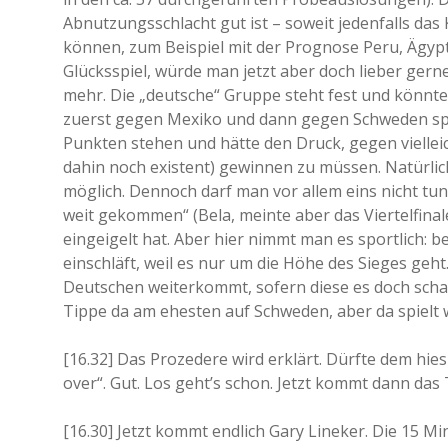
Abnutzungsschlacht gut ist – soweit jedenfalls das 
können, zum Beispiel mit der Prognose Peru, Ägyp
Glücksspiel, würde man jetzt aber doch lieber gern
mehr. Die „deutsche“ Gruppe steht fest und könn
zuerst gegen Mexiko und dann gegen Schweden spie
Punkten stehen und hätte den Druck, gegen viell
dahin noch existent) gewinnen zu müssen. Natürlic
möglich. Dennoch darf man vor allem eins nicht tun
weit gekommen“ (Bela, meinte aber das Viertelfinal
eingeigelt hat. Aber hier nimmt man es sportlich: 
einschläft, weil es nur um die Höhe des Sieges geh
Deutschen weiterkommt, sofern diese es doch schaff
Tippe da am ehesten auf Schweden, aber da spielt wo
[16.32] Das Prozedere wird erklärt. Dürfte dem hies
over“. Gut. Los geht’s schon. Jetzt kommt dann das
[16.30] Jetzt kommt endlich Gary Lineker. Die 15 M