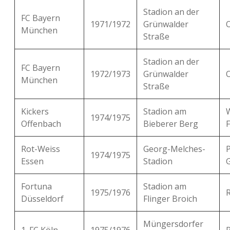
Stadion an der
FC Bayern
1971/1972
Grünwalder
München
Straße
Stadion an der
FC Bayern
1972/1973
Grünwalder
München
Straße
Kickers
Stadion am
1974/1975
Offenbach
Bieberer Berg
F
Rot-Weiss
Georg-Melches-
P
1974/1975
Essen
Stadion
Fortuna
Stadion am
1975/1976
Düsseldorf
Flinger Broich
Müngersdorfer