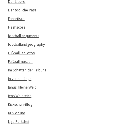
Der Libero
Der tödliche Pass
Fanartisch
Flashscore
football arguments
footballandgeography
FußballFanFotos
Fußballmuseen
Im Schatten der Tribüne
In voller Länge
Janus' kleine Welt
Jens Weinreich
Kickschuh-Blog
KLN online
Liga Parkdrei