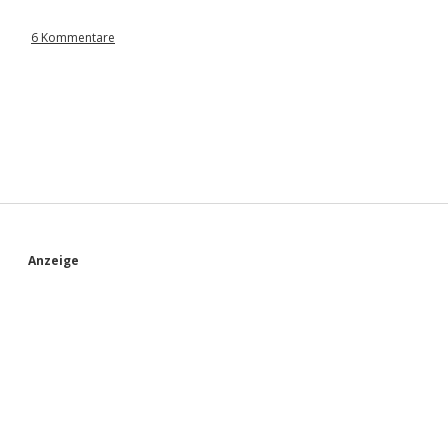
6 Kommentare
S
Anzeige
i
d
e