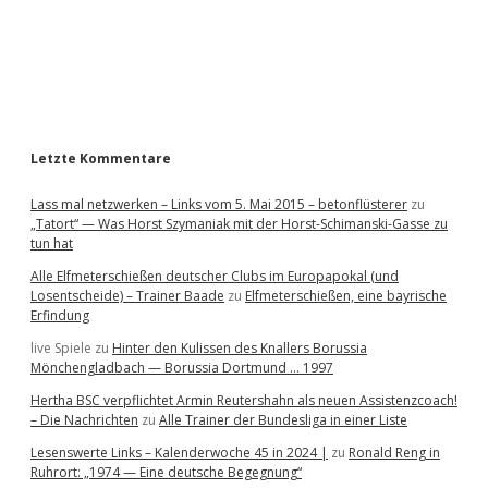
b
a
r
Letzte Kommentare
Lass mal netzwerken – Links vom 5. Mai 2015 – betonflüsterer
zu
„Tatort“ — Was Horst Szymaniak mit der Horst-Schimanski-Gasse zu
tun hat
Alle Elfmeterschießen deutscher Clubs im Europapokal (und
Losentscheide) – Trainer Baade
zu
Elfmeterschießen, eine bayrische
Erfindung
live Spiele
zu
Hinter den Kulissen des Knallers Borussia
Mönchengladbach — Borussia Dortmund … 1997
Hertha BSC verpflichtet Armin Reutershahn als neuen Assistenzcoach!
– Die Nachrichten
zu
Alle Trainer der Bundesliga in einer Liste
Lesenswerte Links – Kalenderwoche 45 in 2024 |
zu
Ronald Reng in
Ruhrort: „1974 — Eine deutsche Begegnung“