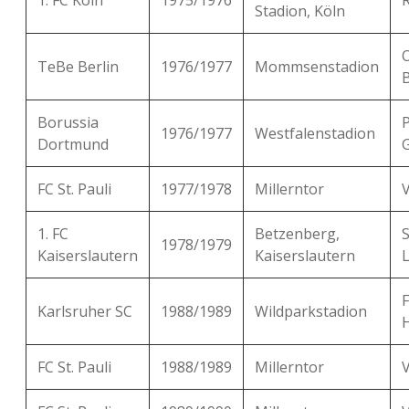
1. FC Köln
1975/1976
R
Stadion, Köln
TeBe Berlin
1976/1977
Mommsenstadion
B
Borussia
P
1976/1977
Westfalenstadion
Dortmund
FC St. Pauli
1977/1978
Millerntor
1. FC
Betzenberg,
1978/1979
Kaiserslautern
Kaiserslautern
Karlsruher SC
1988/1989
Wildparkstadion
FC St. Pauli
1988/1989
Millerntor