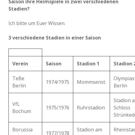
Saison ihre Heimspiele in zwei verschiedenen
Stadien?
Ich bitte um Euer Wissen.
3 verschiedene Stadien in einer Saison
Verein
Saison
Stadion 1
Stadion 
TeBe
Olympias
1974/1975
Mommsenst.
Berlin
Berlin
Stadion 
VfL
1975/1976
Ruhrstadion
Schloss
Bochum
Strünked
Borussia
Stadion am
Rheinsta
1977/1978