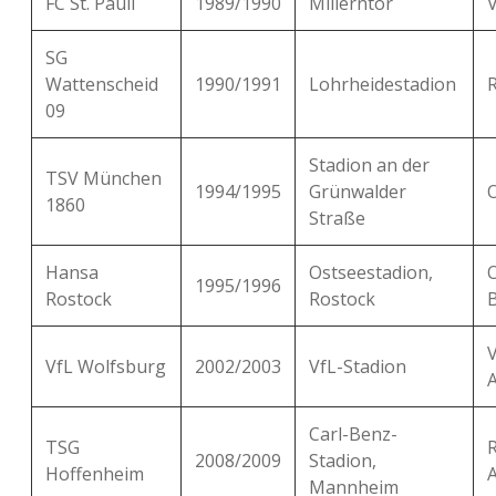
FC St. Pauli
1989/1990
Millerntor
SG
Wattenscheid
1990/1991
Lohrheidestadion
09
Stadion an der
TSV München
1994/1995
Grünwalder
1860
Straße
Hansa
Ostseestadion,
1995/1996
Rostock
Rostock
B
VfL Wolfsburg
2002/2003
VfL-Stadion
Carl-Benz-
TSG
2008/2009
Stadion,
Hoffenheim
Mannheim