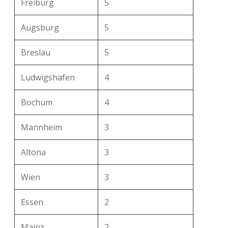
Freiburg
5
Augsburg
5
Breslau
5
Ludwigshafen
4
Bochum
4
Mannheim
3
Altona
3
Wien
3
Essen
2
Mainz
2