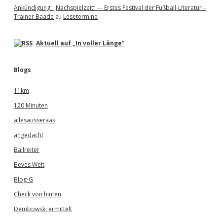
Ankündigung: „Nachspielzeit“ — Erstes Festival der Fußball-Literatur –
Trainer Baade
zu
Lesetermine
Aktuell auf „In voller Länge“
Blogs
11km
120 Minuten
allesausseraas
angedacht
Ballreiter
Beves Welt
Blog-G
Check von hinten
Dembowski ermittelt