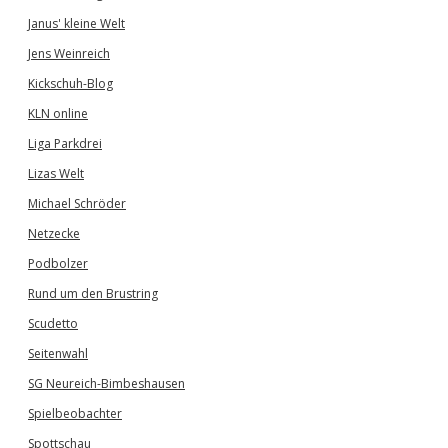
Janus' kleine Welt
Jens Weinreich
Kickschuh-Blog
KLN online
Liga Parkdrei
Lizas Welt
Michael Schröder
Netzecke
Podbolzer
Rund um den Brustring
Scudetto
Seitenwahl
SG Neureich-Bimbeshausen
Spielbeobachter
Spottschau