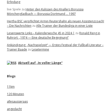
Erfindung
live Spiele
zu
Hinter den Kulissen des Knallers Borussia
Mönchengladbach — Borussia Dortmund … 1997
Hertha BSC verpflichtet Armin Reutershahn als neuen Assistenzcoach!
– Die Nachrichten
zu
Alle Trainer der Bundesliga in einer Liste
Lesenswerte Links – Kalenderwoche 45 in 2024 |
zu
Ronald Reng in
Ruhrort: „1974 — Eine deutsche Begegnung“
Ankündigung: „Nachspielzeit“ — Erstes Festival der Fußball-Literatur –
Trainer Baade
zu
Lesetermine
Aktuell auf „In voller Länge“
Blogs
11km
120 Minuten
allesausseraas
angedacht