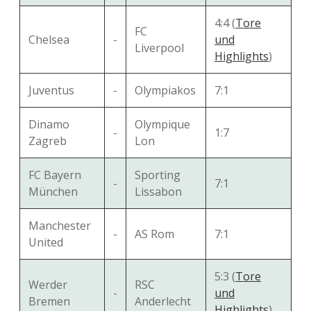
4:4 (
Tore
FC
Chelsea
-
und
Liverpool
Highlights
)
Juventus
-
Olympiakos
7:1
Dinamo
Olympique
-
1:7
Zagreb
Lon
FC Bayern
Sporting
-
7:1
München
Lissabon
Manchester
-
AS Rom
7:1
United
5:3 (
Tore
Werder
RSC
-
und
Bremen
Anderlecht
Highlights
)