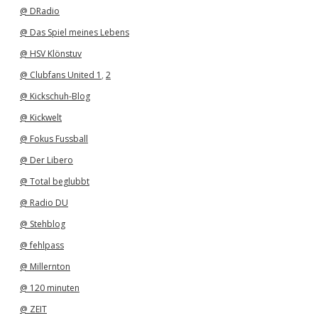
v
@ DRadio
@ Das Spiel meines Lebens
@ HSV Klönstuv
@ Clubfans United 1
,
2
@ Kickschuh-Blog
@ Kickwelt
@ Fokus Fussball
@ Der Libero
@ Total beglubbt
@ Radio DU
@ Stehblog
@ fehlpass
@ Millernton
@ 120 minuten
@ ZEIT