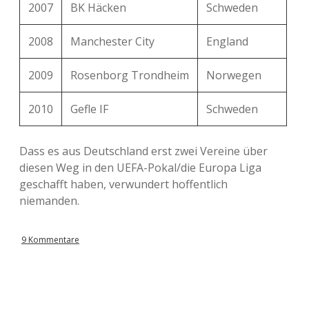
2007
BK Häcken
Schweden
FC Barcelona
–
Celtic
6:1
2008
Manchester City
England
1:6 (
Tore
FC Schalke 04
–
Real Madrid
und
2009
Rosenborg Trondheim
Norwegen
Highlights
)
2010
Gefle IF
Schweden
Schachtjar
BATE Barissov
–
0:7
Donezk
Dass es aus Deutschland erst zwei Vereine über
diesen Weg in den UEFA-Pokal/die Europa Liga
Sporting
FC Schalke 04
–
4:3
geschafft haben, verwundert hoffentlich
Lissabon
niemanden.
Real Madrid
–
FC Schalke 04
3:4
9 Kommentare
FC Bayern
Schachtjar
–
7:0
München
Donezk