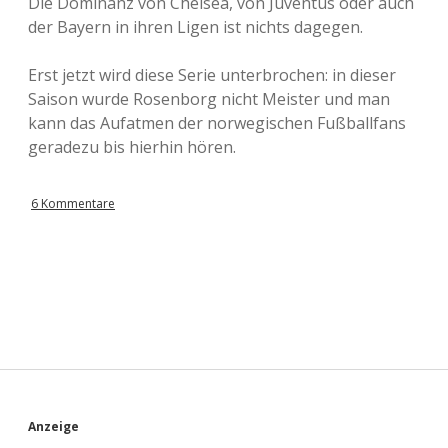
Die Dominanz von Chelsea, von Juventus oder auch
der Bayern in ihren Ligen ist nichts dagegen.
Erst jetzt wird diese Serie unterbrochen: in dieser
Saison wurde Rosenborg nicht Meister und man
kann das Aufatmen der norwegischen Fußballfans
geradezu bis hierhin hören.
6 Kommentare
S
Anzeige