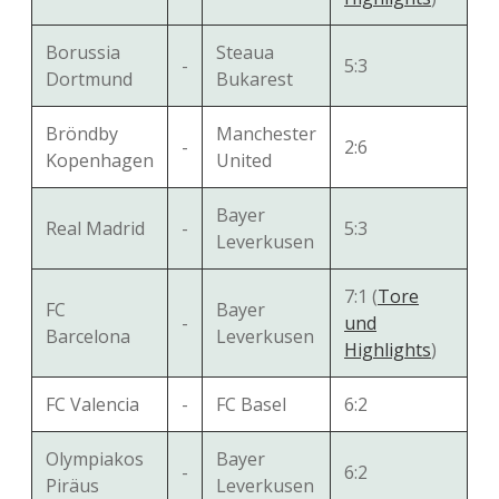
Borussia
Steaua
-
5:3
Dortmund
Bukarest
Bröndby
Manchester
-
2:6
Kopenhagen
United
Bayer
Real Madrid
-
5:3
Leverkusen
7:1 (
Tore
FC
Bayer
-
und
Barcelona
Leverkusen
Highlights
)
FC Valencia
-
FC Basel
6:2
Olympiakos
Bayer
-
6:2
Piräus
Leverkusen