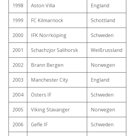
1998
Aston Villa
England
FC
Schachtjar
–
2:5
Nordsjaelland
Donezk
1999
FC Kilmarnock
Schottland
FC
2000
IFK Norrköping
Schweden
Chelsea
–
6:1
Nordsjaelland
2001
Schachzjor Salihorsk
Weißrussland
6:1 (Tore
FC Bayern
–
OSC Lille
und
2002
Brann Bergen
Norwegen
München
Highlights)
2003
Manchester City
England
Galatasaray
–
Real Madrid
1:6
2004
Östers IF
Schweden
Manchester
–
ZSKA Moskau
5:2
City
2005
Viking Stavanger
Norwegen
FC Bayern
2006
Gefle IF
Schweden
-
FC Basel
7:0
München