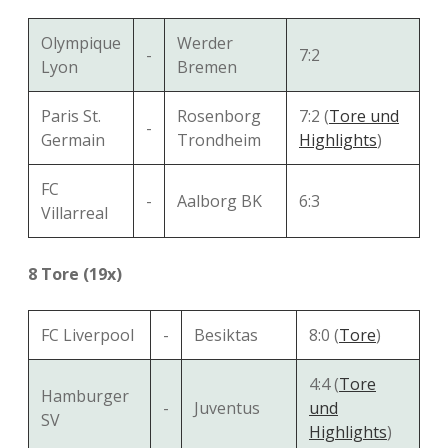
Olympique
Werder
-
7:2
Lyon
Bremen
Paris St.
Rosenborg
7:2 (
Tore und
-
Germain
Trondheim
Highlights
)
FC
-
Aalborg BK
6:3
Villarreal
8 Tore (19x)
FC Liverpool
-
Besiktas
8:0 (
Tore
)
4:4 (
Tore
Hamburger
-
Juventus
und
SV
Highlights
)