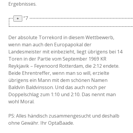
Ergebnisses.
“7
7 Tore (32x)
Der absolute Torrekord in diesem Wettbewerb,
wenn man auch den Europapokal der
Landesmeister mit einbezieht, liegt übrigens bei 14
FC Valencia
–
KRC Genk
7:0
Toren in der Partie vom September 1969 KR
Reykjavik – Feyenoord Rotterdam, die 2:12 endete.
FC Arsenal
–
Slavia Prag
7:0
Beide Ehrentreffer, wenn man so will, erzielte
übrigens ein Mann mit dem schönen Namen
Olympiakos
Juventus
–
7:0
Baldvin Baldvinsson. Und das auch noch per
Piräus
Doppelschlag zum 1:10 und 2:10. Das nennt man
wohl Moral.
Manchester
–
Real Madrid
4:3
United
PS: Alles händisch zusammengesucht und deshalb
ohne Gewähr. Ihr OptaBaade.
Olympique
–
FC Zürich
6:1
Marseille