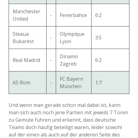
Manchester
-
Fenerbahce
6:2
United
Steaua
Olympique
-
3:5
Bukarest
Lyon
Dinamo
Real Madrid
-
6:2
Zagreb
FC Bayern
AS Rom
-
1:7
München
Und wenn man gerade schon mal dabei ist, kann
man sich auch noch jene Partien mit jeweils 7 Toren
zu Gemüte führen und erkennt, dass deutsche
Teams doch häufig beteiligt waren, leider sowohl
auf der einen als auch auf der anderen Seite des