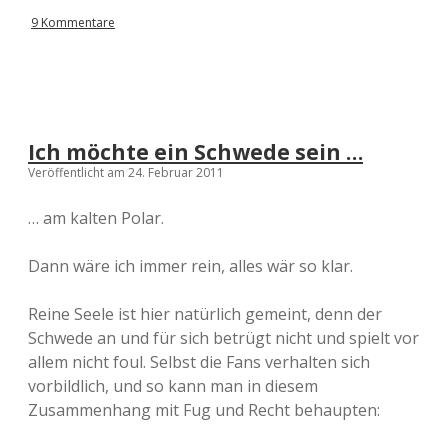
9 Kommentare
FC Valencia
–
KRC Genk
7:0
APOEL
Real Madrid
–
5:2
Nikosia
Ich möchte ein Schwede sein …
1. FC
Veröffentlicht am 24. Februar 2011
–
HJK Helsinki
5:2
Kaiserslautern
… am kalten Polar.
Werder
Dinamo
–
5:2
Bremen
Minsk
Dann wäre ich immer rein, alles wär so klar.
5:2 (
Tore
Reine Seele ist hier natürlich gemeint, denn der
Ajax
FC Bayern
–
und
Schwede an und für sich betrügt nicht und spielt vor
Amsterdam
München
Highlights
)
allem nicht foul. Selbst die Fans verhalten sich
vorbildlich, und so kann man in diesem
Zusammenhang mit Fug und Recht behaupten:
Real Madrid
–
Ferencvaros
6:1