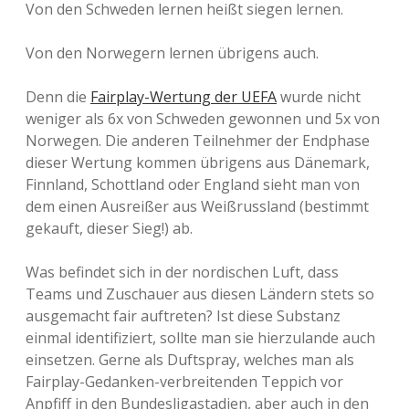
Von den Schweden lernen heißt siegen lernen.
Real Madrid
–
Sturm Graz
6:1
Von den Norwegern lernen übrigens auch.
Willem II
–
Sparta Prag
3:4
Tilburg
Denn die
Fairplay-Wertung der UEFA
wurde nicht
weniger als 6x von Schweden gewonnen und 5x von
Spartak
Sparta Prag
–
5:2
Norwegen. Die anderen Teilnehmer der Endphase
Moskau
dieser Wertung kommen übrigens aus Dänemark,
Finnland, Schottland oder England sieht man von
FC Valencia
–
Lazio Rom
5:2
dem einen Ausreißer aus Weißrussland (bestimmt
gekauft, dieser Sieg!) ab.
Rosenborg
Helsingborgs
-
6:1
Trondheim
IF
Was befindet sich in der nordischen Luft, dass
Teams und Zuschauer aus diesen Ländern stets so
Deportivo La
Paris St.
–
4:3
ausgemacht fair auftreten? Ist diese Substanz
Coruna
Germain
einmal identifiziert, sollte man sie hierzulande auch
einsetzen. Gerne als Duftspray, welches man als
Celtic
–
Juventus
4:3
Fairplay-Gedanken-verbreitenden Teppich vor
Anpfiff in den Bundesligastadien, aber auch in den