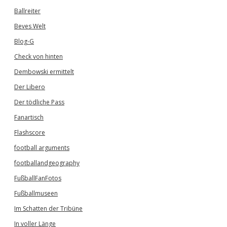
Ballreiter
Beves Welt
Blog-G
Check von hinten
Dembowski ermittelt
Der Libero
Der tödliche Pass
Fanartisch
Flashscore
football arguments
footballandgeography
FußballFanFotos
Fußballmuseen
Im Schatten der Tribüne
In voller Länge