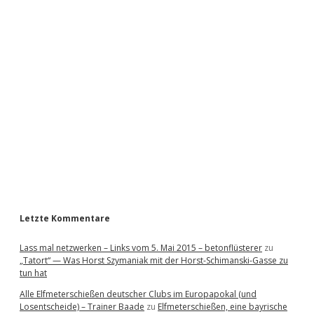
i
d
e
b
a
r
Letzte Kommentare
Lass mal netzwerken – Links vom 5. Mai 2015 – betonflüsterer
zu
„Tatort“ — Was Horst Szymaniak mit der Horst-Schimanski-Gasse zu
tun hat
Alle Elfmeterschießen deutscher Clubs im Europapokal (und
Losentscheide) – Trainer Baade
zu
Elfmeterschießen, eine bayrische