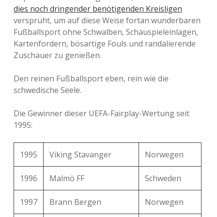
VSC Debrecen
–
AC Florenz
3:4
dies noch dringender benötigenden Kreisligen
versprüht, um auf diese Weise fortan wunderbaren
VSC
AC Florenz
–
5:2
Fußballsport ohne Schwalben, Schauspieleinlagen,
Debrecen
Kartenfordern, bösartige Fouls und randalierende
Zuschauer zu genießen.
Tottenham
Inter Mailand
–
4:3
Hotspur
Den reinen Fußballsport eben, rein wie die
schwedische Seele.
Olympique
Benfica
–
4:3
Lyon
Die Gewinner dieser UEFA-Fairplay-Wertung seit
1995:
FC Valencia
–
Bursaspor
6:1
1995
Viking Stavanger
Olympique
Norwegen
MSK Zilina
–
0:7
Marseille
1996
Malmö FF
Schweden
2:5 (
Tore
Inter
–
FC Schalke 04
und
1997
Brann Bergen
Norwegen
Highlights
)