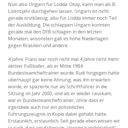
Nun also Ungarn für Lodda. Okay, kann man als B-
Lizenzjahr durchgehen lassen. Ungarn ist nicht
gerade erstklassig, also für Lodda immer noch Teil
der Ausbildung. Die schlappen Ungarn konnten
gerade mal den DFB schlagen in den letzten
Monaten, ansonsten gab es hohe Niederlagen
gegen Brasilien und andere.
4 Jahre. Franz war noch nicht mal 4 Jahre nicht mehr
aktiver Fußballer, als er Mitte 1984
Bundesteamcheftrainer wurde. Rudi hingegen hatte
überhaupt gar keine Ahnung, was ihn erwarten
würde, er spazierte nur als Schriftführer in die
Sitzung im Jahr 2000, und als er wieder rauskam,
war er Bundesteamcheftrainer, ohne dass er
irgendwie auch nur ein polizeiliches
Führungszeugnis in Kopie dabei gehabt hätte.
Erstaunlich, erstaunlich. Seit gerade eben wissen wir
ja auch, dass ein Kriterium „Vereinszugehörigkeit“