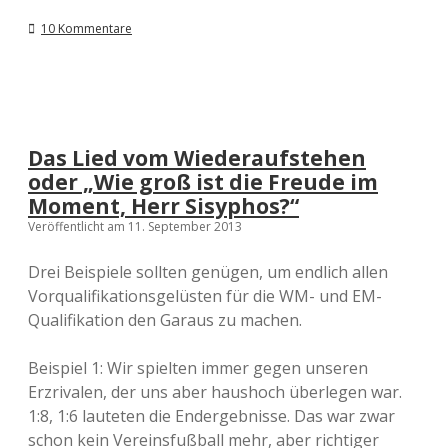
s
w
10 Kommentare
e
r
t
u
n
g
d
Das Lied vom Wiederaufstehen
e
oder „Wie groß ist die Freude im
r
P
Moment, Herr Sisyphos?“
r
Veröffentlicht am 11. September 2013
o
g
Drei Beispiele sollten genügen, um endlich allen
n
o
Vorqualifikationsgelüsten für die WM- und EM-
s
Qualifikation den Garaus zu machen.
e
n
d
Beispiel 1: Wir spielten immer gegen unseren
e
Erzrivalen, der uns aber haushoch überlegen war.
r
1:8, 1:6 lauteten die Endergebnisse. Das war zwar
E
M
schon kein Vereinsfußball mehr, aber richtiger