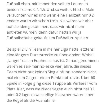
-
Fußball eben, mit immer den selben Leuten in
Q
beiden Teams. 0:4. 1:5. Und so weiter. Etliche Male
u
a
versuchten wir es und wenn eine Halbzeit nur 0:2
l
endete waren wir schon froh. Nie wären wir aber
i
auf die Idee gekommen, dass wir nicht mehr
g
r
antreten würden, denn dafür hatten wir ja
u
Fußballschuhe gekauft: um Fußball zu spielen.
p
p
e
Beispiel 2: Ein Team in meiner Liga hatte letztens
n
eine längere Durststrecke zu überwinden. Wobei
„länger“ da ein Euphemismus ist. Genau genommen
waren es san-marino-eske vier Jahre, die dieses
Team nicht nur keinen Sieg einfuhr, sondern nicht
mal einem Gegner einen Punkt abtrotzte. Über 60
Spiele in Folge ging diese Truppe als Verlierer vom
Platz. Klar, dass die Niederlagen auch nicht bei 0:1
oder 0:2 lagen, zweistellige Klatschen waren eher
die Regel als die Ausnahme.