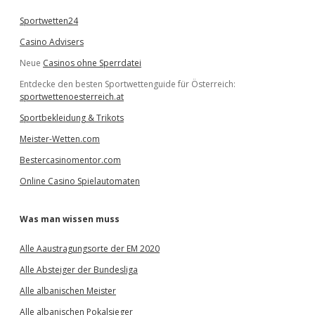
n
Sportwetten24
Casino Advisers
Neue
Casinos ohne Sperrdatei
Entdecke den besten Sportwettenguide für Österreich:
sportwettenoesterreich.at
Sportbekleidung & Trikots
Meister-Wetten.com
Bestercasinomentor.com
Online Casino Spielautomaten
Was man wissen muss
Alle Aaustragungsorte der EM 2020
Alle Absteiger der Bundesliga
Alle albanischen Meister
Alle albanischen Pokalsieger