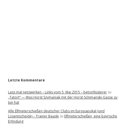
i
d
e
b
a
r
Letzte Kommentare
Lass mal netzwerken – Links vom 5. Mai 2015 – betonflüsterer
zu
„Tatort“ — Was Horst Szymaniak mit der Horst-Schimanski-Gasse zu
tun hat
Alle Elfmeterschießen deutscher Clubs im Europapokal (und
Losentscheide) – Trainer Baade
zu
Elfmeterschießen, eine bayrische
Erfindung