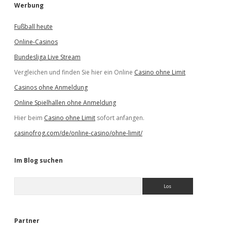
Werbung
Fußball heute
Online-Casinos
Bundesliga Live Stream
Vergleichen und finden Sie hier ein Online
Casino ohne Limit
Casinos ohne Anmeldung
Online Spielhallen ohne Anmeldung
Hier beim
Casino ohne Limit
sofort anfangen.
casinofrog.com/de/online-casino/ohne-limit/
Im Blog suchen
S
u
c
h
e
Partner