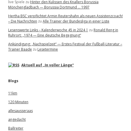
live Spiele
zu
Hinter den Kulissen des Knallers Borussia
Mönchengladbach — Borussia Dortmund … 1997
Hertha BSC verpflichtet Armin Reutershahn als neuen Assistenzcoach!
– Die Nachrichten
zu
Alle Trainer der Bundesliga in einer Liste
Lesenswerte Links – Kalenderwoche 45 in 2024 |
zu
Ronald Reng in
Ruhrort: „1974 — Eine deutsche Begegnung“
Ankündigung: „Nachspielzeit“ — Erstes Festival der Fußball-Literatur –
Trainer Baade
zu
Lesetermine
Aktuell auf „In voller Länge“
Blogs
11km
120 Minuten
allesausseraas
angedacht
Ballreiter