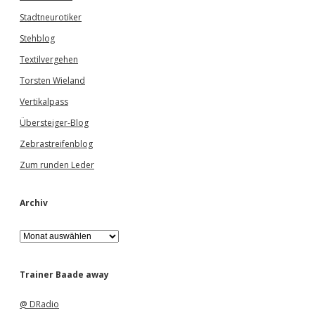
Stadtneurotiker
Stehblog
Textilvergehen
Torsten Wieland
Vertikalpass
Übersteiger-Blog
Zebrastreifenblog
Zum runden Leder
Archiv
A
r
c
h
Trainer Baade away
i
v
@ DRadio