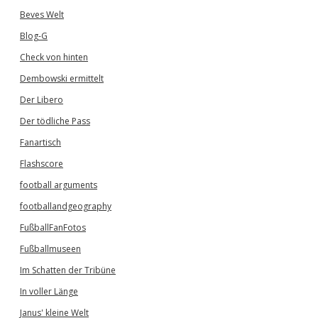
Beves Welt
Blog-G
Check von hinten
Dembowski ermittelt
Der Libero
Der tödliche Pass
Fanartisch
Flashscore
football arguments
footballandgeography
FußballFanFotos
Fußballmuseen
Im Schatten der Tribüne
In voller Länge
Janus' kleine Welt