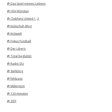
@ Das Spiel meines Lebens
@ HSV Klönstuv
@ Clubfans United 1
,
2
@ Kickschuh-Blog
@ Kickwelt
@ Fokus Fussball
@ Der Libero
@ Total beglubbt
@ Radio DU
@ Stehblog
@ fehlpass
@ Millernton
@ 120 minuten
@ ZEIT