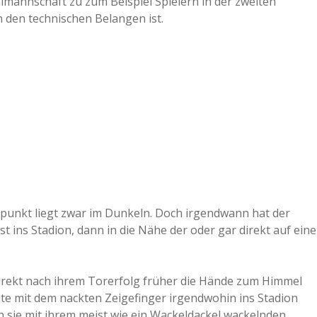
mannschaft zu zum Beispiel Spielern in der zweiten
 den technischen Belangen ist.
tpunkt liegt zwar im Dunkeln. Doch irgendwann hat der
t ins Stadion, dann in die Nähe der oder gar direkt auf eine
 direkt nach ihrem Torerfolg früher die Hände zum Himmel
te mit dem nackten Zeigefinger irgendwohin ins Stadion
in sie mit ihrem meist wie ein Wackeldackel wackelnden