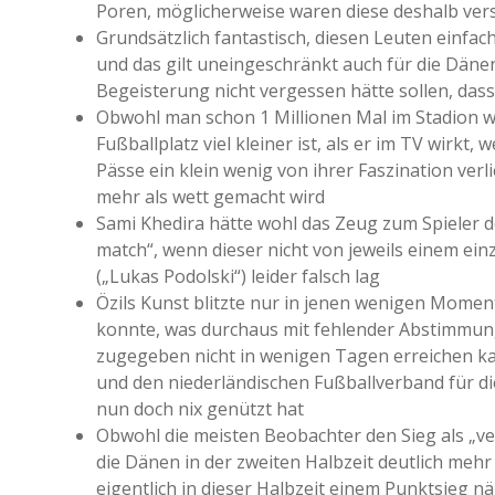
Poren, möglicherweise waren diese deshalb vers
Grundsätzlich fantastisch, diesen Leuten einfa
und das gilt uneingeschränkt auch für die Dän
Begeisterung nicht vergessen hätte sollen, das
Obwohl man schon 1 Millionen Mal im Stadion wa
Fußballplatz viel kleiner ist, als er im TV wirkt,
Pässe ein klein wenig von ihrer Faszination ve
mehr als wett gemacht wird
Sami Khedira hätte wohl das Zeug zum Spieler 
match“, wenn dieser nicht von jeweils einem ein
(„Lukas Podolski“) leider falsch lag
Özils Kunst blitzte nur in jenen wenigen Mome
konnte, was durchaus mit fehlender Abstimmun
zugegeben nicht in wenigen Tagen erreichen ka
und den niederländischen Fußballverband für di
nun doch nix genützt hat
Obwohl die meisten Beobachter den Sieg als „ver
die Dänen in der zweiten Halbzeit deutlich mehr
eigentlich in dieser Halbzeit einem Punktsieg 