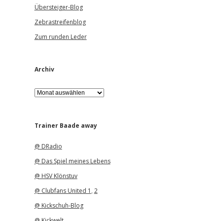
Übersteiger-Blog
Zebrastreifenblog
Zum runden Leder
Archiv
A
r
c
h
i
Trainer Baade away
v
@ DRadio
@ Das Spiel meines Lebens
@ HSV Klönstuv
@ Clubfans United 1
,
2
@ Kickschuh-Blog
@ Kickwelt