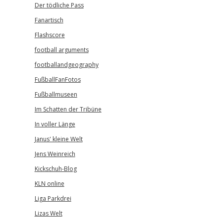
Der tödliche Pass
Fanartisch
Flashscore
football arguments
footballandgeography
FußballFanFotos
Fußballmuseen
Im Schatten der Tribüne
In voller Länge
Janus' kleine Welt
Jens Weinreich
Kickschuh-Blog
KLN online
Liga Parkdrei
Lizas Welt