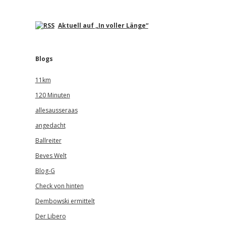
Aktuell auf „In voller Länge“
Blogs
11km
120 Minuten
allesausseraas
angedacht
Ballreiter
Beves Welt
Blog-G
Check von hinten
Dembowski ermittelt
Der Libero