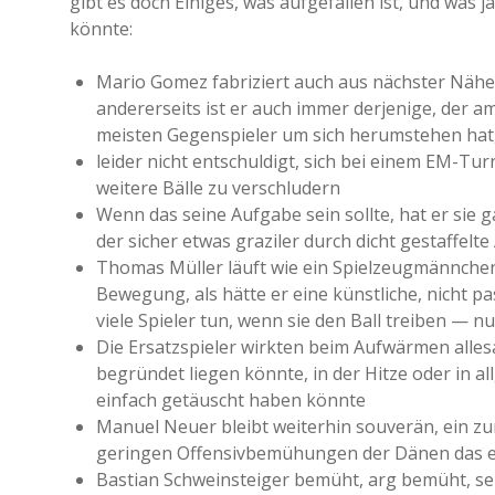
gibt es doch Einiges, was aufgefallen ist, und was
könnte:
Mario Gomez fabriziert auch aus nächster Näh
andererseits ist er auch immer derjenige, der a
meisten Gegenspieler um sich herumstehen hat
leider nicht entschuldigt, sich bei einem EM-Tur
weitere Bälle zu verschludern
Wenn das seine Aufgabe sein sollte, hat er sie 
der sicher etwas graziler durch dicht gestaffel
Thomas Müller läuft wie ein Spielzeugmännchen
Bewegung, als hätte er eine künstliche, nicht p
viele Spieler tun, wenn sie den Ball treiben — 
Die Ersatzspieler wirkten beim Aufwärmen allesa
begründet liegen könnte, in der Hitze oder in
einfach getäuscht haben könnte
Manuel Neuer bleibt weiterhin souverän, ein zur
geringen Offensivbemühungen der Dänen das ein
Bastian Schweinsteiger bemüht, arg bemüht, sei