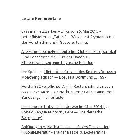
r
Letzte Kommentare
Lass mal netzwerken – Links vom 5. Mai 2015 –
betonflüsterer
zu
„Tatort“ — Was Horst Szymaniak mit
der Horst-Schimanski-Gasse zu tun hat
Alle Elfmeterschießen deutscher Clubs im Europapokal
(und Losentscheide) – Trainer Baade
zu
Elfmeterschießen, eine bayrische Erfindung
live Spiele
zu
Hinter den Kulissen des Knallers Borussia
Mönchengladbach — Borussia Dortmund … 1997
Hertha BSC verpflichtet Armin Reutershahn als neuen
Assistenzcoach! – Die Nachrichten
zu
Alle Trainer der
Bundesliga in einer Liste
Lesenswerte Links – Kalenderwoche 45 in 2024 |
zu
Ronald Reng in Ruhrort: „1974 — Eine deutsche
Begegnung“
Ankündigung: „Nachspielzeit“ — Erstes Festival der
Fußball-Literatur – Trainer Baade
zu
Lesetermine