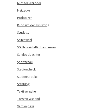
Michael Schröder
Netzecke
Podbolzer
Rund um den Brustring
Scudetto
Seitenwahl
SG Neureich-Bimbeshausen
Spielbeobachter
Spottschau
Stadioncheck
Stadtneurotiker
Stehblog
Textilvergehen
Torsten Wieland
Vertikalpass