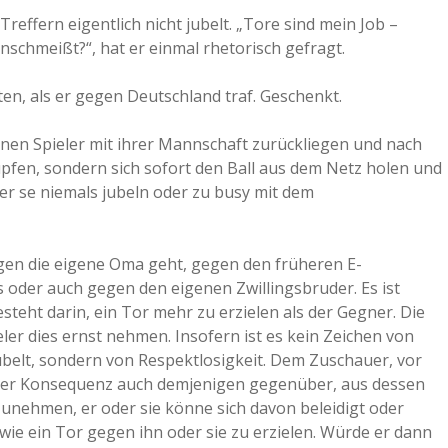
reffern eigentlich nicht jubelt. „Tore sind mein Job –
a
inschmeißt?“, hat er einmal rhetorisch gefragt.
a
en, als er gegen Deutschland traf. Geschenkt.
enen Spieler mit ihrer Mannschaft zurückliegen und nach
d
üpfen, sondern sich sofort den Ball aus dem Netz holen und
per se niemals jubeln oder zu busy mit dem
e
gegen die eigene Oma geht, gegen den früheren E-
oder auch gegen den eigenen Zwillingsbruder. Es ist
esteht darin, ein Tor mehr zu erzielen als der Gegner. Die
ler dies ernst nehmen. Insofern ist es kein Zeichen von
ubelt, sondern von Respektlosigkeit. Dem Zuschauer, vor
tzter Konsequenz auch demjenigen gegenüber, aus dessen
zunehmen, er oder sie könne sich davon beleidigt oder
 wie ein Tor gegen ihn oder sie zu erzielen. Würde er dann