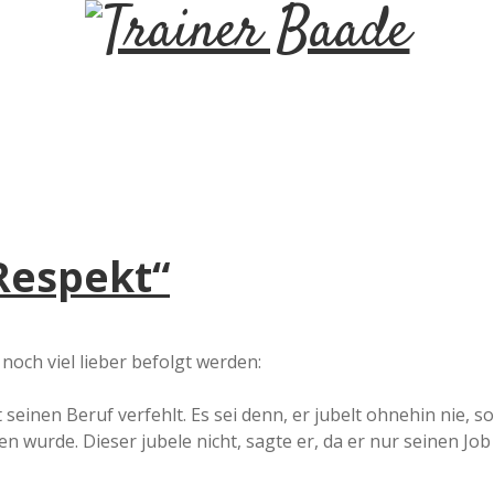
T
r
a
i
Respekt“
n
e
noch viel lieber befolgt werden:
r
 seinen Beruf verfehlt. Es sei denn, er jubelt ohnehin nie, so
 wurde. Dieser jubele nicht, sagte er, da er nur seinen Job
B