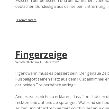
zwischen der deutschen und der dänischen National
deutschen Bundesliga aus der selben Entfernung in
3 Kommentare
Fingerzeige
Veröffentlicht am 16. März 2012
Irgendwann muss es passiert sein. Der genaue Zei
Fußballgott seinen Platz aus dem Fußballhimmel ers
der beiden Trainerbänke verlegt.
Anders ist es nicht zu erklären, dass Torschützen
reckten und auf und ab sprangen. Während sie heu
zeigen und oft extrem agitiert dorthin laufen, woh