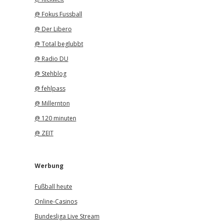
@ Fokus Fussball
@ Der Libero
@ Total beglubbt
@ Radio DU
@ Stehblog
@ fehlpass
@ Millernton
@ 120 minuten
@ ZEIT
Werbung
Fußball heute
Online-Casinos
Bundesliga Live Stream