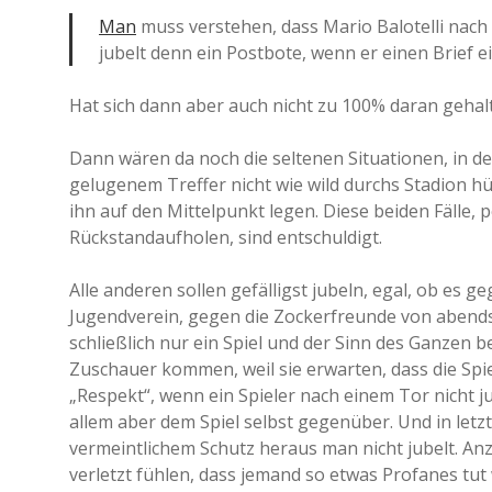
Man
muss verstehen, dass Mario Balotelli nach T
jubelt denn ein Postbote, wenn er einen Brief e
Hat sich dann aber auch nicht zu 100% daran gehalt
Dann wären da noch die seltenen Situationen, in d
gelugenem Treffer nicht wie wild durchs Stadion h
ihn auf den Mittelpunkt legen. Diese beiden Fälle, 
Rückstandaufholen, sind entschuldigt.
Alle anderen sollen gefälligst jubeln, egal, ob es 
Jugendverein, gegen die Zockerfreunde von abends 
schließlich nur ein Spiel und der Sinn des Ganzen b
Zuschauer kommen, weil sie erwarten, dass die Spie
„Respekt“, wenn ein Spieler nach einem Tor nicht j
allem aber dem Spiel selbst gegenüber. Und in le
vermeintlichem Schutz heraus man nicht jubelt. An
verletzt fühlen, dass jemand so etwas Profanes tut