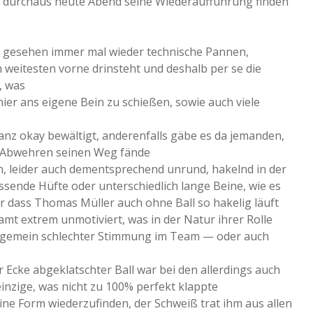
 ja durchaus heute Abend seine Wiederaufführung finden
e gesehen immer mal wieder technische Pannen,
m weitesten vorne drinsteht und deshalb per se die
, was
nier ans eigene Bein zu schießen, sowie auch viele
ganz okay bewältigt, anderenfalls gäbe es da jemanden,
te Abwehren seinen Weg fände
, leider auch dementsprechend unrund, hakelnd in der
assende Hüfte oder unterschiedlich lange Beine, wie es
nur dass Thomas Müller auch ohne Ball so hakelig läuft
mt extrem unmotiviert, was in der Natur ihrer Rolle
 allgemein schlechter Stimmung im Team — oder auch
 Ecke abgeklatschter Ball war bei den allerdings auch
zige, was nicht zu 100% perfekt klappte
ne Form wiederzufinden, der Schweiß trat ihm aus allen