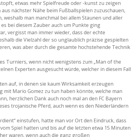
topft, etwas mehr Spielfreude oder -kunst zu zeigen
ch aus nächster Nähe beim Fußballspielen zuzuschauen,
en, weshalb man manchmal bei allem Staunen und aller
s es bei diesem Zauber auch um Punkte ging
r, vergisst man immer wieder, dass der echte
 weshalb die Vielzahl der so unglaublich präzise gespielten
rlieren, was aber durch die gesamte hochstehende Technik
des Turniers, wenn nicht wenigstens zum „Man of the
zelnen Experten ausgesucht würde, welcher in diesem Fall
nten auf, in denen sie kaum Wirksamkeit erzeugen
g mit Mario Gomez zu tun haben könnte, welche man
nn, herzlichen Dank auch noch mal an den FC Bayern
eses trojanische Pferd, auch wenn es den Niederländern
dient“ einstufen, hatte man vor Ort den Eindruck, dass
 vom Spiel hatten und bis auf die letzten etwa 15 Minuten
näher waren, wenn auch die ganz großen