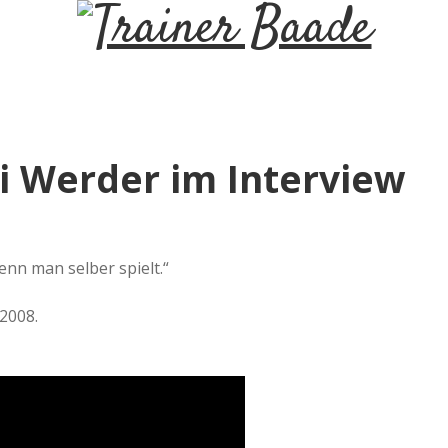
T
r
a
i Werder im Interview
i
n
nn man selber spielt.“
e
2008.
r
B