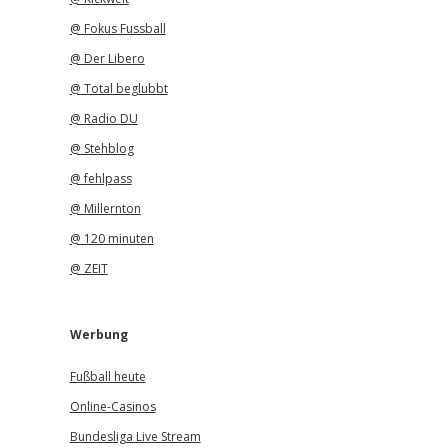
@ Fokus Fussball
@ Der Libero
@ Total beglubbt
@ Radio DU
@ Stehblog
@ fehlpass
@ Millernton
@ 120 minuten
@ ZEIT
Werbung
Fußball heute
Online-Casinos
Bundesliga Live Stream