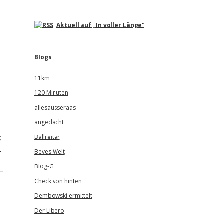
Aktuell auf „In voller Länge“
Blogs
11km
120 Minuten
allesausseraas
angedacht
Ballreiter
g
e
Beves Welt
Blog-G
Check von hinten
Dembowski ermittelt
Der Libero