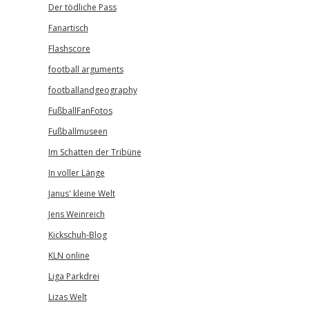
Der tödliche Pass
Fanartisch
Flashscore
football arguments
footballandgeography
FußballFanFotos
Fußballmuseen
Im Schatten der Tribüne
In voller Länge
Janus' kleine Welt
Jens Weinreich
Kickschuh-Blog
KLN online
Liga Parkdrei
Lizas Welt