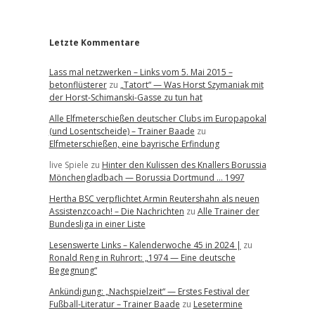
r
Letzte Kommentare
Lass mal netzwerken – Links vom 5. Mai 2015 –
betonflüsterer
zu
„Tatort“ — Was Horst Szymaniak mit
der Horst-Schimanski-Gasse zu tun hat
Alle Elfmeterschießen deutscher Clubs im Europapokal
(und Losentscheide) – Trainer Baade
zu
Elfmeterschießen, eine bayrische Erfindung
live Spiele
zu
Hinter den Kulissen des Knallers Borussia
Mönchengladbach — Borussia Dortmund … 1997
Hertha BSC verpflichtet Armin Reutershahn als neuen
Assistenzcoach! – Die Nachrichten
zu
Alle Trainer der
Bundesliga in einer Liste
Lesenswerte Links – Kalenderwoche 45 in 2024 |
zu
Ronald Reng in Ruhrort: „1974 — Eine deutsche
Begegnung“
Ankündigung: „Nachspielzeit“ — Erstes Festival der
Fußball-Literatur – Trainer Baade
zu
Lesetermine