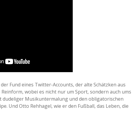
a
a
d
e
er der Fund eines Twitter-Accounts, der alte Schätzken aus
in Reinform, wobei es nicht nur um Sport, sondern auch ums
mit dudeliger Musikuntermalung und den obligatorischen
pe. Und Otto Rehhagel, wie er den Fußball, das Leben, die