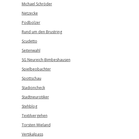
Michael Schröder
Netzecke
Podbolzer
Rund um den Brustring
Scudetto
Seitenwahl
SG Neureich-Bimbeshausen
Spielbeobachter
Spottschau
Stadioncheck
Stadtneurotiker
Stehblog
Textilvergehen
Torsten Wieland
Vertikalpass