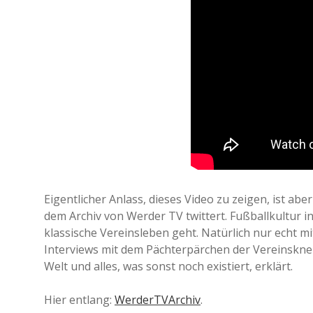
Eigentlicher Anlass, dieses Video zu zeigen, ist ab
dem Archiv von Werder TV twittert. Fußballkultur 
klassische Vereinsleben geht. Natürlich nur echt 
Interviews mit dem Pächterpärchen der Vereinsknei
Welt und alles, was sonst noch existiert, erklärt.
Hier entlang:
WerderTVArchiv
.