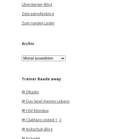
Übersteiger-Blog
Zebrastreifenblog
Zum runden Leder
Archiv
A
r
c
h
i
Trainer Baade away
v
@ DRadio
@ Das Spiel meines Lebens
@ HSV Klönstuv
@ Clubfans United 1
,
2
@ Kickschuh-Blog
@ Kickwelt