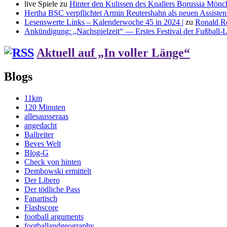
live Spiele
zu
Hinter den Kulissen des Knallers Borussia Mö
Hertha BSC verpflichtet Armin Reutershahn als neuen Assiste
Lesenswerte Links – Kalenderwoche 45 in 2024 |
zu
Ronald R
Ankündigung: „Nachspielzeit“ — Erstes Festival der Fußball-Li
Aktuell auf „In voller Länge“
Blogs
11km
120 Minuten
allesausseraas
angedacht
Ballreiter
Beves Welt
Blog-G
Check von hinten
Dembowski ermittelt
Der Libero
Der tödliche Pass
Fanartisch
Flashscore
football arguments
footballandgeography