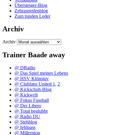
Übersteiger-Blog
Zebrastreifenblog
Zum runden Leder
Archiv
Archiv
Trainer Baade away
@ DRadio
@ Das Spiel meines Lebens
@ HSV Klönstuv
@ Clubfans United 1
,
2
@ Kickschuh-Blog
@ Kickwelt
@ Fokus Fussball
@ Der Libero
@ Total beglubbt
@ Radio DU
@ Stehblog
@ fehlpass
@ Millernton