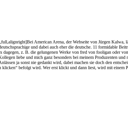
ull,alignright]Bei American Arena, der Webseite von Jürgen Kalwa, lä
e deutschsprachige und dabei auch eher die deutsche. 11 formidable Bei
ix dagegen, z. B. die gelungenen Werke von fred von fooligan oder von
alle Kollegen liebe und mich ganz besonders bei meinem Produzenten un
nlässen ja sonst nie gedankt wird, dabei machen sie doch den entscheid
klicken“ befolgt wird. Wer erst klickt und dann liest, wird mit einem 