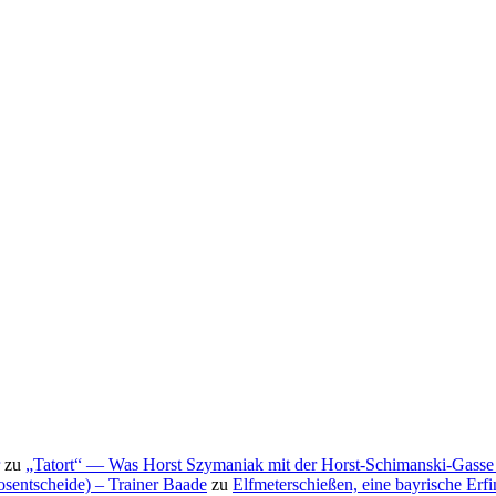
zu
„Tatort“ — Was Horst Szymaniak mit der Horst-Schimanski-Gasse 
osentscheide) – Trainer Baade
zu
Elfmeterschießen, eine bayrische Erf