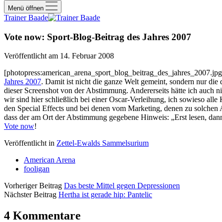
Menü öffnen
Trainer Baade
Vote now: Sport-Blog-Beitrag des Jahres 2007
Veröffentlicht am 14. Februar 2008
[photopress:american_arena_sport_blog_beitrag_des_jahres_2007.jpg,f
Jahres 2007
. Damit ist nicht die ganze Welt gemeint, sondern nur di
dieser Screenshot von der Abstimmung. Andererseits hätte ich auch n
wir sind hier schließlich bei einer Oscar-Verleihung, ich sowieso 
den Special Effects und bei denen vom Marketing, denen zu solchen A
dass der am Ort der Abstimmung gegebene Hinweis: „Erst lesen, dann 
Vote now
!
Veröffentlicht in
Zettel-Ewalds Sammelsurium
American Arena
fooligan
Vorheriger Beitrag
Das beste Mittel gegen Depressionen
Nächster Beitrag
Hertha ist gerade hip: Pantelic
4 Kommentare