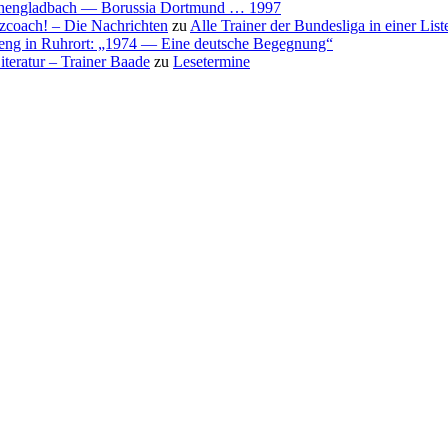
nchengladbach — Borussia Dortmund … 1997
nzcoach! – Die Nachrichten
zu
Alle Trainer der Bundesliga in einer List
eng in Ruhrort: „1974 — Eine deutsche Begegnung“
teratur – Trainer Baade
zu
Lesetermine