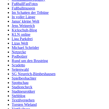
FußballFanFotos
Fußballmuseen
Im Schatten der Tribüne
In voller Länge
Janus' kleine Welt
Jens Weinreich
Kickschuh-Blog
KLN online
Liga Parkdrei
Lizas Welt
Michael Schröder
Netzecke
Podbolzer
Rund um den Brustring
Scudetto
Seitenwahl
SG Neureich-Bimbeshausen
Spielbeobachter
Spottschau
Stadioncheck
Stadtneurotiker
Stehblog
Textilvergehen
Torsten Wieland
Vertikalpass