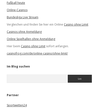
Fußball heute
Online-Casinos
Bundesliga Live Stream
Vergleichen und finden Sie hier ein Online
Casino ohne Limit
Casinos ohne Anmeldung
Online Spielhallen ohne Anmeldung
Hier beim
Casino ohne Limit
sofort anfangen.
casinofrog.com/de/online-casino/ohne-limit/
Im Blog suchen
S
u
c
h
e
Partner
n
Sportwetten24