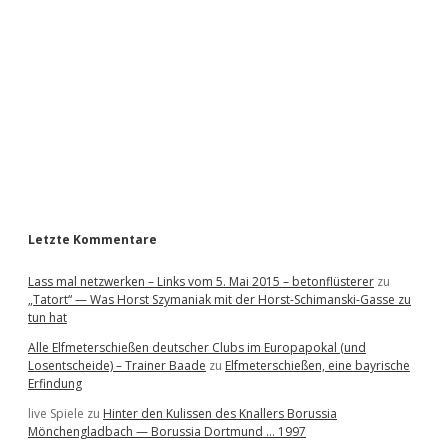
d
e
b
a
r
Letzte Kommentare
Lass mal netzwerken – Links vom 5. Mai 2015 – betonflüsterer
zu
„Tatort“ — Was Horst Szymaniak mit der Horst-Schimanski-Gasse zu
tun hat
Alle Elfmeterschießen deutscher Clubs im Europapokal (und
Losentscheide) – Trainer Baade
zu
Elfmeterschießen, eine bayrische
Erfindung
live Spiele
zu
Hinter den Kulissen des Knallers Borussia
Mönchengladbach — Borussia Dortmund … 1997