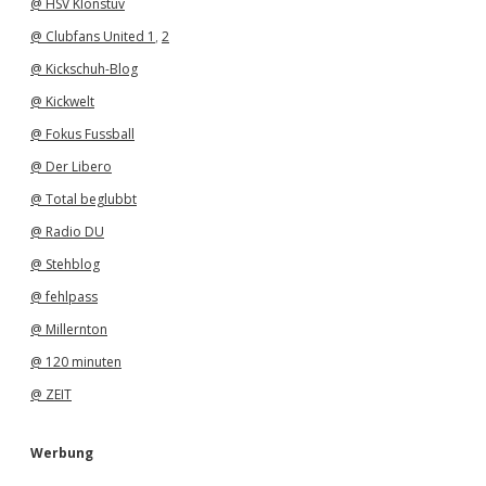
@ HSV Klönstuv
@ Clubfans United 1
,
2
@ Kickschuh-Blog
@ Kickwelt
@ Fokus Fussball
@ Der Libero
@ Total beglubbt
@ Radio DU
@ Stehblog
@ fehlpass
@ Millernton
@ 120 minuten
@ ZEIT
Werbung