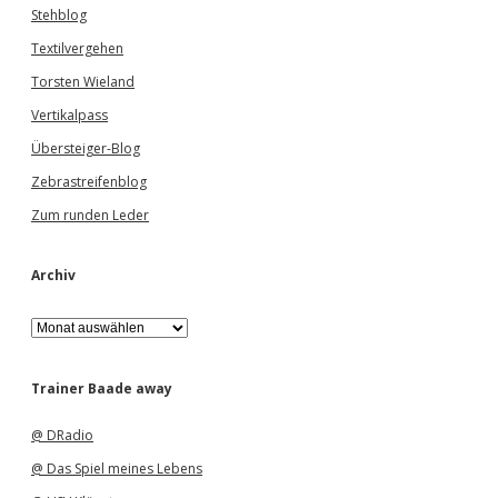
Stehblog
Textilvergehen
Torsten Wieland
Vertikalpass
Übersteiger-Blog
Zebrastreifenblog
Zum runden Leder
Archiv
A
r
c
h
Trainer Baade away
i
v
@ DRadio
@ Das Spiel meines Lebens