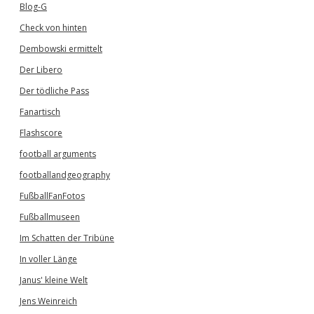
Blog-G
Check von hinten
Dembowski ermittelt
Der Libero
Der tödliche Pass
Fanartisch
Flashscore
football arguments
footballandgeography
FußballFanFotos
Fußballmuseen
Im Schatten der Tribüne
In voller Länge
Janus' kleine Welt
Jens Weinreich