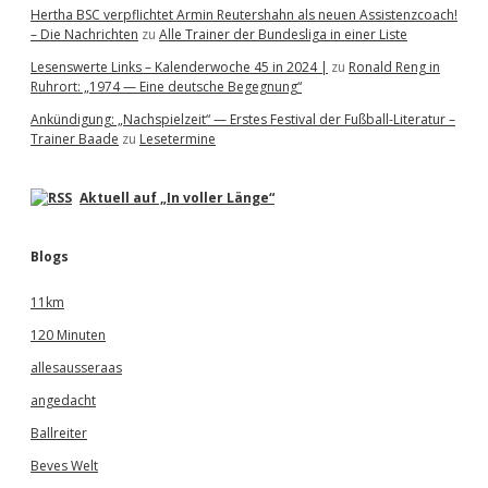
Hertha BSC verpflichtet Armin Reutershahn als neuen Assistenzcoach!
– Die Nachrichten
zu
Alle Trainer der Bundesliga in einer Liste
Lesenswerte Links – Kalenderwoche 45 in 2024 |
zu
Ronald Reng in
Ruhrort: „1974 — Eine deutsche Begegnung“
Ankündigung: „Nachspielzeit“ — Erstes Festival der Fußball-Literatur –
Trainer Baade
zu
Lesetermine
Aktuell auf „In voller Länge“
Blogs
11km
120 Minuten
allesausseraas
angedacht
Ballreiter
Beves Welt