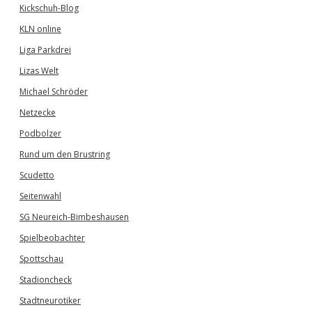
Kickschuh-Blog
KLN online
Liga Parkdrei
Lizas Welt
Michael Schröder
Netzecke
Podbolzer
Rund um den Brustring
Scudetto
Seitenwahl
SG Neureich-Bimbeshausen
Spielbeobachter
Spottschau
Stadioncheck
Stadtneurotiker