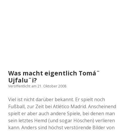
a
d
e
Was macht eigentlich Tomá¨
Ujfalu¨i?
Veröffentlicht am 21. Oktober 2008
Viel ist nicht darüber bekannt. Er spielt noch
Fußball, zur Zeit bei Atlético Madrid. Anscheinend
spielt er aber auch andere Spiele, bei denen man
sein letztes Hemd (und sogar Höschen) verlieren
kann. Anders sind höchst verstörende Bilder von