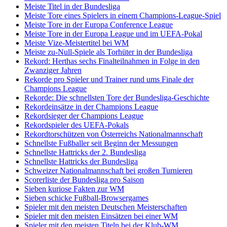
Meiste Titel in der Bundesliga
Meiste Tore eines Spielers in einem Champions-League-Spiel
Meiste Tore in der Europa Conference League
Meiste Tore in der Europa League und im UEFA-Pokal
Meiste Vize-Meistertitel bei WM
Meiste zu-Null-Spiele als Torhüter in der Bundesliga
Rekord: Herthas sechs Finalteilnahmen in Folge in den
Zwanziger Jahren
Rekorde pro Spieler und Trainer rund ums Finale der
Champions League
Rekorde: Die schnellsten Tore der Bundesliga-Geschichte
Rekordeinsätze in der Champions League
Rekordsieger der Champions League
Rekordspieler des UEFA-Pokals
Rekordtorschützen von Österreichs Nationalmannschaft
Schnellste Fußballer seit Beginn der Messungen
Schnellste Hattricks der 2. Bundesliga
Schnellste Hattricks der Bundesliga
Schweizer Nationalmannschaft bei großen Turnieren
Scorerliste der Bundesliga pro Saison
Sieben kuriose Fakten zur WM
Sieben schicke Fußball-Browsergames
Spieler mit den meisten Deutschen Meisterschaften
Spieler mit den meisten Einsätzen bei einer WM
Spieler mit den meisten Titeln bei der Klub-WM