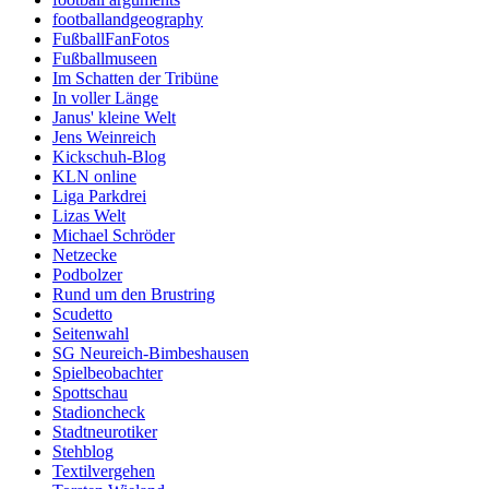
footballandgeography
FußballFanFotos
Fußballmuseen
Im Schatten der Tribüne
In voller Länge
Janus' kleine Welt
Jens Weinreich
Kickschuh-Blog
KLN online
Liga Parkdrei
Lizas Welt
Michael Schröder
Netzecke
Podbolzer
Rund um den Brustring
Scudetto
Seitenwahl
SG Neureich-Bimbeshausen
Spielbeobachter
Spottschau
Stadioncheck
Stadtneurotiker
Stehblog
Textilvergehen