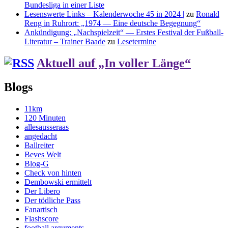
Bundesliga in einer Liste
Lesenswerte Links – Kalenderwoche 45 in 2024 |
zu
Ronald
Reng in Ruhrort: „1974 — Eine deutsche Begegnung“
Ankündigung: „Nachspielzeit“ — Erstes Festival der Fußball-
Literatur – Trainer Baade
zu
Lesetermine
Aktuell auf „In voller Länge“
Blogs
11km
120 Minuten
allesausseraas
angedacht
Ballreiter
Beves Welt
Blog-G
Check von hinten
Dembowski ermittelt
Der Libero
Der tödliche Pass
Fanartisch
Flashscore
football arguments