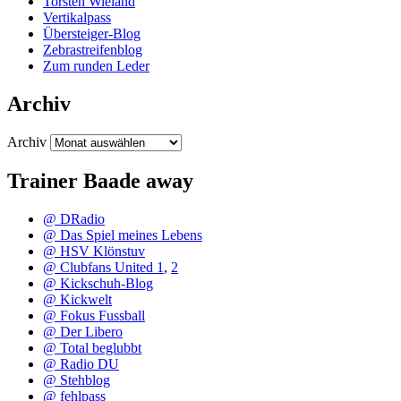
Torsten Wieland
Vertikalpass
Übersteiger-Blog
Zebrastreifenblog
Zum runden Leder
Archiv
Archiv
Trainer Baade away
@ DRadio
@ Das Spiel meines Lebens
@ HSV Klönstuv
@ Clubfans United 1
,
2
@ Kickschuh-Blog
@ Kickwelt
@ Fokus Fussball
@ Der Libero
@ Total beglubbt
@ Radio DU
@ Stehblog
@ fehlpass