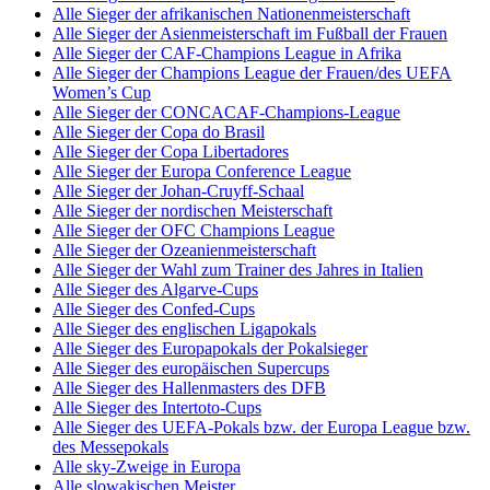
Alle Sieger der afrikanischen Nationenmeisterschaft
Alle Sieger der Asienmeisterschaft im Fußball der Frauen
Alle Sieger der CAF-Champions League in Afrika
Alle Sieger der Champions League der Frauen/des UEFA
Women’s Cup
Alle Sieger der CONCACAF-Champions-League
Alle Sieger der Copa do Brasil
Alle Sieger der Copa Libertadores
Alle Sieger der Europa Conference League
Alle Sieger der Johan-Cruyff-Schaal
Alle Sieger der nordischen Meisterschaft
Alle Sieger der OFC Champions League
Alle Sieger der Ozeanienmeisterschaft
Alle Sieger der Wahl zum Trainer des Jahres in Italien
Alle Sieger des Algarve-Cups
Alle Sieger des Confed-Cups
Alle Sieger des englischen Ligapokals
Alle Sieger des Europapokals der Pokalsieger
Alle Sieger des europäischen Supercups
Alle Sieger des Hallenmasters des DFB
Alle Sieger des Intertoto-Cups
Alle Sieger des UEFA-Pokals bzw. der Europa League bzw.
des Messepokals
Alle sky-Zweige in Europa
Alle slowakischen Meister