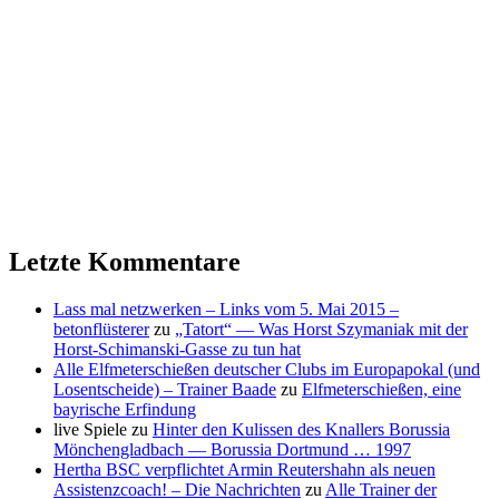
Letzte Kommentare
Lass mal netzwerken – Links vom 5. Mai 2015 –
betonflüsterer
zu
„Tatort“ — Was Horst Szymaniak mit der
Horst-Schimanski-Gasse zu tun hat
Alle Elfmeterschießen deutscher Clubs im Europapokal (und
Losentscheide) – Trainer Baade
zu
Elfmeterschießen, eine
bayrische Erfindung
live Spiele
zu
Hinter den Kulissen des Knallers Borussia
Mönchengladbach — Borussia Dortmund … 1997
Hertha BSC verpflichtet Armin Reutershahn als neuen
Assistenzcoach! – Die Nachrichten
zu
Alle Trainer der