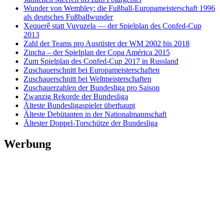
Wunder von Wembley: die Fußball-Europameisterschaft 1996
als deutsches Fußballwunder
Xequerê statt Vuvuzela — der Spielplan des Confed-Cup
2013
Zahl der Teams pro Ausrüster der WM 2002 bis 2018
Zincha – der Spielplan der Copa América 2015
Zum Spielplan des Confed-Cup 2017 in Russland
Zuschauerschnitt bei Europameisterschaften
Zuschauerschnitt bei Weltmeisterschaften
Zuschauerzahlen der Bundesliga pro Saison
Zwanzig Rekorde der Bundesliga
Älteste Bundesligaspieler überhaupt
Älteste Debütanten in der Nationalmannschaft
Ältester Doppel-Torschütze der Bundesliga
Werbung