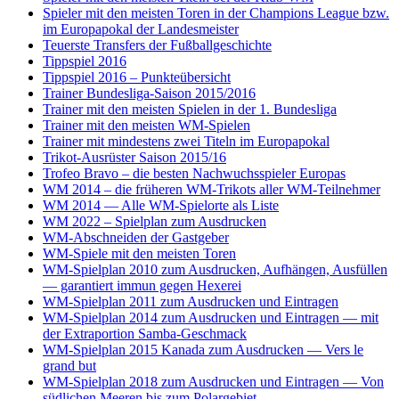
Spieler mit den meisten Toren in der Champions League bzw.
im Europapokal der Landesmeister
Teuerste Transfers der Fußballgeschichte
Tippspiel 2016
Tippspiel 2016 – Punkteübersicht
Trainer Bundesliga-Saison 2015/2016
Trainer mit den meisten Spielen in der 1. Bundesliga
Trainer mit den meisten WM-Spielen
Trainer mit mindestens zwei Titeln im Europapokal
Trikot-Ausrüster Saison 2015/16
Trofeo Bravo – die besten Nachwuchsspieler Europas
WM 2014 – die früheren WM-Trikots aller WM-Teilnehmer
WM 2014 — Alle WM-Spielorte als Liste
WM 2022 – Spielplan zum Ausdrucken
WM-Abschneiden der Gastgeber
WM-Spiele mit den meisten Toren
WM-Spielplan 2010 zum Ausdrucken, Aufhängen, Ausfüllen
— garantiert immun gegen Hexerei
WM-Spielplan 2011 zum Ausdrucken und Eintragen
WM-Spielplan 2014 zum Ausdrucken und Eintragen — mit
der Extraportion Samba-Geschmack
WM-Spielplan 2015 Kanada zum Ausdrucken — Vers le
grand but
WM-Spielplan 2018 zum Ausdrucken und Eintragen — Von
südlichen Meeren bis zum Polargebiet