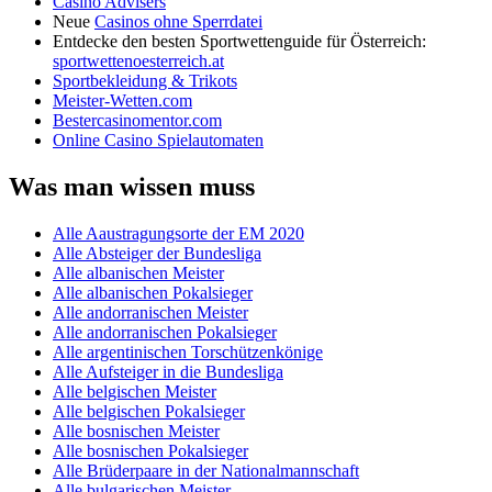
Casino Advisers
Neue
Casinos ohne Sperrdatei
Entdecke den besten Sportwettenguide für Österreich:
sportwettenoesterreich.at
Sportbekleidung & Trikots
Meister-Wetten.com
Bestercasinomentor.com
Online Casino Spielautomaten
Was man wissen muss
Alle Aaustragungsorte der EM 2020
Alle Absteiger der Bundesliga
Alle albanischen Meister
Alle albanischen Pokalsieger
Alle andorranischen Meister
Alle andorranischen Pokalsieger
Alle argentinischen Torschützenkönige
Alle Aufsteiger in die Bundesliga
Alle belgischen Meister
Alle belgischen Pokalsieger
Alle bosnischen Meister
Alle bosnischen Pokalsieger
Alle Brüderpaare in der Nationalmannschaft
Alle bulgarischen Meister