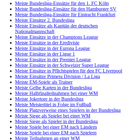
Meiste Bundesliga-Einsätze für den 1. FC Köln
Meiste Bundesliga-Einsätze für den Hamburger SV
Meiste Bundesliga-Einsätze für Eintracht Frankfurt
Meiste Einsätze 2. Bundesliga
Meiste Einsätze als Kapitän der deutschen
Nationalmannschaft
Meiste Einsätze in der Champions League
Meiste Einsätze in der Eredivisie
Meiste Einsätze in der Europa League
Meiste Einsätze in der Ligue 1
Meiste Einsätze in der Premier League
Meiste Einsätze in der Schweizer Super League
Meiste Einsätze in Pflichtspielen für den FC Liverpool
Meiste Einsätze Primera Division / La Liga
Meiste EM-Spiele als Trainer
Meiste Gelbe Karten in der Bundesliga
Meiste Halbfinalteilnahmen bei einer WM
Meiste Jokertore in der Bundesliga
Meiste Meistertitel in Folge im Fußball
Meiste Platzverweise eines Spielers in der Bundesliga
Meiste Siege als Spieler bei einer WM
Meiste Siege als Spieler in der Bundesliga
Meiste Spiele bei einer EM nach Ländern
Meiste Spiele bei einer EM nach Spielern
Meiste Teilnahmen an einer WM