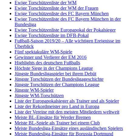
Ewige Torschützenliste der WM
Ewige Torschützenliste der WM der Frauen
Ewige Torschützenliste des FC Bayern München
Ewige Torschützenliste des FC Bayern München in der
Bundesliga
Ewige Torschützenliste Europapokal der Pokalsieger
Ewige Torschützenliste im DFB-Pokal
Fußball-Saison 2019/20 – Alle wichtigen Ereignisse im
Überblick
Fünf spektakuläre WM-Spiele
Gewinner und Verlierer der EM 2016
Highlights des deutschen Fußballs
Höchste Siege in der Champions League
Jüngste Bundesligaspieler bei ihrem Debüt
Jüngste Torschützen der Bundesligageschichte
Jüngste Torschützen der Champions League
Jüngste WM-Spieler
Jüngste WM-Torschützen
Liste der Europapokalsieger als Trainer und als Spieler
Liste der Rekordmeister pro Land in Europa
Liste der Vereine mit den meisten Mitgliedern weltweit
Meiste BL-Einsätze für Werder Bremen
Meiste BL-Spiele als Trainer bei einem Club
Meiste Bundesliga-Einsätze eines ausländischen Spielers
Meiste Bundesliga-Einsätze für Borussia Dortmund