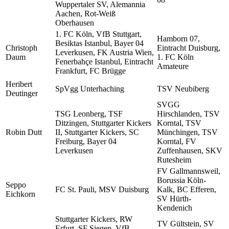
Wuppertaler SV, Alemannia
Aachen, Rot-Weiß
Oberhausen
1. FC Köln, VfB Stuttgart,
Hamborn 07,
Besiktas Istanbul, Bayer 04
Christoph
Eintracht Duisburg,
Leverkusen, FK Austria Wien,
Daum
1. FC Köln
Fenerbahçe Istanbul, Eintracht
Amateure
Frankfurt, FC Brügge
Heribert
SpVgg Unterhaching
TSV Neubiberg
Deutinger
SVGG
TSG Leonberg, TSF
Hirschlanden, TSV
Ditzingen, Stuttgarter Kickers
Korntal, TSV
Robin Dutt
II, Stuttgarter Kickers, SC
Münchingen, TSV
Freiburg, Bayer 04
Korntal, FV
Leverkusen
Zuffenhausen, SKV
Rutesheim
FV Gallmannsweil,
Borussia Köln-
Seppo
FC St. Pauli, MSV Duisburg
Kalk, BC Efferen,
Eichkorn
SV Hürth-
Kendenich
Stuttgarter Kickers, RW
TV Gültstein, SV
Erfurt, SF Siegen, VfB