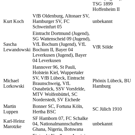
TSG 1899
Hoffenheim II
VfB Oldenburg, Altonaer SV,
Kurt Koch
Hamburger SV, FC
unbekannt
Schweinfurt 05
Eintracht Dortmund (Jugend),
SG Wattenscheid 09 (Jugend),
Sascha
VfL Bochum (Jugend), VfL
VfR Sölde
Lewandowski
Bochum II, Bayer 04
Leverkusen (Jugend), Bayer
04 Leverkusen
Hannover 96, St Pauli,
Holstein Kiel, Wuppertaler
SV, VfB Lübeck, Eintracht
Michael
Phönix Lübeck, BU
Braunschweig, VfL
Lorkowski
Hamburg
Osnabrück, SSV Vorsfelde,
MTV Wolfenbüttel, SC
Norderstedt, SV Eichede
Martin
Bonner SC, Fortuna Köln,
SC Jülich 1910
Luppen
Hertha BSC
SF Hamborn 07, FC Schalke
Karl-Heinz
04, Nationalmannschaften
unbekannt
Marotzke
Ghana, Nigeria, Botswana