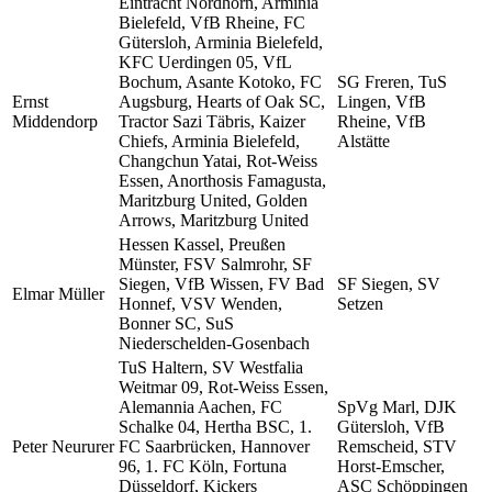
Eintracht Nordhorn, Arminia
Bielefeld, VfB Rheine, FC
Gütersloh, Arminia Bielefeld,
KFC Uerdingen 05, VfL
Bochum, Asante Kotoko, FC
SG Freren, TuS
Ernst
Augsburg, Hearts of Oak SC,
Lingen, VfB
Middendorp
Tractor Sazi Täbris, Kaizer
Rheine, VfB
Chiefs, Arminia Bielefeld,
Alstätte
Changchun Yatai, Rot-Weiss
Essen, Anorthosis Famagusta,
Maritzburg United, Golden
Arrows, Maritzburg United
Hessen Kassel, Preußen
Münster, FSV Salmrohr, SF
Siegen, VfB Wissen, FV Bad
SF Siegen, SV
Elmar Müller
Honnef, VSV Wenden,
Setzen
Bonner SC, SuS
Niederschelden-Gosenbach
TuS Haltern, SV Westfalia
Weitmar 09, Rot-Weiss Essen,
Alemannia Aachen, FC
SpVg Marl, DJK
Schalke 04, Hertha BSC, 1.
Gütersloh, VfB
Peter Neururer
FC Saarbrücken, Hannover
Remscheid, STV
96, 1. FC Köln, Fortuna
Horst-Emscher,
Düsseldorf, Kickers
ASC Schöppingen