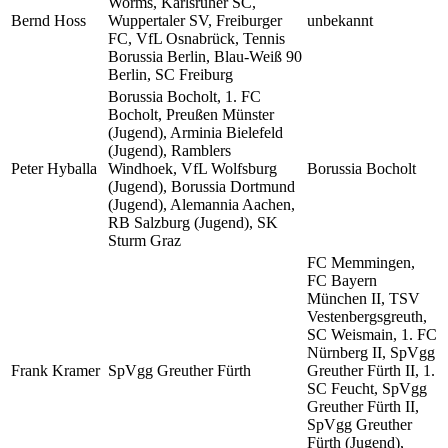
Worms, Karlsruher SC,
Bernd Hoss
Wuppertaler SV, Freiburger
unbekannt
FC, VfL Osnabrück, Tennis
Borussia Berlin, Blau-Weiß 90
Berlin, SC Freiburg
Borussia Bocholt, 1. FC
Bocholt, Preußen Münster
(Jugend), Arminia Bielefeld
(Jugend), Ramblers
Peter Hyballa
Windhoek, VfL Wolfsburg
Borussia Bocholt
(Jugend), Borussia Dortmund
(Jugend), Alemannia Aachen,
RB Salzburg (Jugend), SK
Sturm Graz
FC Memmingen,
FC Bayern
München II, TSV
Vestenbergsgreuth,
SC Weismain, 1. FC
Nürnberg II, SpVgg
Frank Kramer
SpVgg Greuther Fürth
Greuther Fürth II, 1.
SC Feucht, SpVgg
Greuther Fürth II,
SpVgg Greuther
Fürth (Jugend),