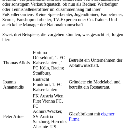
oder sonstigem Verkaufsquatsch, ob nun als Redner, Werbefigur
oder Tennishalleneröffner im Zusammenhang mit ihrer
Fußballerkarriere. Keine Spielerberater, Jugendtrainer, Fanbetreuer,
Scouts, Fanshopmitarbeiter, TV-Experten oder Co-Trainer. Und
auch keine Manager der Nationalmannschaft.
Zwei, drei Beispiele, die vorgeben könnten, was gesucht ist, folgen
hier:
Fortuna
Düsseldorf, 1. FC
Betreibt ein Unternehmen der
Thomas Allofs
Kaiserslautern, 1.
Abfallwirtschaft.
FC Köln, Racing
Straßburg
Eintracht
Ioannis
Gründete ein Modelabel und
Frankfurt, 1. FC
Amanatidis
betreibt ein Restaurant.
Kaiserslautern
FK Austria Wien,
First Vienna FC,
FC
Admira/Wacker,
Glasfabrikant mit
eigener
Peter Artner
SV Austria
Firma
.
Salzburg, Hercules
Alicante, US