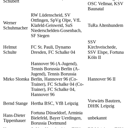
Schubert
OSC Vellmar, KSV
Baunatal
RW Lüdenscheid, SV
Ottfingen, SpVg Olpe, VfL
Werner
Klafeld-Geisweid, SuS
TuRa Altenhundem
Schuhmacher
Niederschelden-Gosenbach,
SF Siegen
SSV
Helmut
FC St. Pauli, Dynamo
Kirchveischede,
Schulte
Dresden, FC Schalke 04
SSV Elspe, Fortuna
Köln II
Hannover 96 (A-Jugend),
Tennis Borussia Berlin (A-
Jugend), Tennis Borussia
Mirko Slomka
Berlin, Hannover 96 (Co-
Hannover 96 II
Trainer), FC Schalke 04 (Co-
Trainer), FC Schalke 04,
Hannover 96
Vorwärts Bautzen,
Bernd Stange
Hertha BSC, VfB Leipzig
DHfK Leipzig
Fortuna Düsseldorf, Arminia
Hans-Dieter
Bielefeld, Bayer Uerdingen,
unbekannt
Tippenhauer
Borussia Dortmund