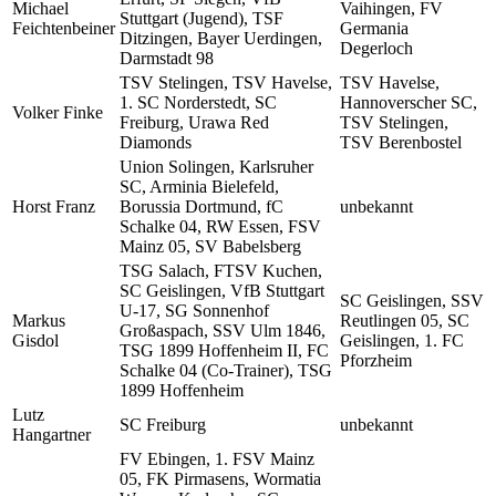
Michael
Vaihingen, FV
Stuttgart (Jugend), TSF
Feichtenbeiner
Germania
Ditzingen, Bayer Uerdingen,
Degerloch
Darmstadt 98
TSV Stelingen, TSV Havelse,
TSV Havelse,
1. SC Norderstedt, SC
Hannoverscher SC,
Volker Finke
Freiburg, Urawa Red
TSV Stelingen,
Diamonds
TSV Berenbostel
Union Solingen, Karlsruher
SC, Arminia Bielefeld,
Horst Franz
Borussia Dortmund, fC
unbekannt
Schalke 04, RW Essen, FSV
Mainz 05, SV Babelsberg
TSG Salach, FTSV Kuchen,
SC Geislingen, VfB Stuttgart
SC Geislingen, SSV
U-17, SG Sonnenhof
Markus
Reutlingen 05, SC
Großaspach, SSV Ulm 1846,
Gisdol
Geislingen, 1. FC
TSG 1899 Hoffenheim II, FC
Pforzheim
Schalke 04 (Co-Trainer), TSG
1899 Hoffenheim
Lutz
SC Freiburg
unbekannt
Hangartner
FV Ebingen, 1. FSV Mainz
05, FK Pirmasens, Wormatia