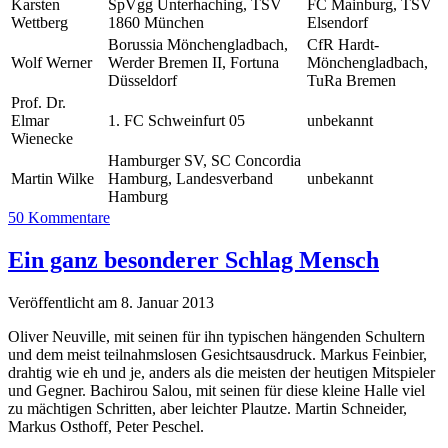
Karsten
SpVgg Unterhaching, TSV
FC Mainburg, TSV
Wettberg
1860 München
Elsendorf
Borussia Mönchengladbach,
CfR Hardt-
Wolf Werner
Werder Bremen II, Fortuna
Mönchengladbach,
Düsseldorf
TuRa Bremen
Prof. Dr.
Elmar
1. FC Schweinfurt 05
unbekannt
Wienecke
Hamburger SV, SC Concordia
Martin Wilke
Hamburg, Landesverband
unbekannt
Hamburg
50 Kommentare
Ein ganz besonderer Schlag Mensch
Veröffentlicht am 8. Januar 2013
Oliver Neuville, mit seinen für ihn typischen hängenden Schultern
und dem meist teilnahmslosen Gesichtsausdruck. Markus Feinbier,
drahtig wie eh und je, anders als die meisten der heutigen Mitspieler
und Gegner. Bachirou Salou, mit seinen für diese kleine Halle viel
zu mächtigen Schritten, aber leichter Plautze. Martin Schneider,
Markus Osthoff, Peter Peschel.