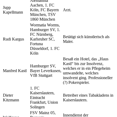
Alemannia
Aachen, 1. FC
Jupp
Köln, FC Bayern
Arzt.
Kapellmann
München, TSV
1860 München
Wormatia Worms,
Hamburger SV, 1.
FC Nürnberg,
Betätigt sich künstlerisch als
Rudi Kargus
Karlsruher SC,
Maler.
Fortuna
Düsseldorf, 1. FC
Köln
Besaß ein Hotel, das „Haus
Kastl“ bis zur Insolvenz,
Hamburger SV,
welches er in ein Pflegeheim
Manfred Kastl
Bayer Leverkusen,
umwandelte, welches
VfB Stuttgart
insolvent ging. Professioneller
(?) Pokerspieler.
1. FC
Kaiserslautern,
Dieter
Betreiber eines Tabakladens in
Eintracht
Kitzmann
Kaiserslautern.
Frankfurt, Union
Solingen
FSV Mainz 05,
Innendienst der