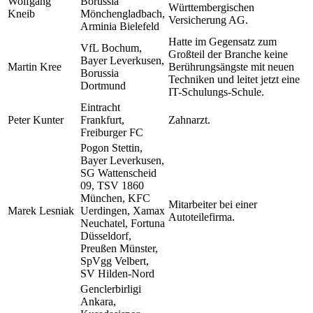
Wolfgang
Borussia
Württembergischen
Kneib
Mönchengladbach,
Versicherung AG.
Arminia Bielefeld
Hatte im Gegensatz zum
VfL Bochum,
Großteil der Branche keine
Bayer Leverkusen,
Martin Kree
Berührungsängste mit neuen
Borussia
Techniken und leitet jetzt eine
Dortmund
IT-Schulungs-Schule.
Eintracht
Peter Kunter
Frankfurt,
Zahnarzt.
Freiburger FC
Pogon Stettin,
Bayer Leverkusen,
SG Wattenscheid
09, TSV 1860
München, KFC
Mitarbeiter bei einer
Marek Lesniak
Uerdingen, Xamax
Autoteilefirma.
Neuchatel, Fortuna
Düsseldorf,
Preußen Münster,
SpVgg Velbert,
SV Hilden-Nord
Genclerbirligi
Ankara,