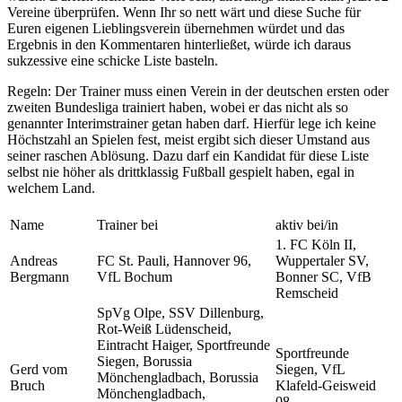
Vereine überprüfen. Wenn Ihr so nett wärt und diese Suche für
Euren eigenen Lieblingsverein übernehmen würdet und das
Ergebnis in den Kommentaren hinterließet, würde ich daraus
sukzessive eine schicke Liste basteln.
Regeln: Der Trainer muss einen Verein in der deutschen ersten oder
zweiten Bundesliga trainiert haben, wobei er das nicht als so
genannter Interimstrainer getan haben darf. Hierfür lege ich keine
Höchstzahl an Spielen fest, meist ergibt sich dieser Umstand aus
seiner raschen Ablösung. Dazu darf ein Kandidat für diese Liste
selbst nie höher als drittklassig Fußball gespielt haben, egal in
welchem Land.
Name
Trainer bei
aktiv bei/in
1. FC Köln II,
Andreas
FC St. Pauli, Hannover 96,
Wuppertaler SV,
Bergmann
VfL Bochum
Bonner SC, VfB
Remscheid
SpVg Olpe, SSV Dillenburg,
Rot-Weiß Lüdenscheid,
Eintracht Haiger, Sportfreunde
Sportfreunde
Siegen, Borussia
Gerd vom
Siegen, VfL
Mönchengladbach, Borussia
Bruch
Klafeld-Geisweid
Mönchengladbach,
08