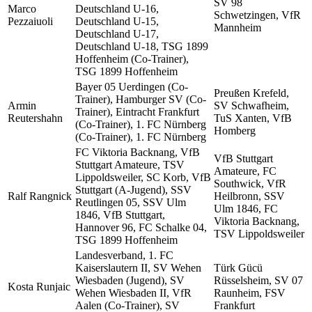
SV 98
Marco
Deutschland U-16,
Schwetzingen, VfR
Pezzaiuoli
Deutschland U-15,
Mannheim
Deutschland U-17,
Deutschland U-18, TSG 1899
Hoffenheim (Co-Trainer),
TSG 1899 Hoffenheim
Bayer 05 Uerdingen (Co-
Preußen Krefeld,
Trainer), Hamburger SV (Co-
Armin
SV Schwafheim,
Trainer), Eintracht Frankfurt
Reutershahn
TuS Xanten, VfB
(Co-Trainer), 1. FC Nürnberg
Homberg
(Co-Trainer), 1. FC Nürnberg
FC Viktoria Backnang, VfB
VfB Stuttgart
Stuttgart Amateure, TSV
Amateure, FC
Lippoldsweiler, SC Korb, VfB
Southwick, VfR
Stuttgart (A-Jugend), SSV
Ralf Rangnick
Heilbronn, SSV
Reutlingen 05, SSV Ulm
Ulm 1846, FC
1846, VfB Stuttgart,
Viktoria Backnang,
Hannover 96, FC Schalke 04,
TSV Lippoldsweiler
TSG 1899 Hoffenheim
Landesverband, 1. FC
Kaiserslautern II, SV Wehen
Türk Gücü
Wiesbaden (Jugend), SV
Rüsselsheim, SV 07
Kosta Runjaic
Wehen Wiesbaden II, VfR
Raunheim, FSV
Aalen (Co-Trainer), SV
Frankfurt