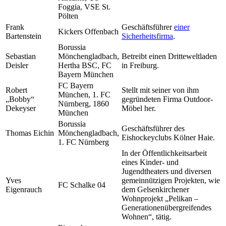
Foggia, VSE St.
Pölten
Frank
Geschäftsführer
einer
Kickers Offenbach
Bartenstein
Sicherheitsfirma
.
Borussia
Sebastian
Mönchengladbach,
Betreibt einen Dritteweltladen
Deisler
Hertha BSC, FC
in Freiburg.
Bayern München
FC Bayern
Robert
Stellt mit seiner von ihm
München, 1. FC
„Bobby“
gegründeten Firma Outdoor-
Nürnberg, 1860
Dekeyser
Möbel her.
München
Borussia
Geschäftsführer des
Thomas Eichin
Mönchengladbach,
Eishockeyclubs Kölner Haie.
1. FC Nürnberg
In der Öffentlichkeitsarbeit
eines Kinder- und
Jugendtheaters und diversen
Yves
gemeinnützigen Projekten, wie
FC Schalke 04
Eigenrauch
dem Gelsenkirchener
Wohnprojekt „Pelikan –
Generationenübergreifendes
Wohnen“, tätig.