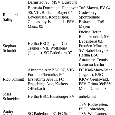
Darmstadt 98, MSV Duisburg
Borussia Dortmund, Hannover
TuS Mayen, FV 04
96, VfL Bochum, Bayer 04
Godesberg,
Reinhard
Leverkusen, Kocaelispor,
Sportfreunde
Saftig
Galatasaray Istanbul, 1. FSV
Eisbachtal, TuS
Mainz 05
Mayen
Füchse Berlin
Reinickendorf, SV
Babelsberg 03,
Hertha BSC(Jugend-Co-
Stephan
Preußen Münster,
Trainer), VfL Wolfsburg
Schmidt
SV Babelsberg 03,
(Jugend), SC Paderborn 07
Hertha BSC
Amateure, Tennis
Borussia Berlin
Altchemnitzer BSC 97, VfB
FC Karl-Marx-Stadt
Fortuna Chemnitz, FC
(Jugend), BSG
Rico Schmitt
Erzgebirge Aue II, FC
KKW Greifswald,
Erzgebirge Aue, Kickers
FSV Grüna 08/FSV
Offenbach
Modul Chemnitz
Josef
Hertha BSC, Hamburger SV
unbekannt
Schneider
TSV Rothwesten,
FSC Lohfelden,
André
SC Paderborn 07, FC St. Pauli
TSV Wolfsanger,