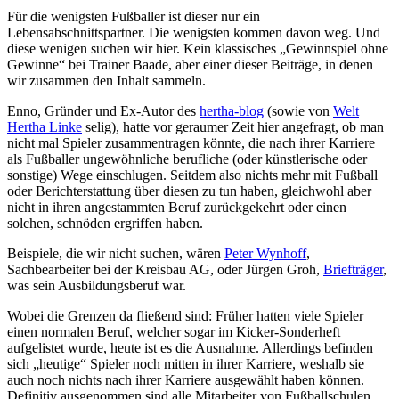
Für die wenigsten Fußballer ist dieser nur ein
Lebensabschnittspartner. Die wenigsten kommen davon weg. Und
diese wenigen suchen wir hier. Kein klassisches „Gewinnspiel ohne
Gewinne“ bei Trainer Baade, aber einer dieser Beiträge, in denen
wir zusammen den Inhalt sammeln.
Enno, Gründer und Ex-Autor des
hertha-blog
(sowie von
Welt
Hertha Linke
selig), hatte vor geraumer Zeit hier angefragt, ob man
nicht mal Spieler zusammentragen könnte, die nach ihrer Karriere
als Fußballer ungewöhnliche berufliche (oder künstlerische oder
sonstige) Wege einschlugen. Seitdem also nichts mehr mit Fußball
oder Berichterstattung über diesen zu tun haben, gleichwohl aber
nicht in ihren angestammten Beruf zurückgekehrt oder einen
solchen, schnöden ergriffen haben.
Beispiele, die wir nicht suchen, wären
Peter Wynhoff
,
Sachbearbeiter bei der Kreisbau AG, oder Jürgen Groh,
Briefträger
,
was sein Ausbildungsberuf war.
Wobei die Grenzen da fließend sind: Früher hatten viele Spieler
einen normalen Beruf, welcher sogar im Kicker-Sonderheft
aufgelistet wurde, heute ist es die Ausnahme. Allerdings befinden
sich „heutige“ Spieler noch mitten in ihrer Karriere, weshalb sie
auch noch nichts nach ihrer Karriere ausgewählt haben können.
Definitiv ausgenommen sind alle Mitarbeiter von Fußballschulen