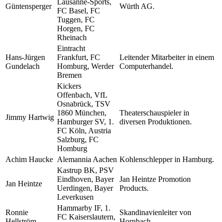
Lausanne-Sports,
Güntensperger
Würth AG.
FC Basel, FC
Tuggen, FC
Horgen, FC
Rheinach
Eintracht
Hans-Jürgen
Frankfurt, FC
Leitender Mitarbeiter in einem
Gundelach
Homburg, Werder
Computerhandel.
Bremen
Kickers
Offenbach, VfL
Osnabrück, TSV
1860 München,
Theaterschauspieler in
Jimmy Hartwig
Hamburger SV, 1.
diversen Produktionen.
FC Köln, Austria
Salzburg, FC
Homburg
Achim Haucke
Alemannia Aachen
Kohlenschlepper in Hamburg.
Kastrup BK, PSV
Eindhoven, Bayer
Jan Heintze Promotion
Jan Heintze
Uerdingen, Bayer
Products.
Leverkusen
Hammarby IF, 1.
Ronnie
Skandinavienleiter von
FC Kaiserslautern,
Hellström
Hornbach.