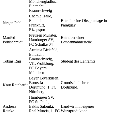
Mönchengladbach,
Eintracht
Braunschweig
Chemie Halle,
Eintracht
Betreibt eine Obstplantage in
Jürgen Pahl
Frankfurt,
Paraguay.
Rizepspor
Preußen Münster,
Manfed
Betreiber einer
Hamburger SV,
Pohlschmidt
Lottoannahmestelle.
FC Schalke 04
Arminia Bielefeld,
Eintracht
Braunschweig,
Tobias Rau
Student des Lehramts
VfL Wolfsburg,
FC Bayern
München
Bayer Leverkusen,
Borussia
Grundschullehrer in
Knut Reinhardt
Dortmund, 1. FC
Dortmund.
Nürnberg
Hamburger SV,
FC St. Pauli,
Andreas
Iraklis Saloniki,
Landwirt mit eigener
Reinke
Real Murcia, 1. FC
Wurstproduktion.