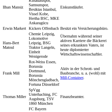
Kusadasispor,
Samsunspor,
Ilhan Mansiz
Eiskunstläufer.
Besiktas Istanbul,
Vissel Kobe,
Hertha BSC, MKE
Ankaragücu
Erwin Markert
Kickers Offenbach
Besitzt ein Versicherungsbüro.
Chemie Leipzig,
Übernahm während seiner
Lokomotive
aktiven Karriere die Bäckerei
Hans-Bert
Leipzig, BSG
seines erkrankten Vaters, ist
Matoul
Traktor Langeln,
heute diplomierter
Einheit
Wirtschaftswissenschaftler.
Wenigerode
Rot-Weiss Essen,
Borussia
Aktiv in der Schrott- und
Dortmund,
Frank Mill
Baubranche, u. a. (wohl) mit
Borussia
Mill-Container
.
Mönchengladbach,
Fortuna Düsseldorf
SpVgg
Unterhaching, FC
Thomas Miller
Finanzbeamter.
Augsburg, TSV
1860 München
FC Bayern