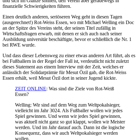
und sich im Glanze sonnen, den Verein aber geradewegs in
finanzielle Schwierigkeiten führen.
Einen deutlich anderen, seriöseren Weg geht in diesen Tagen
(ausgerechnet!) Rot-Weiss Essen, wo mit Michael Welling ein Doc
an der Spitze des Vereins steht, der seinen Titel zufällig in
Wirtschaftsfragen erwarb, mit denen er sich auch nach seiner
Ausbildung universitär beschäftigte, bevor er schließlich die Nr. 1
bei RWE wurde.
Und dass dieser Lebensweg zu einer etwas anderen Art führt, als es
bei Fußballern in der Regel der Fall ist, verdeutlicht nicht zuletzt
dieses Statement aus einem Interview mit der Zeit, welches er
anlässlich der Solidarprämie für Mesut Özil gab, die Rot-Weiss
Essen erhält, weil Mesut Özil dort in seiner Jugend kickte.
ZEIT ONLINE
: Was sind die Ziele von Rot-Weiß
Essen?
Welling: Wir sind auf dem Weg zum Weltpokalsieger,
vielleicht im Jahr 3024. Als Fußballer wollen wir jedes
Spiel gewinnen. Und wenn wir jedes Spiel gewinnen,
was aktuell nicht ganz so gut klappt, wollen wir Meister
werden. Und im Jahr darauf auch. Dann ist die logische
Konsequenz, dass wir auch Weltpokalsieger werden
wollen.