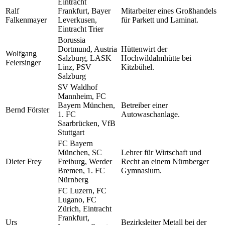
Eintracht
Ralf
Frankfurt, Bayer
Mitarbeiter eines Großhandels
Falkenmayer
Leverkusen,
für Parkett und Laminat.
Eintracht Trier
Borussia
Dortmund, Austria
Hüttenwirt der
Wolfgang
Salzburg, LASK
Hochwildalmhütte bei
Feiersinger
Linz, PSV
Kitzbühel.
Salzburg
SV Waldhof
Mannheim, FC
Bayern München,
Betreiber einer
Bernd Förster
1. FC
Autowaschanlage.
Saarbrücken, VfB
Stuttgart
FC Bayern
München, SC
Lehrer für Wirtschaft und
Dieter Frey
Freiburg, Werder
Recht an einem Nürnberger
Bremen, 1. FC
Gymnasium.
Nürnberg
FC Luzern, FC
Lugano, FC
Zürich, Eintracht
Frankfurt,
Urs
Bezirksleiter Metall bei der