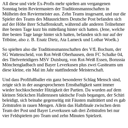
All diese und viele Ex-Profis mehr spielten am vergangenen
Sonntag beim Reviermasters der Traditionsmannschaften in
Mülheim den Reviermeister aus. Zehn Teams insgesamt, und nur die
Spieler des Teams des Mitausrichters Deutsche Post befanden sich
auf der Höhe ihrer Schaffenskraft, während alle anderen Teilnehmer
ihre besten Tage kurz bis mittellang hinter sich hatten. (Jene, welche
ihre besten Tage lange hinter sich hatten, befanden sich nur auf der
Tribüne, also z. B. Enatz Dietz, Ata Lameck und Lothar Woelk.)
So spielten also die Traditionsmannschaften des VfL Bochum, der
SG Wattenscheid, von Rot-Weiß Oberhausen, dem FC Schalke 04,
des Titelverteidigers MSV Duisburg, von Rot-Weiß Essen, Borussia
Mönchengladbach und Bayer Leverkusen plus zwei Gastteams um
diese kleine, ein Mal im Jahr stattfindende Meisterschaft.
Und dass Profifußballer ein ganz besonderer Schlag Mensch sind,
zeigte sich in der ausgesprochenen Ernsthaftigkeit samt immer
wieder hochkochender Hitzigkeit der Partien. Da wurden auf dem
kleinen Stückchen Hallenrasen taktische Fouls begangen, der Schiri
beleidigt, sich beinahe gegenseitig mit Fäusten malträtiert und es gab
Zeitstrafen in rauen Mengen. Allein das Halbfinale zwischen dem
Team der Post und Bayer Leverkusen sah drei Zeitstrafen bei nur
vier Feldspielern pro Team und zehn Minuten Spielzeit.