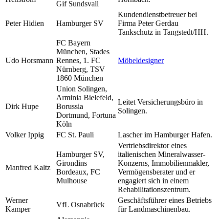
Gif Sundsvall
Kundendienstbetreuer bei
Peter Hidien
Hamburger SV
Firma Peter Gerdau
Tankschutz in Tangstedt/HH.
FC Bayern
München, Stades
Udo Horsmann
Rennes, 1. FC
Möbeldesigner
Nürnberg, TSV
1860 München
Union Solingen,
Arminia Bielefeld,
Leitet Versicherungsbüro in
Dirk Hupe
Borussia
Solingen.
Dortmund, Fortuna
Köln
Volker Ippig
FC St. Pauli
Lascher im Hamburger Hafen.
Vertriebsdirektor eines
Hamburger SV,
italienischen Mineralwasser-
Girondins
Konzerns, Immobilienmakler,
Manfred Kaltz
Bordeaux, FC
Vermögensberater und er
Mulhouse
engagiert sich in einem
Rehabilitationszentrum.
Werner
Geschäftsführer eines Betriebs
VfL Osnabrück
Kamper
für Landmaschinenbau.