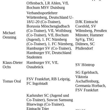
Offenbach, LR Ahlen, VfL
Bochum MSV Duisburg
Verbandssportlehrer
Württemberg, Deutschland U-
18/U-20 (Co-Trainer),
DJK Eintracht
Borussia Mönchengladbach
Coesfeld, SV
(Co-Trainer), VfL Wolfsburg
Wilmsberg, Preußen
Michael
(Co-Trainer), VfL Bochum
Münster, Hammer
Oenning
(Jugend), 1. FC Nürnberg
SpVg, TSG
(Co-Trainer), 1. FC Nürnberg,
Dülmen, SC
Hamburger SV (Co-Trainer),
Pfullendorf
Hamburger SV, Deutschland
Studenten
Klaus-Dieter
Hamburger SV, VfL
SV Höntrop
Ochs
Osnabrück
SG Egelsbach,
Viktoria
FSV Frankfurt, RB Leipzig,
Tomas Oral
Aschaffenburg,
FC Ingolstadt
Germania Horbach,
FSV Frankfurt
Karlsruher SC (Jugend und
Co-Trainer), Suwon Samsung
Bluewings (Co-Trainer),
Eintracht Trier