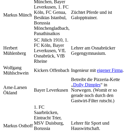
München, Bayer
Leverkusen, 1. FC
Köln, FC Genua,
Züchtet Pferde und ist
Markus Münch
Besiktas Istanbul,
Galopptrainer.
Borussia
Mönchengladbach,
Panathinaikos
SC Jülich 1910, 1.
FC Köln, Bayer
Herbert
Lehrer am Osnabrücker
Leverkusen, VfL
Mühlenberg
Gegengymnasium.
Osnabrück, VfB
Rheine
Wolfgang
Kickers Offenbach
Ingenieur mit
eigener Firma
.
Mühlschwein
Betreibt die Pizzeria-Kette
„
Dolly Dimples
“ in
Arne-Larsen
Bayer Leverkusen
Norwegen. (Womit er so
Ökland
gerade noch durch den
Gastwirt-Filter rutscht.)
1. FC
Saarbrücken,
Eintracht Trier,
MSV Duisburg,
Lehrer für Sport und
Markus Osthoff
Borussia
Hauswirtschaft.