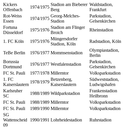
Kickers
Stadion am Bieberer
Waldstadion,
1974/1975
Offenbach
Berg
Frankfurt
Rot-Weiss
Georg-Melches-
Parkstadion,
1974/1975
Essen
Stadion
Gelsenkirchen
Fortuna
Stadion am Flinger
1975/1976
Rheinstadion
Düsseldorf
Broich
Müngersdorfer
1. FC Köln
1975/1976
Radstadion, Köln
Stadion, Köln
Olympiastadion,
TeBe Berlin
1976/1977
Mommsenstadion
Berlin
Borussia
Parkstadion,
1976/1977
Westfalenstadion
Dortmund
Gelsenkirchen
FC St. Pauli
1977/1978
Millerntor
Volksparkstadion
1. FC
Betzenberg,
Südweststadion,
1978/1979
Kaiserslautern
Kaiserslautern
Ludwigshafen
Karlsruher
Frankenstadion
1988/1989
Wildparkstadion
SC
Heilbronn
FC St. Pauli
1988/1989
Millerntor
Volksparkstadion
FC St. Pauli
1989/1990
Millerntor
Volksparkstadion
SG
Wattenscheid
1990/1991
Lohrheidestadion
Ruhrstadion
09