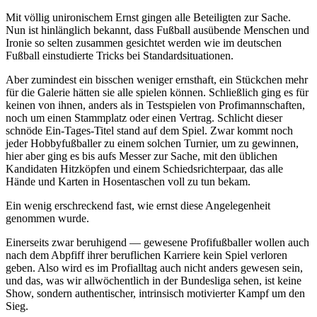
Mit völlig unironischem Ernst gingen alle Beteiligten zur Sache.
Nun ist hinlänglich bekannt, dass Fußball ausübende Menschen und
Ironie so selten zusammen gesichtet werden wie im deutschen
Fußball einstudierte Tricks bei Standardsituationen.
Aber zumindest ein bisschen weniger ernsthaft, ein Stückchen mehr
für die Galerie hätten sie alle spielen können. Schließlich ging es für
keinen von ihnen, anders als in Testspielen von Profimannschaften,
noch um einen Stammplatz oder einen Vertrag. Schlicht dieser
schnöde Ein-Tages-Titel stand auf dem Spiel. Zwar kommt noch
jeder Hobbyfußballer zu einem solchen Turnier, um zu gewinnen,
hier aber ging es bis aufs Messer zur Sache, mit den üblichen
Kandidaten Hitzköpfen und einem Schiedsrichterpaar, das alle
Hände und Karten in Hosentaschen voll zu tun bekam.
Ein wenig erschreckend fast, wie ernst diese Angelegenheit
genommen wurde.
Einerseits zwar beruhigend — gewesene Profifußballer wollen auch
nach dem Abpfiff ihrer beruflichen Karriere kein Spiel verloren
geben. Also wird es im Profialltag auch nicht anders gewesen sein,
und das, was wir allwöchentlich in der Bundesliga sehen, ist keine
Show, sondern authentischer, intrinsisch motivierter Kampf um den
Sieg.