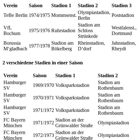
Verein
Saison
Stadion 1
Stadion 2
Stadion 3
Olympiastadion,
TeBe Berlin
1974/1975
Mommsenst.
Poststadion
Berlin
Stadion am
VfL
Westfalenst.,
1975/1976
Ruhrstadion
Schloss
Bochum
Dortmund
Strünkede
Borussia
Stadion am
Rheinstadion,
Jahnstadion,
1977/1978
M‘gladbach
Bökelberg
D‘dorf
Rheydt
2 verschiedene Stadien in einer Saison
Verein
Saison
Stadion 1
Stadion 2
Hamburger
Stadion am
1969/1970
Volksparkstadion
SV
Rothenbaum
Hamburger
Stadion am
1970/1971
Volksparkstadion
SV
Rothenbaum
Hamburger
Stadion am
1971/1972
Volksparkstadion
SV
Rothenbaum
FC Bayern
Stadion an der
1971/1972
Olympiastadion
München
Grünwalder Straße
FC Bayern
Stadion an der
1972/1973
Olympiastadion
München
Grünwalder Straße