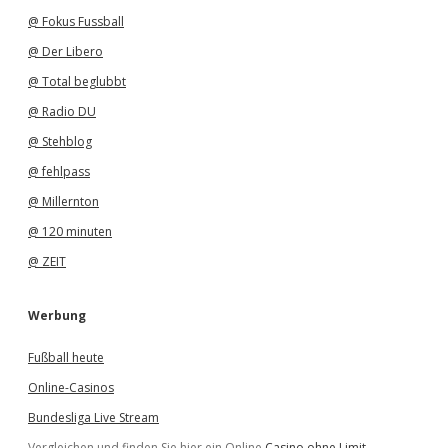
@ Fokus Fussball
@ Der Libero
@ Total beglubbt
@ Radio DU
@ Stehblog
@ fehlpass
@ Millernton
@ 120 minuten
@ ZEIT
Werbung
Fußball heute
Online-Casinos
Bundesliga Live Stream
Vergleichen und finden Sie hier ein Online
Casino ohne Limit