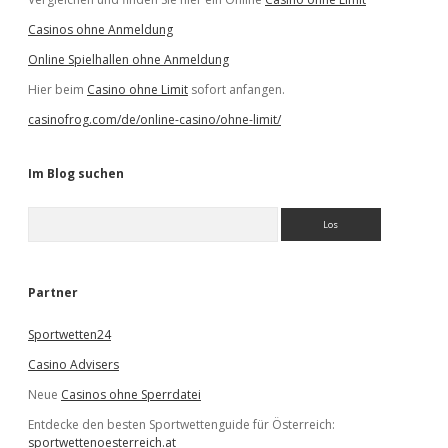
Casinos ohne Anmeldung
Online Spielhallen ohne Anmeldung
Hier beim
Casino ohne Limit
sofort anfangen.
casinofrog.com/de/online-casino/ohne-limit/
Im Blog suchen
S
u
c
h
e
Partner
n
Sportwetten24
Casino Advisers
Neue
Casinos ohne Sperrdatei
Entdecke den besten Sportwettenguide für Österreich:
sportwettenoesterreich.at