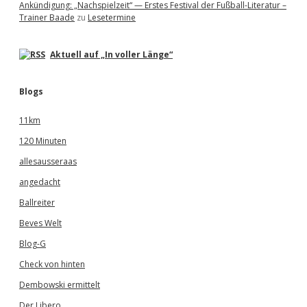
Ankündigung: „Nachspielzeit“ — Erstes Festival der Fußball-Literatur –
Trainer Baade
zu
Lesetermine
Aktuell auf „In voller Länge“
Blogs
11km
120 Minuten
allesausseraas
angedacht
Ballreiter
Beves Welt
Blog-G
Check von hinten
Dembowski ermittelt
Der Libero