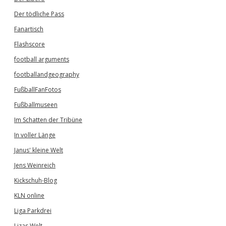
Der tödliche Pass
Fanartisch
Flashscore
football arguments
footballandgeography
FußballFanFotos
Fußballmuseen
Im Schatten der Tribüne
In voller Länge
Janus' kleine Welt
Jens Weinreich
Kickschuh-Blog
KLN online
Liga Parkdrei
Lizas Welt