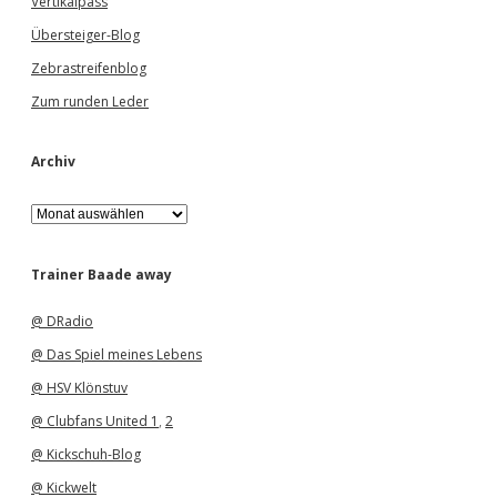
Vertikalpass
Übersteiger-Blog
Zebrastreifenblog
Zum runden Leder
Archiv
A
r
c
h
Trainer Baade away
i
v
@ DRadio
@ Das Spiel meines Lebens
@ HSV Klönstuv
@ Clubfans United 1
,
2
@ Kickschuh-Blog
@ Kickwelt