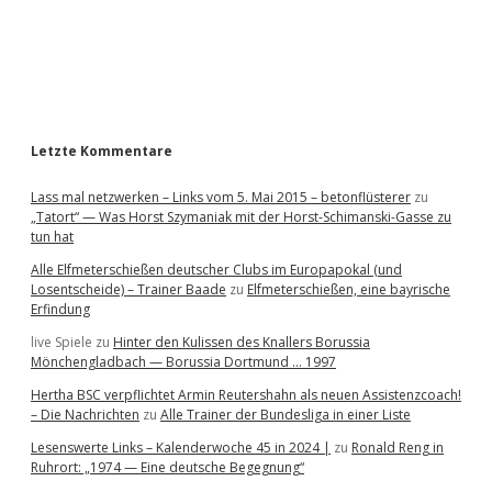
b
a
r
Letzte Kommentare
Lass mal netzwerken – Links vom 5. Mai 2015 – betonflüsterer
zu
„Tatort“ — Was Horst Szymaniak mit der Horst-Schimanski-Gasse zu
tun hat
Alle Elfmeterschießen deutscher Clubs im Europapokal (und
Losentscheide) – Trainer Baade
zu
Elfmeterschießen, eine bayrische
Erfindung
live Spiele
zu
Hinter den Kulissen des Knallers Borussia
Mönchengladbach — Borussia Dortmund … 1997
Hertha BSC verpflichtet Armin Reutershahn als neuen Assistenzcoach!
– Die Nachrichten
zu
Alle Trainer der Bundesliga in einer Liste
Lesenswerte Links – Kalenderwoche 45 in 2024 |
zu
Ronald Reng in
Ruhrort: „1974 — Eine deutsche Begegnung“