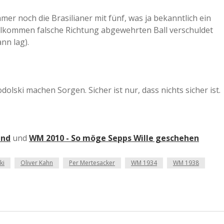
a
er noch die Brasilianer mit fünf, was ja bekanntlich ein
vollkommen falsche Richtung abgewehrten Ball verschuldet
nn lag).
a
d
lski machen Sorgen. Sicher ist nur, dass nichts sicher ist.
e
and
und
WM 2010 - So möge Sepps Wille geschehen
ki
Oliver Kahn
Per Mertesacker
WM 1934
WM 1938