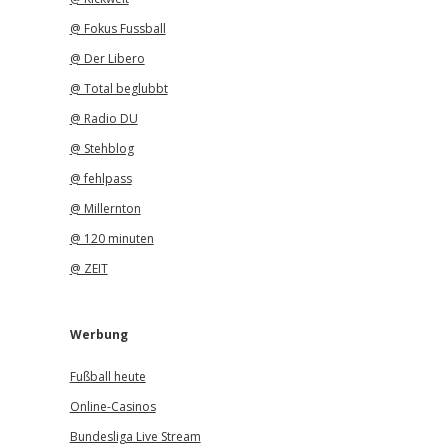
@ Fokus Fussball
@ Der Libero
@ Total beglubbt
@ Radio DU
@ Stehblog
@ fehlpass
@ Millernton
@ 120 minuten
@ ZEIT
Werbung
Fußball heute
Online-Casinos
Bundesliga Live Stream