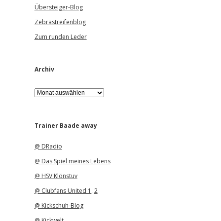
Übersteiger-Blog
Zebrastreifenblog
Zum runden Leder
Archiv
A
r
c
h
i
Trainer Baade away
v
@ DRadio
@ Das Spiel meines Lebens
@ HSV Klönstuv
@ Clubfans United 1
,
2
@ Kickschuh-Blog
@ Kickwelt