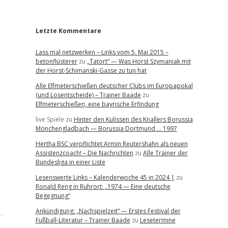
r
Letzte Kommentare
Lass mal netzwerken – Links vom 5. Mai 2015 –
betonflüsterer
zu
„Tatort“ — Was Horst Szymaniak mit
der Horst-Schimanski-Gasse zu tun hat
Alle Elfmeterschießen deutscher Clubs im Europapokal
(und Losentscheide) – Trainer Baade
zu
Elfmeterschießen, eine bayrische Erfindung
live Spiele
zu
Hinter den Kulissen des Knallers Borussia
Mönchengladbach — Borussia Dortmund … 1997
Hertha BSC verpflichtet Armin Reutershahn als neuen
Assistenzcoach! – Die Nachrichten
zu
Alle Trainer der
Bundesliga in einer Liste
Lesenswerte Links – Kalenderwoche 45 in 2024 |
zu
Ronald Reng in Ruhrort: „1974 — Eine deutsche
Begegnung“
Ankündigung: „Nachspielzeit“ — Erstes Festival der
Fußball-Literatur – Trainer Baade
zu
Lesetermine