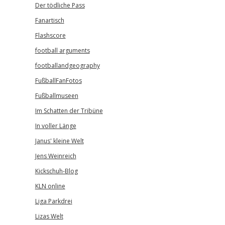
Der tödliche Pass
Fanartisch
Flashscore
football arguments
footballandgeography
FußballFanFotos
Fußballmuseen
Im Schatten der Tribüne
In voller Länge
Janus' kleine Welt
Jens Weinreich
Kickschuh-Blog
KLN online
Liga Parkdrei
Lizas Welt