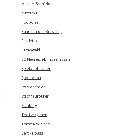
Michael Schröder
Netzecke
Podbolzer
Rund um den Brustring
Scudetto
Seitenwahl
SG Neureich-Bimbeshausen
Spielbeobachter
Spottschau
Stadioncheck
n
Stadtneurotiker
Stehblog
Textilvergehen
Torsten Wieland
Vertikalpass