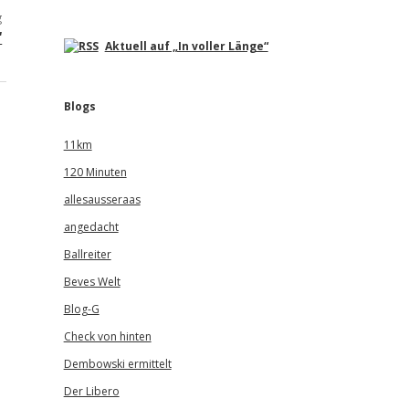
g
“
Aktuell auf „In voller Länge“
Blogs
11km
120 Minuten
allesausseraas
angedacht
Ballreiter
Beves Welt
Blog-G
Check von hinten
Dembowski ermittelt
Der Libero