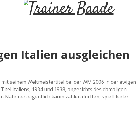
T
r
a
gen Italien ausgleichen
i
n
s mit seinem Weltmeistertitel bei der WM 2006 in der ewigen
itel Italiens, 1934 und 1938, angesichts des damaligen
e
 Nationen eigentlich kaum zählen dürften, spielt leider
r
B