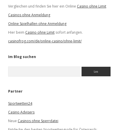
Vergleichen und finden Sie hier ein Online
Casino ohne Limit
Casinos ohne Anmeldung
Online Spielhallen ohne Anmeldung
Hier beim
Casino ohne Limit
sofort anfangen.
casinofrog.com/de/online-casino/ohne-limit/
Im Blog suchen
S
u
c
h
e
Partner
n
Sportwetten24
Casino Advisers
Neue
Casinos ohne Sperrdatei
Entdecke den besten Sportwettenguide für Österreich: