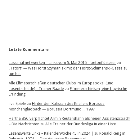
b
a
r
Letzte Kommentare
Lass mal netzwerken – Links vom 5. Mai 2015 – betonflüsterer
zu
„Tatort“ — Was Horst Szymaniak mit der Horst-Schimanski-Gasse zu
tun hat
Alle Elfmeterschießen deutscher Clubs im Europapokal (und
Losentscheide) – Trainer Baade
zu
Elfmeterschießen, eine bayrische
Erfindung
live Spiele
zu
Hinter den Kulissen des Knallers Borussia
Mönchengladbach — Borussia Dortmund … 1997
Hertha BSC verpflichtet Armin Reutershahn als neuen Assistenzcoach!
– Die Nachrichten
zu
Alle Trainer der Bundesliga in einer Liste
Lesenswerte Links – Kalenderwoche 45 in 2024 |
zu
Ronald Reng in
Ruhrort: „1974 — Eine deutsche Begegnung“