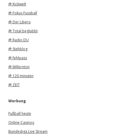
@ Kickwelt
@ Fokus Fussball
@ Der Libero
@ Total beglubbt
@ Radio DU
@ Stehblog
@ fehlpass
@ Millernton
@ 120 minuten
@ ZEIT
Werbung
Fußball heute
Online-Casinos
Bundesliga Live Stream