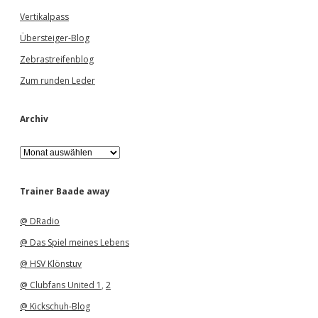
Vertikalpass
Übersteiger-Blog
Zebrastreifenblog
Zum runden Leder
Archiv
A
r
c
h
Trainer Baade away
i
v
@ DRadio
@ Das Spiel meines Lebens
@ HSV Klönstuv
@ Clubfans United 1
,
2
@ Kickschuh-Blog