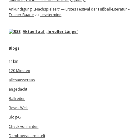
Ankündigung: „Nachspielzeit“ — Erstes Festival der Fußball-Literatur –
Trainer Baade
zu
Lesetermine
Aktuell auf „In voller Länge“
Blogs
11km
120 Minuten
allesausseraas
angedacht
Ballreiter
Beves Welt
Blog-G
Check von hinten
Dembowski ermittelt