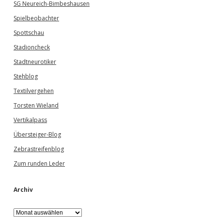
SG Neureich-Bimbeshausen
Spielbeobachter
Spottschau
Stadioncheck
Stadtneurotiker
Stehblog
Textilvergehen
Torsten Wieland
Vertikalpass
Übersteiger-Blog
Zebrastreifenblog
Zum runden Leder
Archiv
A