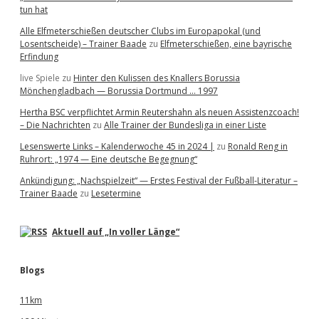
tun hat
Alle Elfmeterschießen deutscher Clubs im Europapokal (und
Losentscheide) – Trainer Baade
zu
Elfmeterschießen, eine bayrische
Erfindung
live Spiele
zu
Hinter den Kulissen des Knallers Borussia
Mönchengladbach — Borussia Dortmund … 1997
Hertha BSC verpflichtet Armin Reutershahn als neuen Assistenzcoach!
– Die Nachrichten
zu
Alle Trainer der Bundesliga in einer Liste
Lesenswerte Links – Kalenderwoche 45 in 2024 |
zu
Ronald Reng in
Ruhrort: „1974 — Eine deutsche Begegnung“
Ankündigung: „Nachspielzeit“ — Erstes Festival der Fußball-Literatur –
Trainer Baade
zu
Lesetermine
Aktuell auf „In voller Länge“
Blogs
11km