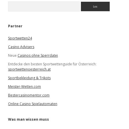
S
u
c
h
e
Partner
n
Sportwetten24
Casino Advisers
Neue
Casinos ohne Sperrdatei
Entdecke den besten Sportwettenguide für Österreich:
sportwettenoesterreich.at
Sportbekleidung & Trikots
Meister-Wetten.com
Bestercasinomentor.com
Online Casino Spielautomaten
Was man wissen muss