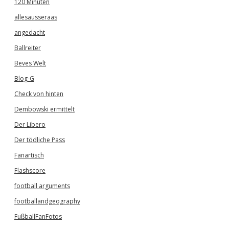
120 Minuten
allesausseraas
angedacht
Ballreiter
Beves Welt
Blog-G
Check von hinten
Dembowski ermittelt
Der Libero
Der tödliche Pass
Fanartisch
Flashscore
football arguments
footballandgeography
FußballFanFotos