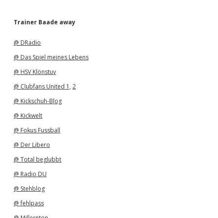
r
c
h
Trainer Baade away
i
v
@ DRadio
@ Das Spiel meines Lebens
@ HSV Klönstuv
@ Clubfans United 1
,
2
@ Kickschuh-Blog
@ Kickwelt
@ Fokus Fussball
@ Der Libero
@ Total beglubbt
@ Radio DU
@ Stehblog
@ fehlpass
@ Millernton