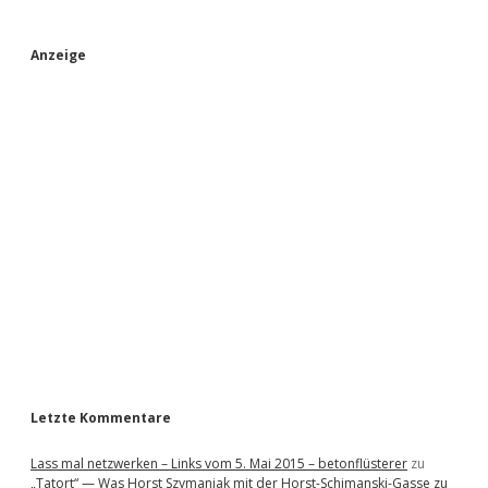
S
Anzeige
i
d
e
b
a
r
Letzte Kommentare
Lass mal netzwerken – Links vom 5. Mai 2015 – betonflüsterer
zu
„Tatort“ — Was Horst Szymaniak mit der Horst-Schimanski-Gasse zu