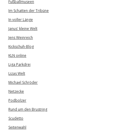
Fußballmuseen
Im Schatten der Tribüne
In voller Länge
Janus' kleine Welt
Jens Weinreich
Kickschuh-Blog
KLN online
Liga Parkdrei
Lizas Welt
Michael Schröder
Netzecke
Podbolzer
Rund um den Brustring
Scudetto
Seitenwahl