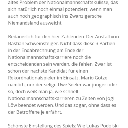
n
altes Problem der Nationalmannschaftskulisse, das
k
sich natürlich noch einmal potenziert, wenn man
r
auch noch geographisch ins Zwanzigersche
e
i
Niemandsland ausweicht.
c
h
Bedauerlich für den hier Zählenden: Der Ausfall von
1
:
Bastian Schweinsteiger. Nicht dass diese 3 Partien
2
in der Endabrechnung am Ende der
Nationalmannschaftskarriere noch die
entscheidenden sein werden, die fehlen. Zwar ist
schon der nächste Kandidat für einen
Rekordnationalspieler im Einsatz, Mario Götze
nämlich, nur der selige Uwe Seeler war jünger oder
so, doch weiß man ja, wie schnell
Nationalmannschaftskarrieren zu Zeiten von Jogi
Löw beendet werden. Und das sogar, ohne dass es
der Betroffene je erfährt.
Schönste Einstellung des Spiels: Wie Lukas Podolski