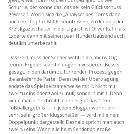
gewollt war“
. Ein Profi, ein Bundesligaprofi wie
Schürrle, der könne das, das sei kein Glücksschuss
gewesen. Worin sich die „Analyse“ des Tores dann
auch erschöpfte. Mit Erkenntnissen, zu denen jeder
Kreisligazuschauer in der Liga ist, ist Oliver Kahn als
Experte dann mit seinen paar Hunderttausend auch
deutlich unterbezahlt.
Das Geld muss der Sender wohl in die aberwitzig
teuren Ergebnisdarstellungen investieren. Besser
gesagt, in den darum zu führenden Prozess gegen
die anliefernde Partei. Denn bei der Übertragung
endete das Spiel seltsamerweise mit 1. Nicht mit
zwei zu eins oder zwei zu null, sondern mit 1. Denn
wenn man 2-1 schreibt, dann ergibt das 1. Ein
Fußballergebnis — in jedem Blogger wohnt ein
sehr, sehr großer Klugscheißer — wird mit einem
Doppelpunkt dargestellt. Deshalb spricht man auch
zwei
zu
eins. Wenn alle beim Sender so große