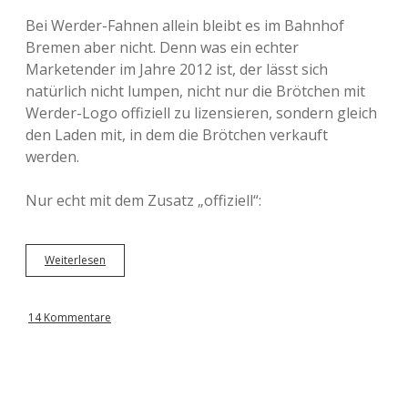
Bei Werder-Fahnen allein bleibt es im Bahnhof
Bremen aber nicht. Denn was ein echter
Marketender im Jahre 2012 ist, der lässt sich
natürlich nicht lumpen, nicht nur die Brötchen mit
Werder-Logo offiziell zu lizensieren, sondern gleich
den Laden mit, in dem die Brötchen verkauft
werden.
Nur echt mit dem Zusatz „offiziell“:
Weiterlesen
U
n
e
s
14 Kommentare
o
i
r
é
e
à