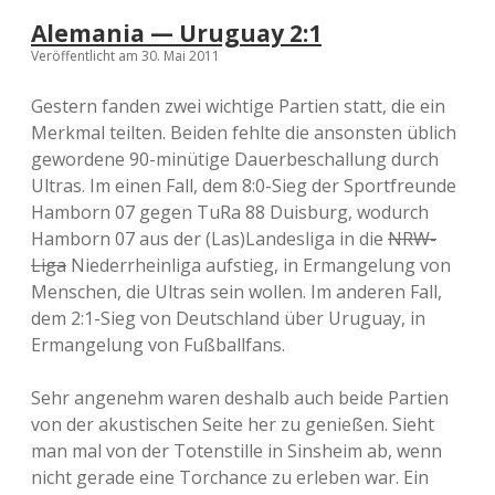
B
Alemania — Uruguay 2:1
r
Veröffentlicht am 30. Mai 2011
ê
m
e
Gestern fanden zwei wichtige Partien statt, die ein
<
Merkmal teilten. Beiden fehlte die ansonsten üblich
b
gewordene 90-minütige Dauerbeschallung durch
r
>
Ultras. Im einen Fall, dem 8:0-Sieg der Sportfreunde
D
Hamborn 07 gegen TuRa 88 Duisburg, wodurch
e
Hamborn 07 aus der (Las)Landesliga in die
NRW-
u
t
Liga
Niederrheinliga aufstieg, in Ermangelung von
s
Menschen, die Ultras sein wollen. Im anderen Fall,
c
dem 2:1-Sieg von Deutschland über Uruguay, in
h
l
Ermangelung von Fußballfans.
a
n
Sehr angenehm waren deshalb auch beide Partien
d
—
von der akustischen Seite her zu genießen. Sieht
F
man mal von der Totenstille in Sinsheim ab, wenn
r
nicht gerade eine Torchance zu erleben war. Ein
a